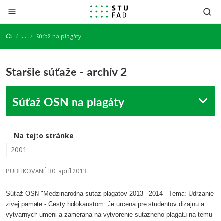
Prejsť na obsah
...
Súťaž na plagáty
Staršie súťaže - archív 2
Súťaž OSN na plagáty
Na tejto stránke
2001
PUBLIKOVANÉ 30. apríl 2013
Súťaž OSN "Medzinarodna sutaz plagatov 2013 - 2014 - Tema: Udrzanie
zivej pamäte - Cesty holokaustom. Je urcena pre studentov dizajnu a
vytvarnych umeni a zamerana na vytvorenie sutazneho plagatu na temu