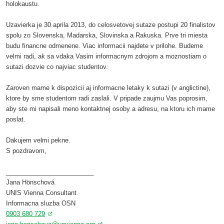
holokaustu.
Uzavierka je 30.aprila 2013, do celosvetovej sutaze postupi 20 finalistov
spolu zo Slovenska, Madarska, Slovinska a Rakuska. Prve tri miesta
budu financne odmenene. Viac informacii najdete v prilohe. Budeme
velmi radi, ak sa vdaka Vasim informacnym zdrojom a moznostiam o
sutazi dozvie co najviac studentov.
Zaroven mame k dispozicii aj informacne letaky k sutazi (v anglictine),
ktore by sme studentom radi zaslali. V pripade zaujmu Vas poprosim,
aby ste mi napisali meno kontaktnej osoby a adresu, na ktoru ich mame
poslat.
Dakujem velmi pekne.
S pozdravom,
_________________________
Jana Hönschová
UNIS Vienna Consultant
Informacna sluzba OSN
0903 680 729