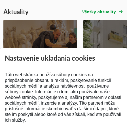
Aktuality
Všetky aktuality
Prípravné kurzy
Študentská súťa
Nastavenie ukladania cookies
Pridané 14.07.2026
Pridané 03.07.2026
Táto webstránka používa súbory cookies na
prispôsobenie obsahu a reklám, poskytovanie funkcií
sociálnych médií a analýzu návštevnosti používame
súbory cookie. Informácie o tom, ako používate naše
webové stránky, poskytujeme aj našim partnerom v oblasti
SPÄŤ NA VRCH
sociálnych médií, inzercie a analýzy. Títo partneri môžu
príslušné informácie skombinovať s ďalšími údajmi, ktoré
ste im poskytli alebo ktoré od vás získali, keď ste používali
ich služby.