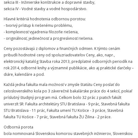
sekcia III - Inžinierske konštrukcie a dopravné stavby,
sekcia IV - Vodné stavby a vodné hospodárstvo.
Hlavné kritériá hodnotenia odbornou porotou:
- tvorivý prístup k riešenému problému,
- komplexnosť vyjadrenia filozofie riešenia,
- originálnosť, jedinečnosť a progresívnosť riešenia.
Ceny pozostávajú z diplomov a finančných odmien. K týmto cenám
pribudli hodnotné ceny od spoluzriaďovateľov Ceny, ako, napr.,
elektronický katalóg Stavba roka 2013, predplatné odborných periodík na
rok 2014, odborné knihy a významné publikácie, ako aj praktické darčeky –
diáre, kalendáre a pod.
Každá jedna fakulta mala možnosť v zmysle štatútu Ceny poslať do
celoslovenského kola po 3 záverečné bakalárske práce do 4 sekcií, pokiaľ
príslušný študijný program má. Celkom bolo 32 prác z piatich fakúlt
univerzít SR: Fakulta architektúry STU Bratislava - 9 prác, Stavebná fakulta
STU Bratislava - 11 prác, Fakulta umení TU Košice - 3 práce, Stavebná
fakulta TU Košice - 7 prác, Stavebná fakulta ŽU Žilina - 2 práce.
Odborná porota
bola nominovaná Slovenskou komorou stavebných inžinierov, Slovenskou