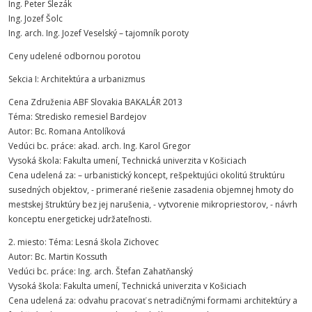
Ing. Peter Slezák
Ing. Jozef Šolc
Ing. arch. Ing. Jozef Veselský – tajomník poroty
Ceny udelené odbornou porotou
Sekcia I: Architektúra a urbanizmus
Cena Združenia ABF Slovakia BAKALÁR 2013
Téma: Stredisko remesiel Bardejov
Autor: Bc. Romana Antolíková
Vedúci bc. práce: akad. arch. Ing. Karol Gregor
Vysoká škola: Fakulta umení, Technická univerzita v Košiciach
Cena udelená za: – urbanistický koncept, rešpektujúci okolitú štruktúru
susedných objektov, - primerané riešenie zasadenia objemnej hmoty do
mestskej štruktúry bez jej narušenia, - vytvorenie mikropriestorov, - návrh
konceptu energetickej udržateľnosti.
2. miesto: Téma: Lesná škola Zichovec
Autor: Bc. Martin Kossuth
Vedúci bc. práce: Ing. arch. Štefan Zahatňanský
Vysoká škola: Fakulta umení, Technická univerzita v Košiciach
Cena udelená za: odvahu pracovať s netradičnými formami architektúry a