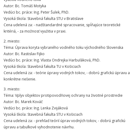
Autor: Bc. Tomáš Motyka
Vedúci bc. práce: Ing. Peter Šulek, PhD.
Vysoká škola: Stavebná fakulta STU v Bratislave
Cena udelená za: - nadštandardné spracovanie, spĺňajúce teoretické
kritériá, - za možnosť využitia v praxi.
2. miesto:
Téma: Úprava koryta vybraného vodného toku východného Slovenska
Autor: Bc. Rastislav Fijko
Vedúci bc. práce: Ing. Vlasta Ondrejka Harbuľáková, PhD.
Vysoká škola: Stavebná fakulta TU v Košiciach
Cena udelená za: - teórie úpravy vodných tokov, - dobrú grafickú úpravu a
konkrétne riešenie.
3. miesto:
Téma: Vplyv objektov protipovodňovej ochrany na životné prostredie
Autor: Bc. Marek Kováč
Vedúci bc. práce: Ing. Lenka Zvijáková
Vysoká škola: Stavebná fakulta STU v Košiciach
Cena udelená za: - prehľad teórií úprav vodných tokov, - dobrú grafickú
úpravu a tabuľkové vyhodnotenie návrhu.