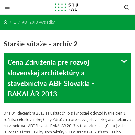
Prejsť na obsah
...
ABF 2013 -výsledky
Staršie súťaže - archív 2
Cena Združenia pre rozvoj
slovenskej architektúry a
stavebníctva ABF Slovakia -
BAKALÁR 2013
Dňa 04. decembra 2013 sa uskutočnilo slávnostné odovzdávanie cien 8.
ročníka celoslovenskej Ceny Združenia pre rozvoj slovenskej architektúry a
stavebníctva - ABF Slovakia BAKALÁR 2013 (v texte ďalej len „Cena“) v sídle
jej organizátora Fakulty architektúry STU v Bratislave. Zúčastnili sa ho: