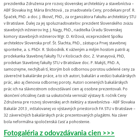
prezidentka Združenia pre rozvoj slovenskej architektúry a stavebníctva –
ABF Slovakia Ing. Mária Brichtová , za zriaďovateľa Ceny, prodekani prof. R.
Špaček, PhD. a doc. J. Ilkovič, PhD., za organizátora Fakultu architektúry STU
v Bratislave. Ďalej za jej spoluzriaďovateľov: prezident Slovenského zväzu
stavebných inžinierov Ing. J. Nagy, PhD., riaditeľka Úradu Slovenskej
komory stavebných inžinierov Mgr. D. Krížová, viceprezident Spolku
architektov Slovenska prof. Št. Šlachta, PhD., zástupca Prvej stavebnej
sporiteľne, a. s. PhDr. R. Slobodník. K váženým a milým hosťom patrili aj
prodekanka Stavebnej fakulty TU v Košiciach doc. Z. Vranayová, PhD,
prodekan Stavebnej fakulty STU v Bratislave doc. P. Makýš, PhD. A,
samozrejme, nechýbali tí, ktorým boli odbornou porotou udelené ceny za
záverečné bakalárske práce, a to ich autori, bakalári a vedúci bakalárskych
prác, ako aj členovia odbornej poroty. Autori ocenených bakalárskych
prác ich na slávnostnom odovzdávaní cien aj osobne prezentovali. Po
skončení oficiálnej časti sa uskutočnila vernisáž výstavy 8. ročník Ceny
Združenia pre rozvoj slovenskej arch itektúry a stavebníctva - ABF Slovakia
Bakalár 2013 , inštalovanej vo výstavných priestoroch FA STU v Bratislave –
32 záverečných bakalárskych prác prezentovaných plagátmi. Na záver
bola neformálna spoločenská časť a pohostenie.
Fotogaléria z odovzdávania cien >>>