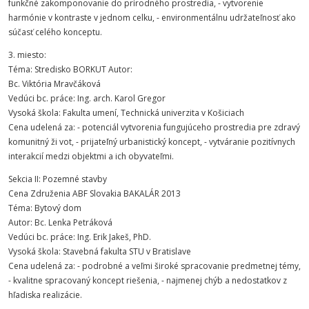
funkčné zakomponovanie do prírodného prostredia, - vytvorenie
harmónie v kontraste v jednom celku, - environmentálnu udržateľnosť ako
súčasť celého konceptu.
3. miesto:
Téma: Stredisko BORKUT Autor:
Bc. Viktória Mravčáková
Vedúci bc. práce: Ing. arch. Karol Gregor
Vysoká škola: Fakulta umení, Technická univerzita v Košiciach
Cena udelená za: - potenciál vytvorenia fungujúceho prostredia pre zdravý
komunitný ži vot, - prijateľný urbanistický koncept, - vytváranie pozitívnych
interakcií medzi objektmi a ich obyvateľmi.
Sekcia II: Pozemné stavby
Cena Združenia ABF Slovakia BAKALÁR 2013
Téma: Bytový dom
Autor: Bc. Lenka Petráková
Vedúci bc. práce: Ing. Erik Jakeš, PhD.
Vysoká škola: Stavebná fakulta STU v Bratislave
Cena udelená za: - podrobné a veľmi široké spracovanie predmetnej témy,
- kvalitne spracovaný koncept riešenia, - najmenej chýb a nedostatkov z
hľadiska realizácie.