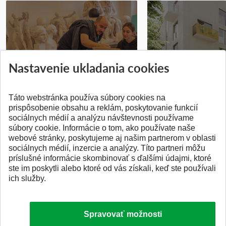
Prípravné kurzy
Študentská súťa
Nastavenie ukladania cookies
Pridané 14.07.2026
Pridané 03.07.2026
Táto webstránka používa súbory cookies na
prispôsobenie obsahu a reklám, poskytovanie funkcií
sociálnych médií a analýzu návštevnosti používame
súbory cookie. Informácie o tom, ako používate naše
webové stránky, poskytujeme aj našim partnerom v oblasti
SPÄŤ NA VRCH
sociálnych médií, inzercie a analýzy. Títo partneri môžu
príslušné informácie skombinovať s ďalšími údajmi, ktoré
ste im poskytli alebo ktoré od vás získali, keď ste používali
ich služby.
Spravovať možnosti