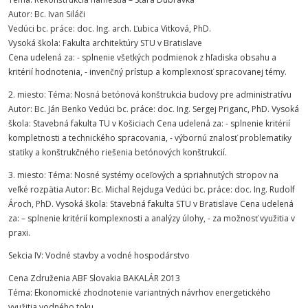
Autor: Bc. Ivan Siláči
Vedúci bc. práce: doc. Ing. arch. Ľubica Vitková, PhD.
Vysoká škola: Fakulta architektúry STU v Bratislave
Cena udelená za: - splnenie všetkých podmienok z hľadiska obsahu a
kritérií hodnotenia, - invenčný prístup a komplexnosť spracovanej témy.
2. miesto: Téma: Nosná betónová konštrukcia budovy pre administratívu
Autor: Bc. Ján Benko Vedúci bc. práce: doc. Ing. Sergej Priganc, PhD. Vysoká
škola: Stavebná fakulta TU v Košiciach Cena udelená za: - splnenie kritérií
kompletnosti a technického spracovania, - výbornú znalosť problematiky
statiky a konštrukčného riešenia betónových konštrukcií.
3. miesto: Téma: Nosné systémy oceľových a spriahnutých stropov na
veľké rozpätia Autor: Bc. Michal Rejduga Vedúci bc. práce: doc. Ing. Rudolf
Ároch, PhD. Vysoká škola: Stavebná fakulta STU v Bratislave Cena udelená
za: – splnenie kritérií komplexnosti a analýzy úlohy, - za možnosť využitia v
praxi.
Sekcia IV: Vodné stavby a vodné hospodárstvo
Cena Združenia ABF Slovakia BAKALÁR 2013
Téma: Ekonomické zhodnotenie variantných návrhov energetického
využitia vodného toku