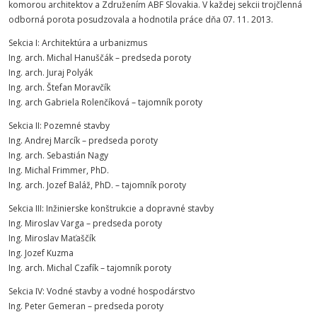
komorou architektov a Združením ABF Slovakia. V každej sekcii trojčlenná
odborná porota posudzovala a hodnotila práce dňa 07. 11. 2013.
Sekcia I: Architektúra a urbanizmus
Ing. arch. Michal Hanuščák – predseda poroty
Ing. arch. Juraj Polyák
Ing. arch. Štefan Moravčík
Ing. arch Gabriela Rolenčíková – tajomník poroty
Sekcia II: Pozemné stavby
Ing. Andrej Marcík – predseda poroty
Ing. arch. Sebastián Nagy
Ing. Michal Frimmer, PhD.
Ing. arch. Jozef Baláž, PhD. – tajomník poroty
Sekcia III: Inžinierske konštrukcie a dopravné stavby
Ing. Miroslav Varga – predseda poroty
Ing. Miroslav Maťaščík
Ing. Jozef Kuzma
Ing. arch. Michal Czafík – tajomník poroty
Sekcia IV: Vodné stavby a vodné hospodárstvo
Ing. Peter Gemeran – predseda poroty