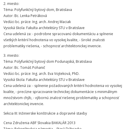
2. miesto:
Téma: Polyfunkčný bytový dom, Bratislava
Autor: Bc. Lenka Petráková
Vedúci bc. práce: Ing. arch. Andrej Maciak
Vysoká škola: Fakulta architektúry STU v Bratislave
Cena udelená za: - podrobne spracovanú dokumentáciu a splnenie
všetkých kritérií hodnotenia vo vysokej kvalite, - široké znalosti
problematiky riešenia, - schopnosť architektonickej invencie.
3. miesto:
Téma: Polyfunkčný bytový dom Podunajská, Bratislava
Autor: Bc. Tomáš Pohanič
Vedúci bc. práce: Ing. arch. Eva Vojteková, PhD.
Vysoká škola: Fakulta architektúry STU v Bratislave
Cena udelená za: - splnenie požadovaných kritérií hodnotenia vo vysokej
kvalite, - precízne spracovanie technickej dokumentácie s minimálnym
množstvom chýb, - výbornú znalosť riešenej problematiky a schopnosť
architektonickej invencie.
Sekcia III: Inžinierske konštrukcie a dopravné stavby
Cena Združenia ABF Slovakia BAKALÁR 2013
Téma: Rekonštrukcia námestia – Stará Dúbravka