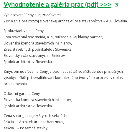
Vyhodnotenie a galéria prác (pdf) >>>
Vyhlasovateľ Ceny a jej zriaďovateľ:
Združenie pre rozvoj slovenskej architektúry a stavebníctva – ABF Slovakia.
Spoluzriaďovatelia Ceny:
Prvá stavebná sporiteľňa, a. s., súčasne aj jej hlavný partner,
Slovenská komora stavebných inžinierov,
Zväz stavebných podnikateľov Slovenska,
Slovenský zväz stavebných inžinierov,
Spolok architektov Slovenska.
Zmyslom udeľovania Ceny je podnietiť súťaživosť študentov príslušných
vysokých škôl pri skvalitňovaní komplexného tvorivého procesu v oblasti
projektovania.
Odborní garanti Ceny:
Slovenská komora stavebných inžinierov,
Spolok architektov Slovenska.
Cena sa organizuje v štyroch sekciách:
Sekcia I – Architektúra a urbanizmus,
sekcia II – Pozemné stavby,