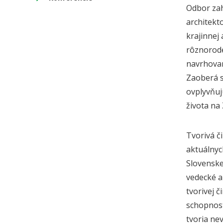
Odbor zah
architekt
krajinnej 
rôznorodé
navrhovan
Zaoberá s
ovplyvňujú
života na
Tvorivá č
aktuálnyc
Slovenske
vedecké a
tvorivej 
schopnost
tvoria ne