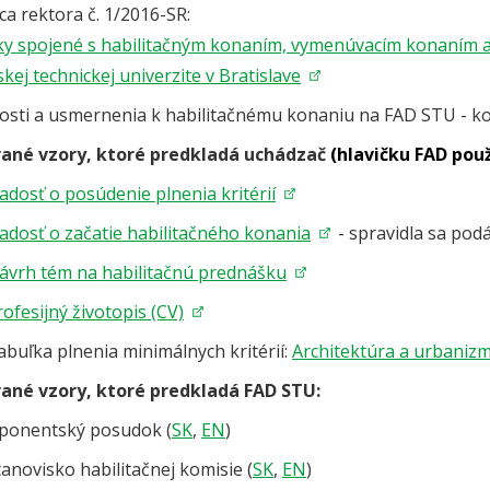
a rektora č. 1/2016-SR:
ky spojené s habilitačným konaním, vymenúvacím konaním a
kej technickej univerzite v Bratislave
tosti a usmernenia k habilitačnému konaniu na FAD STU - 
rané vzory, ktoré predkladá uchádzač
(hlavičku FAD použ
iadosť o posúdenie plnenia kritérií
iadosť o začatie habilitačného konania
- spravidla sa podá
ávrh tém na habilitačnú prednášku
rofesijný životopis (CV)
abuľka plnenia minimálnych kritérií:
Architektúra a urbaniz
ané vzory, ktoré predkladá FAD STU:
ponentský posudok (
SK
,
EN
)
tanovisko habilitačnej komisie (
SK
,
EN
)