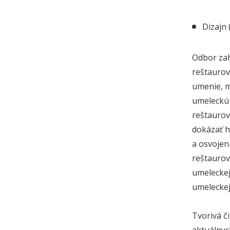
Dizajn 
Odbor zah
reštaurov
umenie, m
umeleckú 
reštaurov
dokázať h
a osvojen
reštaurov
umeleckej
umeleckej
Tvorivá č