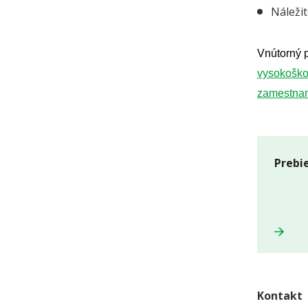
Náleži
Vnútorný p
vysokoškol
zamestnanc
Prebi
Kontakt