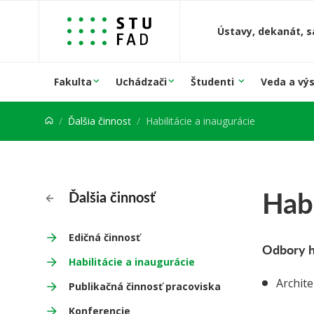
Prejsť na obsah
Ústavy, dekanát, s
Fakulta
Uchádzači
Študenti
Veda a vý
Ďalšia činnosť
Habilitácie a inaugurácie
Habi
Ďalšia činnosť
Edičná činnosť
Odbory h
Habilitácie a inaugurácie
Archite
Publikačná činnosť pracoviska
Konferencie