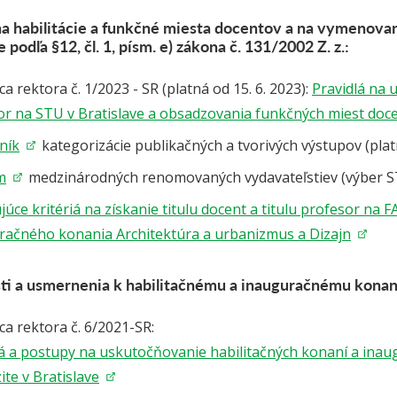
 na habilitácie a funkčné miesta docentov a na vymenova
e podľa §12, čl. 1, písm. e) zákona č. 131/2002 Z. z.:
a rektora č. 1/2023 - SR (platná od 15. 6. 2023):
Pravidlá na u
or na STU v Bratislave a obsadzovania funkčných miest doc
ník
kategorizácie publikačných a tvorivých výstupov (platn
m
medzinárodných renomovaných vydavateľstiev (výber 
úce kritériá na získanie titulu docent a titulu profesor na 
račného konania Architektúra a urbanizmus a Dizajn
sti a usmernenia k habilitačnému a inauguračnému kona
a rektora č. 6/2021-SR:
lá a postupy na uskutočňovanie habilitačných konaní a inau
ite v Bratislave