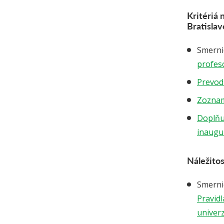
Kritériá
Bratislav
Smernic
profes
Prevod
Zozna
Doplňuj
inaugu
Náležito
Smernic
Pravid
univerz