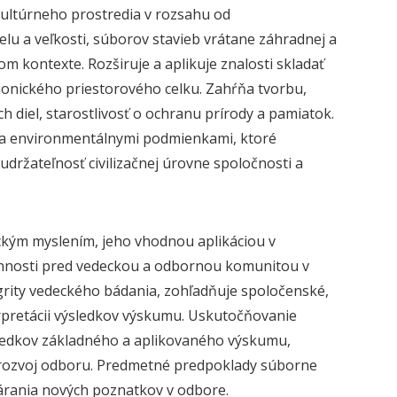
kultúrneho prostredia v rozsahu od
elu a veľkosti, súborov stavieb vrátane záhradnej a
om kontexte. Rozširuje a aplikuje znalosti skladať
onického priestorového celku. Zahŕňa tvorbu,
h diel, starostlivosť o ochranu prírody a pamiatok.
i a environmentálnymi podmienkami, ktoré
 udržateľnosť civilizačnej úrovne spoločnosti a
ickým myslením, jeho vhodnou aplikáciou v
innosti pred vedeckou a odbornou komunitou v
egrity vedeckého bádania, zohľadňuje spoločenské,
rpretácii výsledkov výskumu. Uskutočňovanie
ýsledkov základného a aplikovaného výskumu,
a rozvoj odboru. Predmetné predpoklady súborne
árania nových poznatkov v odbore.