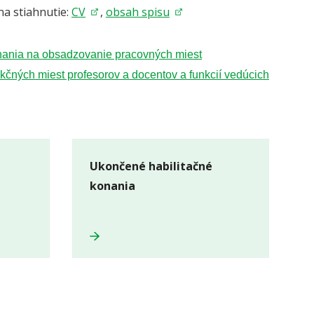
a stiahnutie:
CV
,
obsah spisu
ania na obsadzovanie pracovných miest
kčných miest profesorov a docentov a funkcií vedúcich
é
Ukončené habilitačné
konania