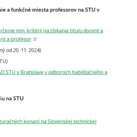
nie a funkčné miesta profesorov na STU v
rčenie min. kritérií na získanie titulu docent a
ent a profesor
ý od 20. 11. 2024)
STU)
FAD STU v Bratislave v odboroch habilitačného a
niu na STU
guračných konaní na Slovenskej technickej