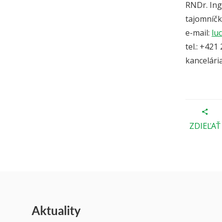
RNDr. Ing
tajomníčk
e-mail:
lu
tel.: +42
kancelária
ZDIEĽAŤ
Aktuality