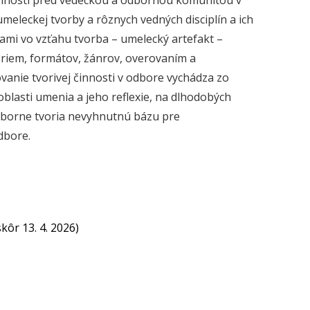
innosti pred vedeckou a odbornou komunitou v
umeleckej tvorby a rôznych vedných disciplín a ich
mi vo vzťahu tvorba – umelecký artefakt –
riem, formátov, žánrov, overovaním a
nie tvorivej činnosti v odbore vychádza zo
oblasti umenia a jeho reflexie, na dlhodobých
súborne tvoria nevyhnutnú bázu pre
dbore.
kôr 13. 4. 2026)