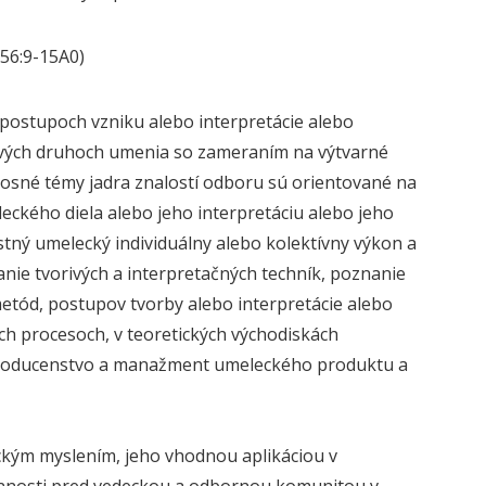
156:9-15A0)
 postupoch vzniku alebo interpretácie alebo
livých druhoch umenia so zameraním na výtvarné
 Nosné témy jadra znalostí odboru sú orientované na
eckého diela alebo jeho interpretáciu alebo jeho
stný umelecký individuálny alebo kolektívny výkon a
nie tvorivých a interpretačných techník, poznanie
 metód, postupov tvorby alebo interpretácie alebo
ch procesoch, v teoretických východiskách
 producenstvo a manažment umeleckého produktu a
ickým myslením, jeho vhodnou aplikáciou v