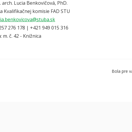
. arch. Lucia Benkovičová, PhD.
a Kvalifikačnej komisie FAD STU
cia.benkovicova@stuba.sk
1 257 276 178 | +421 949 015 316
: m. č. 42 - Knižnica
Bola pre v