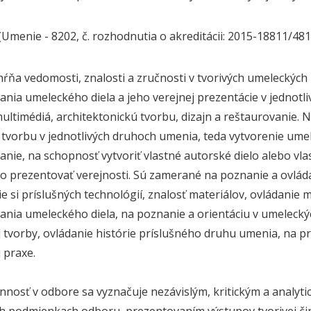
(Umenie - 8202, č. rozhodnutia o akreditácii: 2015-18811/48
ŕňa vedomosti, znalosti a zručnosti v tvorivých umeleckých
ania umeleckého diela a jeho verejnej prezentácie v jednot
ultimédiá, architektonickú tvorbu, dizajn a reštaurovanie.
tvorbu v jednotlivých druhoch umenia, teda vytvorenie umel
anie, na schopnosť vytvoriť vlastné autorské dielo alebo vla
o prezentovať verejnosti. Sú zamerané na poznanie a ovláda
ie si príslušných technológií, znalosť materiálov, ovládanie
ania umeleckého diela, na poznanie a orientáciu v umelecký
 tvorby, ovládanie histórie príslušného druhu umenia, na
 praxe.
innosť v odbore sa vyznačuje nezávislým, kritickým a analyt