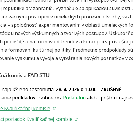
h podmienkach odboru, prezentovaním výstupov tvorivej č
 republike a v zahraničí. Vyznačuje sa aplikáciou súvislostí 
 inovačnými postupmi v umeleckých procesoch tvorby, väzba
ia – spoločnosť, experimentovaním v oblasti umeleckých fo
áciou nových výskumných a tvorivých postupov. Uskutočňova
i podieľať sa na formovaní trendov a koncepcií v príslušnej 
ch a formovaní kultúrnej politiky. Predmetné predpoklady 
vanie výskumu a vývoja a vytvárania nových poznatkov v o
ačná komisia FAD STU
 najbližšieho zasadnutia:
28. 4. 2026 o 10.00 - ZRUŠENÉ
danie podkladov osobne cez
Podateľnu
alebo poštou: najnes
e Kvalifikačnej komisie
í poriadok Kvalifikačnej komisie