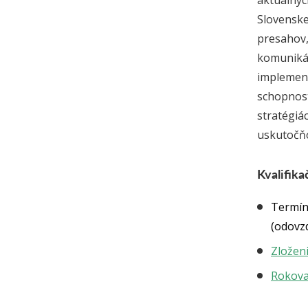
aktuálnyc
Slovenskej
presahov,
komunikác
implement
schopnost
stratégiá
uskutočňo
Kvalifik
Termín
(o
dovz
Zloženi
Rokovac