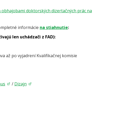
 obhajobami doktorských dizertačných prác na
kompletné informácie
na stiahnutie
:
ívajú len uchádzači z FAD)
:
va až po vyjadrení Kvalifikačnej komisie
mus
/
Dizajn