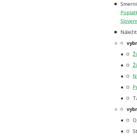
Smernic
Poplat
Slovens
Náleži
vyb
Ž
Ž
N
P
T
vybr
O
S