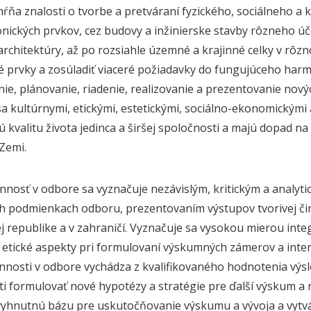
ŕňa znalosti o tvorbe a pretváraní fyzického, sociálneho a 
onických prvkov, cez budovy a inžinierske stavby rôzneho úč
architektúry, až po rozsiahle územné a krajinné celky v rôzn
 prvky a zosúladiť viaceré požiadavky do fungujúceho harm
ie, plánovanie, riadenie, realizovanie a prezentovanie novýc
a kultúrnymi, etickými, estetickými, sociálno-ekonomickým
 kvalitu života jedinca a širšej spoločnosti a majú dopad na
 Zemi.
innosť v odbore sa vyznačuje nezávislým, kritickým a analyt
h podmienkach odboru, prezentovaním výstupov tvorivej č
j republike a v zahraničí. Vyznačuje sa vysokou mierou int
 etické aspekty pri formulovaní výskumných zámerov a inte
činnosti v odbore vychádza z kvalifikovaného hodnotenia v
i formulovať nové hypotézy a stratégie pre ďalší výskum 
vyhnutnú bázu pre uskutočňovanie výskumu a vývoja a vytv