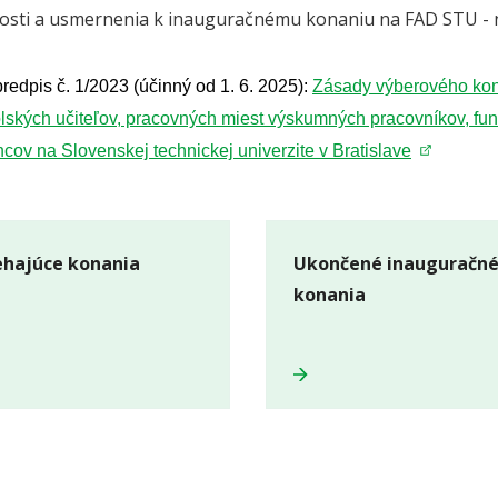
tosti a usmernenia k inauguračnému konaniu na FAD STU - n
redpis č. 1/2023 (účinný od 1. 6. 2025):
Zásady výberového kon
ských učiteľov, pracovných miest výskumných pracovníkov, fun
ov na Slovenskej technickej univerzite v Bratislave
ehajúce konania
Ukončené inauguračn
konania