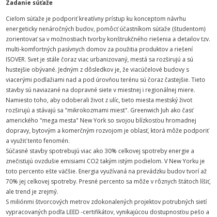
Zadanie súťaže
Cieľom súťaže je podporiť kreatívny prístup ku konceptom návrhu
energeticky nenáročných budov, pomôcť účastníkom súťaže (študentom)
zorientovať sa v možnostiach tvorby konštrukčného riešenia a detailov tzv.
multi-komfortných pasívnych domov za použitia produktov a riešení
ISOVER. Svet je stále čoraz viac urbanizovaný, mestá sa rozširujú a sú
hustejšie obývané. Jedným z dôsledkov je, že viacúčelové budovy s
viacerými podlažiami nad a pod úrovňou terénu sú čoraz častejšie. Tieto
stavby sú naviazané na dopravné siete v miestnej i regionálnej miere.
Namiesto toho, aby odoberali život z ulíc, tieto miesta mestský život
rozširujú a stávajú sa "mikrokozmami miest". Greenwich Juh ako časť
amerického "mega mesta" New York so svojou blízkosťou hromadnej
dopravy, bytovým a komerčným rozvojom je oblasť, ktorá môže podporiť
a využiť tento fenomén.
Súčasné stavby spotrebujú viac ako 30% celkovej spotreby energie a
znečisťujú ovzdušie emisiami CO2 takým istým podielom. V New Yorku je
toto percento ešte väčšie. Energia využívaná na prevádzku budov tvorí až
70% jej celkovej spotreby. Presné percento sa môže v rôznych štátoch líšiť,
ale trend je zrejmý.
S miliónmi štvorcových metrov zdokonalených projektov potrubných sietí
vypracovaných podľa LEED -certifikátov, vynikajúcou dostupnosťou pešo a