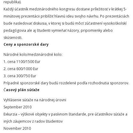
republika).
Každý účastník medzinárodného kongresu dostane príležitosť v krátkej 5-
minútovej prezentácii priblížiť hlavnú ideu svojho návrhu. Po prezentáciách
bude nasledovať diskusia, v ktorej si budú môcť zúčastnení vysokoškolskí
pedagógovia ale aj študenti vymieňať názory, pripomienky alebo
skúsenosti.
Ceny a sponzorské dary
Národné kolo/medzinárodné kolo:
1. cena 1100/1500 Eur
2. cena 600/1000 Eur
3. cena 300/750 Eur
Prípadné sponzorské dary budú rozdelené podľa rozhodnutia sponzorov.
Č
asový plán súťaže
Vyhlásenie súťaže na národnej úrovni
September 2010
Exkurzia – výškové objekty v pasívnom štandarde, pre účastníkov súťaže a
iných záujemcov z radov študentov
November 2010