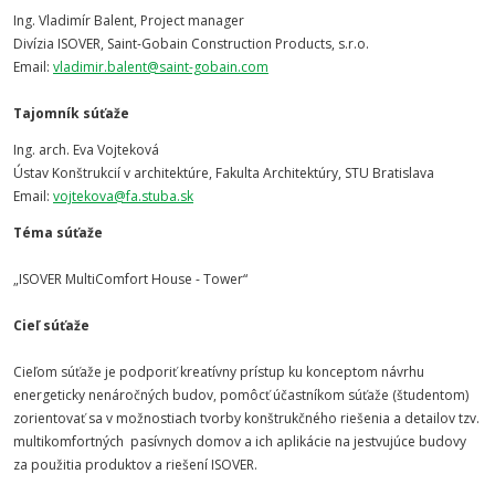
Ing. Vladimír Balent, Project manager
Divízia ISOVER, Saint-Gobain Construction Products, s.r.o.
Email:
vladimir.balent@saint-gobain.com
Tajomník súťaže
Ing. arch. Eva Vojteková
Ústav Konštrukcií v architektúre, Fakulta Architektúry, STU Bratislava
Email:
vojtekova@fa.stuba.sk
Téma súťaže
„ISOVER MultiComfort House - Tower“
Cieľ súťaže
Cieľom súťaže je podporiť kreatívny prístup ku konceptom návrhu
energeticky nenáročných budov, pomôcť účastníkom súťaže (študentom)
zorientovať sa v možnostiach tvorby konštrukčného riešenia a detailov tzv.
multikomfortných pasívnych domov a ich aplikácie na jestvujúce budovy
za použitia produktov a riešení ISOVER.