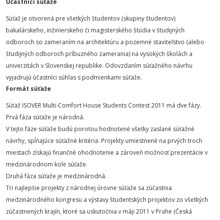
Účastníci súťaže
Súťaž je otvorená pre všetkých študentov (skupiny študentov)
bakalárskeho, inžinierskeho či magisterského štúdia v študijných
odboroch so zameraním na architektúru a pozemné staviteľstvo (alebo
študijných odboroch príbuzného zamerania) na vysokých školách a
univerzitách v Slovenskej republike. Odovzdaním súťažného návrhu
vyjadrujú účastníci súhlas s podmienkami súťaže.
Formát súťaže
Súťaž ISOVER Multi-Comfort House Students Contest 2011 má dve fázy.
Prvá fáza súťaže je národná.
V tejto fáze súťaže budú porotou hodnotené všetky zaslané súťažné
návrhy, spĺňajúce súťažné kritéria. Projekty umiestnené na prvých troch
miestach získajú finančné ohodnotenie a zároveň možnosť prezentácie v
medzinárodnom kole súťaže.
Druhá fáza súťaže je medzinárodná.
Tri najlepšie projekty z národnej úrovne súťaže sa zúčastnia
medzinárodného kongresu a výstavy študentských projektov zo všetkých
zúčastnených krajín, ktoré sa uskutočnia v máji 2011 v Prahe (Česká