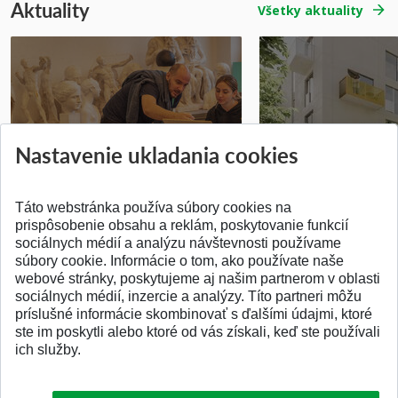
Aktuality
Všetky aktuality
Prípravné kurzy
Študentská súťa
Nastavenie ukladania cookies
Pridané 14.07.2026
Pridané 03.07.2026
Táto webstránka používa súbory cookies na
prispôsobenie obsahu a reklám, poskytovanie funkcií
sociálnych médií a analýzu návštevnosti používame
súbory cookie. Informácie o tom, ako používate naše
webové stránky, poskytujeme aj našim partnerom v oblasti
SPÄŤ NA VRCH
sociálnych médií, inzercie a analýzy. Títo partneri môžu
príslušné informácie skombinovať s ďalšími údajmi, ktoré
ste im poskytli alebo ktoré od vás získali, keď ste používali
ich služby.