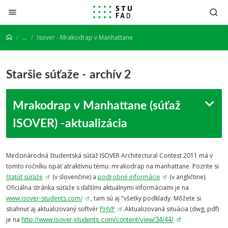
Prejsť na obsah
...
Isover - Mrakodrap v Manhattane
Staršie súťaže - archív 2
Mrakodrap v Manhattane (súťaž
ISOVER) -aktualizácia
Medzinárodná študentská súťaž ISOVER Architectural Contest 2011 má v
tomto ročníku opäť atraktívnu tému: mrakodrap na manhattane. Pozrite si
štatút súťaže
(v slovenčine) a
podrobné informácie
(v angličtine).
Oficiálna stránka súťaže s ďalšími aktuálnymi informáciami je na
www.isover-students.com/
, tam sú aj "všetky podklady. Môžete si
stiahnuť aj aktualizovaný softvér
PHVP
.Aktualizovaná situácia (dwg, pdf)
je na
http://www.isover-students.com/content/view/34/44/