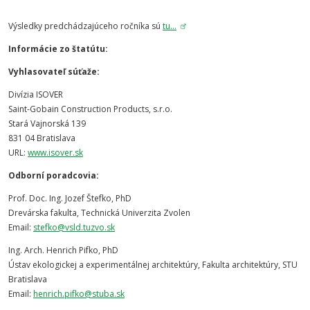
Výsledky predchádzajúceho ročníka sú
tu...
Informácie zo štatútu:
Vyhlasovateľ súťaže:
Divízia ISOVER
Saint-Gobain Construction Products, s.r.o.
Stará Vajnorská 139
831 04 Bratislava
URL:
www.isover.sk
Odborní poradcovia:
Prof. Doc. Ing. Jozef Štefko, PhD
Drevárska fakulta, Technická Univerzita Zvolen
Email:
stefko@vsld.tuzvo.sk
Ing. Arch. Henrich Pifko, PhD
Ústav ekologickej a experimentálnej architektúry, Fakulta architektúry, STU
Bratislava
Email:
henrich.pifko@stuba.sk