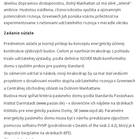
skvelou dopravnou dostupnosťou, dolný Manhattan už má silné „zelené“
ambície. Hustotou osídlenia, rôznorodosťou využitia a významným
potenciálom rozvoja, Greenwich Juh ponúka vzácnu príležitosť na
experimentovanie s riešeniami udržateľného rozvoja v meradle okrsku.
Zadanie súťaže
Predmetom súťaže je tvorivý prístup ku konceptu energeticky účinnej
konštrukcie výškových budov. Cieľom je navrhnúť mrakodrap z pohľadu
trvalo udržateľnej výstavby, podľa definície ISOVER Multi-komfortného
domu s využitím prvkov pre pasívny štandard.
So zámerom udržať si náskok, nový mrakodrap by sa mal stať vedúcim
projektom v dosahovaní nového stupňa udržateľného rozvoja v Greenwich
a Centrálnej obchodnej oblasti na Dolnom Manhattane.
Budova musí spĺňať kritériá pasívneho domu podľa štandardu Passivhaus
Institut Darmstadt (www.passiv.de) – v slovenčine ich nájdete na stránkach
Inštitútu pre energeticky pasívne Domy, SR (www.iepd.sk). Parametre
energeticky pasívneho domu musia byť v návrhu preukázane výpočtom
pomocou softvéru PHVP (podrobnosti v Deatils of the task 2.4.2), ktorý je k
dispozícii bezplatne na stránkach iEPD.