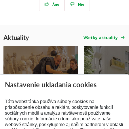
Áno
Nie
Aktuality
Všetky aktuality
Prípravné kurzy
Študentská súťa
Nastavenie ukladania cookies
Pridané 14.07.2026
Pridané 03.07.2026
Táto webstránka používa súbory cookies na
prispôsobenie obsahu a reklám, poskytovanie funkcií
sociálnych médií a analýzu návštevnosti používame
súbory cookie. Informácie o tom, ako používate naše
webové stránky, poskytujeme aj našim partnerom v oblasti
SPÄŤ NA VRCH