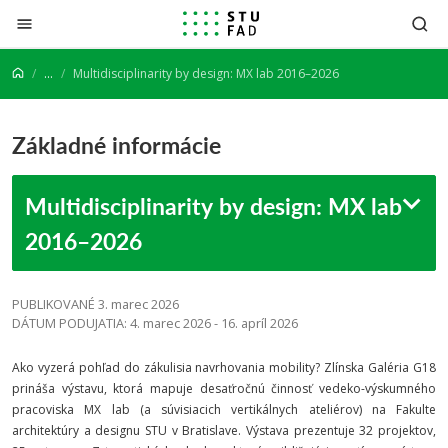
Prejsť na obsah
...
Multidisciplinarity by design: MX lab 2016–2026
Základné informácie
Multidisciplinarity by design: MX lab
2016–2026
PUBLIKOVANÉ 3. marec 2026
DÁTUM PODUJATIA: 4. marec 2026 - 16. apríl 2026
Ako vyzerá pohľad do zákulisia navrhovania mobility? Zlínska Galéria G18
prináša výstavu, ktorá mapuje desaťročnú činnosť vedeko-výskumného
pracoviska MX lab (a súvisiacich vertikálnych ateliérov) na Fakulte
architektúry a designu STU v Bratislave. Výstava prezentuje 32 projektov,