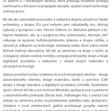
25 autorov a 7 tematických okruhov, ktoré približujú inovatívne prístupy
navrhovania s dôrazom na prepájanie disciplín, využitie nových technológií
a tímovú prácu.
MX lab ako samostatné pracovisko a výskumná skupina pôsobí na Fakulte
architektúry a dizajnu STU pod vedením jeho zakladateľky doc. Michaly
Lipkovej v spolupráci s doc. Petrom Olahom, Dr. Michalom Jelínkom a Dr.
Filipom Maukšom, ako aj s podporou tímu doktorandov. Akronym „MX“
odkazuje na spojenie multidisciplinárneho výskumu a dizajnu zážitku, a
zároveň je odkazom na technológie zmiešanej reality, ktoré patria medzi
kľúčové nástroje laboratória. MX lab sa zameriava na dizajn v rýchlo sa
rozvíjajúcej oblasti osobnej mobility a prepája priemyselný dizajn a dizajn
digitálnych produktov s výskumom v oblasti nových materiálov a
výrobných technológií.
Výstava predstaví tvorbu rozdelenú do troch tematických okruhov – design
automobilového interiéru, design materiálov, farieb a povrchov (CMF
dizajn) a design interakcie a digitálnych produktov (UX/HMI). Študentstvo
spolu s tímom MX lab-u má možnosť dlhodobo spolupracovať s partnermi
z automobilového priemyslu (Škoda Auto, Volkswagen AG), a značná časť
výstavy sa zameriava práve na predstavenie výsledkov tejto spolupráce.
Inštalácie v troch miestnostiach galérie predstavujú projekty naprieč
bakalárskym, magisterským i doktorandským štúdiom, ktoré sú doplnené