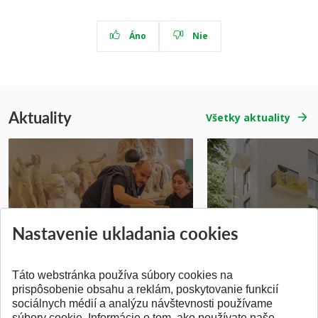
Áno
Nie
Aktuality
Všetky aktuality
Prípravné kurzy
Študentská súťa
Nastavenie ukladania cookies
Pridané 14.07.2026
Pridané 03.07.2026
Táto webstránka používa súbory cookies na
prispôsobenie obsahu a reklám, poskytovanie funkcií
sociálnych médií a analýzu návštevnosti používame
súbory cookie. Informácie o tom, ako používate naše