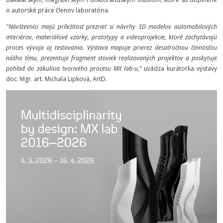
o autorské práce členov laboratória.
"Návštevníci majú príležitosť prezrieť si návrhy 3D modelov automobilových
interiérov, materiálové vzorky, prototypy a videoprojekcie, ktoré zachytávajú
proces vývoja aj testovania. Výstava mapuje prierez desaťročnou činnosťou
nášho tímu, prezentuje fragment stoviek realizovaných projektov a poskytuje
pohľad do zákulisia tvorivého procesu MX lab-u,”
uvádza kurátorka výstavy
doc. Mgr. art. Michala Lipková, ArtD.