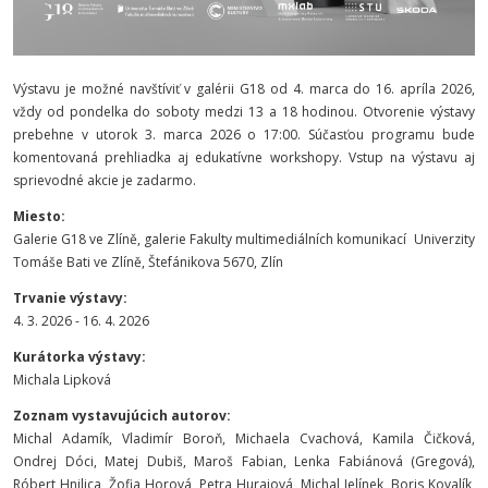
Výstavu je možné navštíviť v galérii G18 od 4. marca do 16. apríla 2026,
vždy od pondelka do soboty medzi 13 a 18 hodinou. Otvorenie výstavy
prebehne v utorok 3. marca 2026 o 17:00. Súčasťou programu bude
komentovaná prehliadka aj edukatívne workshopy. Vstup na výstavu aj
sprievodné akcie je zadarmo.
Miesto:
Galerie G18 ve Zlíně,
galerie Fakulty multimediálních komunikací
Univerzity
Tomáše Bati ve Zlíně,
Štefánikova 5670, Zlín
Trvanie výstavy:
4. 3. 2026 - 16. 4. 2026
Kurátorka výstavy:
Michala Lipková
Zoznam vystavujúcich autorov:
Michal Adamík, Vladimír Boroň, Michaela Cvachová, Kamila Čičková,
Ondrej Dóci, Matej Dubiš, Maroš Fabian, Lenka Fabiánová (Gregová),
Róbert Hnilica, Žofia Horová, Petra Huraiová, Michal Jelínek, Boris Kovalík,