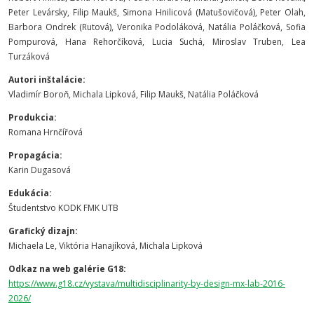
Peter Levársky, Filip Maukš, Simona Hnilicová (Matušovičová), Peter Olah,
Barbora Ondrek (Rutová), Veronika Podoláková, Natália Poláčková, Sofia
Pompurová, Hana Rehorčíková, Lucia Suchá, Miroslav Truben, Lea
Turzáková
Autori inštalácie:
Vladimír Boroň, Michala Lipková, Filip Maukš, Natália Poláčková
Produkcia:
Romana Hrnčířová
Propagácia:
Karin Dugasová
Edukácia:
Študentstvo KODK FMK UTB
Grafický dizajn:
Michaela Le, Viktória Hanajíková, Michala Lipková
Odkaz na web galérie G18:
https://www.g18.cz/vystava/multidisciplinarity-by-design-mx-lab-2016-
2026/