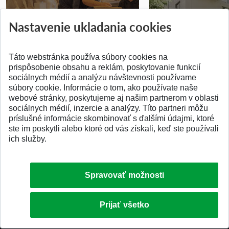
Prípravné kurzy
Študentská súťa
Nastavenie ukladania cookies
Pridané 14.07.2026
Pridané 03.07.2026
Táto webstránka používa súbory cookies na
prispôsobenie obsahu a reklám, poskytovanie funkcií
sociálnych médií a analýzu návštevnosti používame
súbory cookie. Informácie o tom, ako používate naše
webové stránky, poskytujeme aj našim partnerom v oblasti
SPÄŤ NA VRCH
sociálnych médií, inzercie a analýzy. Títo partneri môžu
príslušné informácie skombinovať s ďalšími údajmi, ktoré
ste im poskytli alebo ktoré od vás získali, keď ste používali
ich služby.
Spravovať možnosti
Prijať všetko
© 2026 Slovenská technická univerzita