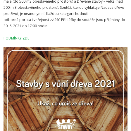
malé (do 500 m3 obestavěného prostoru) a Dřevěné stavby – velké (nad
500 m 3 obestavěného prostoru). Soutěž, kterou vyhlašuje Nadace dřevo
pro život, je neanonymní. Každou kategorii hodnotí
odborná porota i veřejnost zvlášť. Přihlášky do soutěže jsou přijímány do
30. 6. 2021 do 17:00 hodin.
PODMÍNKY ZDE