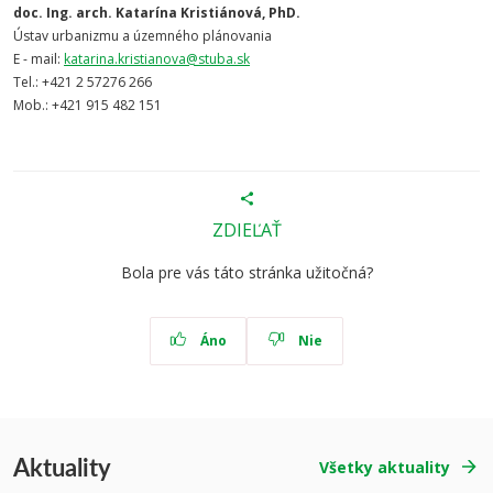
doc. Ing. arch. Katarína Kristiánová, PhD.
Ústav urbanizmu a územného plánovania
E - mail:
katarina.kristianova@stuba.sk
Tel.:
+421 2 57276 266
Mob.: +421
915 482 151
ZDIEĽAŤ
Bola pre vás táto stránka užitočná?
Áno
Nie
Aktuality
Všetky aktuality