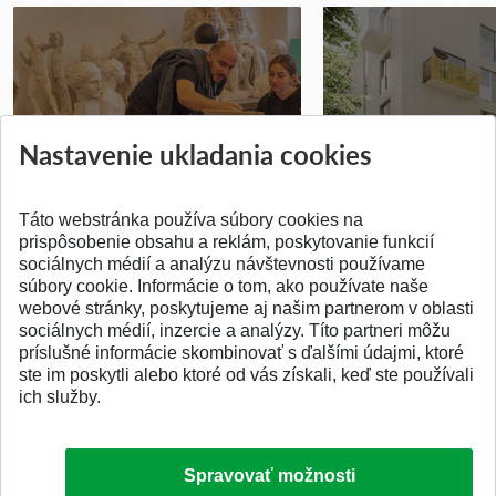
Prípravné kurzy
Študentská súťa
Nastavenie ukladania cookies
Pridané 14.07.2026
Pridané 03.07.2026
Táto webstránka používa súbory cookies na
prispôsobenie obsahu a reklám, poskytovanie funkcií
sociálnych médií a analýzu návštevnosti používame
súbory cookie. Informácie o tom, ako používate naše
webové stránky, poskytujeme aj našim partnerom v oblasti
SPÄŤ NA VRCH
sociálnych médií, inzercie a analýzy. Títo partneri môžu
príslušné informácie skombinovať s ďalšími údajmi, ktoré
ste im poskytli alebo ktoré od vás získali, keď ste používali
ich služby.
Spravovať možnosti