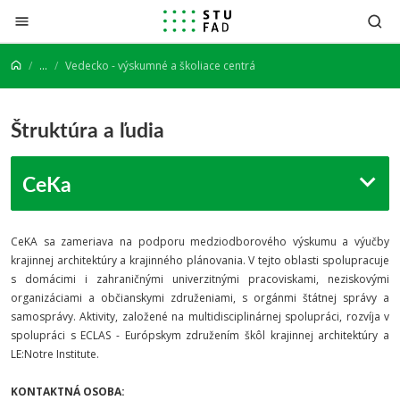
Prejsť na obsah
...
Vedecko - výskumné a školiace centrá
Štruktúra a ľudia
CeKa
CeKA sa zameriava na podporu medziodborového výskumu a výučby
krajinnej architektúry a krajinného plánovania. V tejto oblasti spolupracuje
s domácimi i zahraničnými univerzitnými pracoviskami, neziskovými
organizáciami a občianskymi združeniami, s orgánmi štátnej správy a
samosprávy. Aktivity, založené na multidisciplinárnej spolupráci, rozvíja v
spolupráci s ECLAS - Európskym združením škôl krajinnej architektúry a
LE:Notre Institute.
KONTAKTNÁ OSOBA: