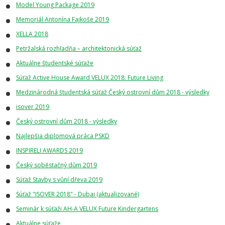
Model Young Package 2019
Memoriál Antonína Fajkoše 2019
XELLA 2018
Petržalská rozhľadňa – architektonická súťaž
Aktuálne študentské súťaže
Súťaž Active House Award VELUX 2018: Future Living
Medzinárodná študentská súťaž Český ostrovní dům 2018 - výsledky
isover 2019
Český ostrovní dům 2018 - výsledky
Najlepšia diplomová práca PSKD
INSPIRELI AWARDS 2019
Český soběstačný dům 2019
Súťaž Stavby s vůní dřeva 2019
Súťaž "ISOVER 2018" - Dubai (aktualizované)
Seminár k súťaži AH-A VELUX Future Kindergartens
Aktuálne súťaže