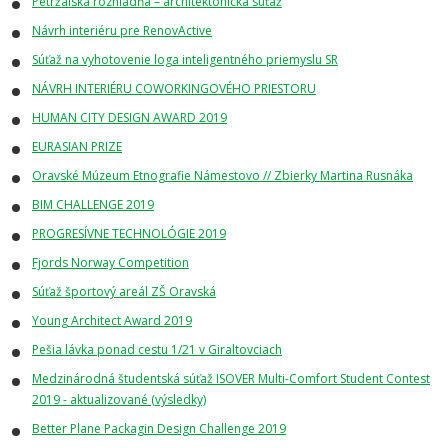
Petržalská rozhľadňa – architektonická súťaž
Návrh interiéru pre RenovActive
Súťaž na vyhotovenie loga inteligentného priemyslu SR
NÁVRH INTERIÉRU COWORKINGOVÉHO PRIESTORU
HUMAN CITY DESIGN AWARD 2019
EURASIAN PRIZE
Oravské Múzeum Etnografie Námestovo // Zbierky Martina Rusnáka
BIM CHALLENGE 2019
PROGRESÍVNE TECHNOLÓGIE 2019
Fjords Norway Competition
Súťaž športový areál ZŠ Oravská
Young Architect Award 2019
Pešia lávka ponad cestu 1/21 v Giraltovciach
Medzinárodná študentská súťaž ISOVER Multi-Comfort Student Contest
2019 - aktualizované (výsledky)
Better Plane Packagin Design Challenge 2019