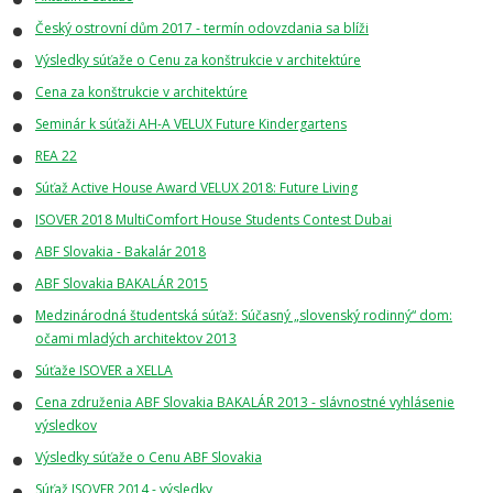
Český ostrovní dům 2017 - termín odovzdania sa blíži
Výsledky súťaže o Cenu za konštrukcie v architektúre
Cena za konštrukcie v architektúre
Seminár k súťaži AH-A VELUX Future Kindergartens
REA 22
Súťaž Active House Award VELUX 2018: Future Living
ISOVER 2018 MultiComfort House Students Contest Dubai
ABF Slovakia - Bakalár 2018
ABF Slovakia BAKALÁR 2015
Medzinárodná študentská súťaž: Súčasný „slovenský rodinný“ dom:
očami mladých architektov 2013
Súťaže ISOVER a XELLA
Cena združenia ABF Slovakia BAKALÁR 2013 - slávnostné vyhlásenie
výsledkov
Výsledky súťaže o Cenu ABF Slovakia
Súťaž ISOVER 2014 - výsledky