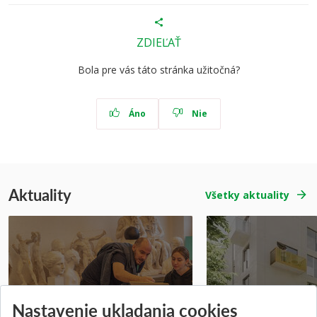
ZDIEĽAŤ
Bola pre vás táto stránka užitočná?
Áno
Nie
Aktuality
Všetky aktuality
Prípravné kurzy
Študentská súťa
Nastavenie ukladania cookies
Pridané 14.07.2026
Pridané 03.07.2026