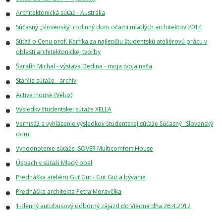
Architektonická súťaž - Austrália
Súčasný „slovenský“ rodinný dom očami mladých architektov 2014
Súťaž o Cenu prof. Karfíka za najlepšiu študentskú ateliérovú prácu v
oblasti architektonickej tvorby
Šarafín Michal - výstava Dedina - moja tvoja naša
Staršie súťaže - archív
Active House (Velux)
Výsledky študentskej súťaže XELLA
Vernisáž a vyhlásenie výsledkov študentskej súťaže Súčasný "Slovenský
dom"
Vyhodnotenie súťaže ISOVER Multicomfort House
Úspech v súťaži Mladý obal
Prednáška ateliéru Gut Gut - Gut Gut a bývanie
Prednáška architekta Petra Moravčíka
1-denný autobusový odborný zájazd do Viedne dňa 26.4.2012