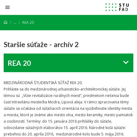
Prejsť na obsah
...
REA 20
Staršie súťaže - archív 2
REA 20
MEDZINÁRODNÁ ŠTUDENTSKÁ SÚŤAŽ REA 20.
Prihláste sa do medzinárodnej urbanisticko-architektonickej súťaže. Jej
témou sú „Vízie revitalizácie rurálnych miest“, predmetom riešenia bude
časť intravilánu mestečka Modra, Lipová aleja. V rámci spracovania témy
súťaže sa očakáva od súťažiacich orientácia na vyzdvihnutie identity mesta
a miesta, ktoré je známe ako mesto vína, mesto keramiky, mesto pamiatok
a osobností. Termíny: do 15. januára 2016 prihlášky do súťaže,
odovzdanie súťažných elaborátov 15. apríl 2016. Národné kolá súťaže:
prebehnú do 20. apríla 2016, medzinárodné kolo bude 5. mája 2016.