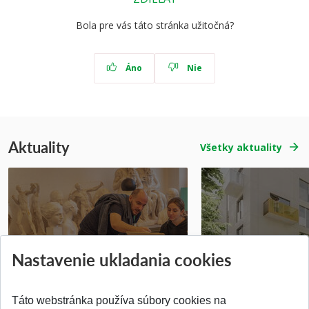
Bola pre vás táto stránka užitočná?
Áno
Nie
Aktuality
Všetky aktuality
Prípravné kurzy
Študentská súťa
Nastavenie ukladania cookies
Pridané 14.07.2026
Pridané 03.07.2026
Táto webstránka používa súbory cookies na