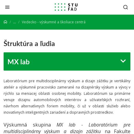
Prejsť na obsah
...
Vedecko - výskumné a školiace centrá
Štruktúra a ľudia
MX lab
Laboratórium pre multidisciplinárny výskum a dizajn zážitku je vertikálny
ateliér a výskumné pracovisko zamerané na dizajnérsky výskum a vývoj v
rýchlo sa meniacej oblasti osobnej mobility. Laboratórium sa primárne
venuje dizajnu automobilových interiérov a užívateľských rozhraní,
návrhom alternatívnych foriem mobility, či už v oblasti služieb alebo
inovatívnych inteligentných zariadení a dopravných prostriedkov.
Výskumná skupina
MX lab - Laboratórium pre
multidisciplinárny výskum a dizajn zážitku
na Fakulte