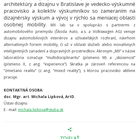
architektúry a dizajnu v Bratislave je vedecko-výskumné
pracovisko a kolektív výskumníkov so zameraním na
dizajnérsky výskum a vývoj v rýchlo sa meniacej oblasti
osobnej mobility.
MX lab sa v spolupráci s partnermi z
automobilového priemyslu (Škoda Auto, a.s. a Volkswagen AG) venuje
dizajnu automobilových interiérov a užívateľských rozhraní, návrhom
alternatívnych foriem mobility, či už v oblasti služieb alebo inovatívnych
inteligentných zariadení a dopravných prostriedkov. Akronym „MX“ v názve
laboratória označuje “multidisciplinaritu“ (písmeno M) a „skúsenosť“
(písmeno X, z ang. “experience”). Skratka je zároveň referenciou na
“zmiešanú realitu” (z ang. “mixed reality”), s ktorou pracovisko aktívne
pracuje.
KONTAKTNÁ OSOBA:
doc. Mgr. art. Michala Lipková, ArtD.
Ústav dizajnu
E - mail:
michala.lipkova@stuba.sk
ZDIEĽAŤ