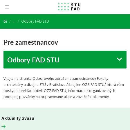
Prejsť na obsah
...
Odbory FAD STU
Pre zamestnancov
Odbory FAD STU
Vitajte na stránke Odborového združenia zamestnancov Fakulty
architektúry a dizajnu STU v Bratislave /ďalej len OZZ FAD STU/, ktorá vám
poskytne prehľad aktivít OZZ FAD STU, informácie z organizovaných
podujatí, pozvánky na pripravované akcie a závažné dokumenty.
Aktuality zväzu