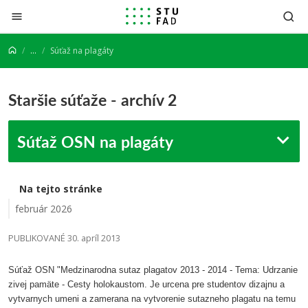
Prejsť na obsah
...
Súťaž na plagáty
Staršie súťaže - archív 2
Súťaž OSN na plagáty
Na tejto stránke
február 2026
PUBLIKOVANÉ 30. apríl 2013
Súťaž OSN "Medzinarodna sutaz plagatov 2013 - 2014 - Tema: Udrzanie
zivej pamäte - Cesty holokaustom. Je urcena pre studentov dizajnu a
vytvarnych umeni a zamerana na vytvorenie sutazneho plagatu na temu