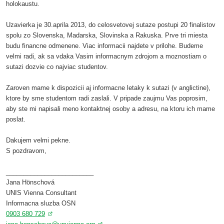
holokaustu.
Uzavierka je 30.aprila 2013, do celosvetovej sutaze postupi 20 finalistov
spolu zo Slovenska, Madarska, Slovinska a Rakuska. Prve tri miesta
budu financne odmenene. Viac informacii najdete v prilohe. Budeme
velmi radi, ak sa vdaka Vasim informacnym zdrojom a moznostiam o
sutazi dozvie co najviac studentov.
Zaroven mame k dispozicii aj informacne letaky k sutazi (v anglictine),
ktore by sme studentom radi zaslali. V pripade zaujmu Vas poprosim,
aby ste mi napisali meno kontaktnej osoby a adresu, na ktoru ich mame
poslat.
Dakujem velmi pekne.
S pozdravom,
_________________________
Jana Hönschová
UNIS Vienna Consultant
Informacna sluzba OSN
0903 680 729