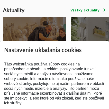
Aktuality
Všetky aktuality
Prípravné kurzy
Študentská súťa
Nastavenie ukladania cookies
Pridané 14.07.2026
Pridané 03.07.2026
Táto webstránka používa súbory cookies na
prispôsobenie obsahu a reklám, poskytovanie funkcií
sociálnych médií a analýzu návštevnosti používame
súbory cookie. Informácie o tom, ako používate naše
webové stránky, poskytujeme aj našim partnerom v oblasti
SPÄŤ NA VRCH
sociálnych médií, inzercie a analýzy. Títo partneri môžu
príslušné informácie skombinovať s ďalšími údajmi, ktoré
ste im poskytli alebo ktoré od vás získali, keď ste používali
ich služby.