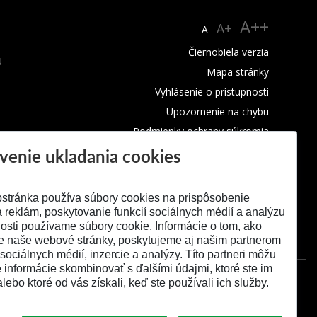
A++
A+
A
Čiernobiela verzia
U
Mapa stránky
Vyhlásenie o prístupnosti
Upozornenie na chybu
Podmienky ochrany súkromia
venie ukladania cookies
Využívanie cookies
stránka používa súbory cookies na prispôsobenie
 reklám, poskytovanie funkcií sociálnych médií a analýzu
osti používame súbory cookie. Informácie o tom, ako
e naše webové stránky, poskytujeme aj našim partnerom
 sociálnych médií, inzercie a analýzy. Títo partneri môžu
é informácie skombinovať s ďalšími údajmi, ktoré ste im
alebo ktoré od vás získali, keď ste používali ich služby.