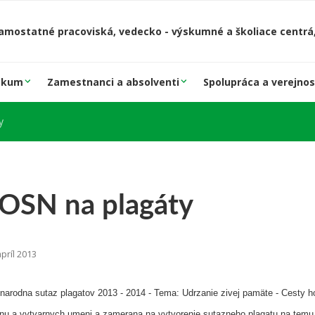
amostatné pracoviská, vedecko - výskumné a školiace centrá,
skum
Zamestnanci a absolventi
Spolupráca a verejnos
y
 OSN na plagáty
príl 2013
arodna sutaz plagatov 2013 - 2014 - Tema: Udrzanie zivej pamäte - Cesty h
jnu a vytvarnych umeni a zamerana na vytvorenie sutazneho plagatu na temu