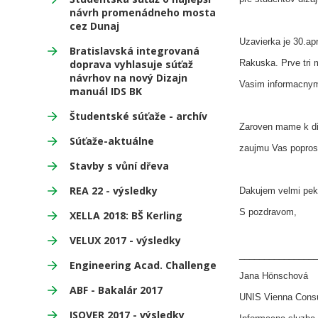
návrh promenádneho mosta
cez Dunaj
Uzavierka je 30.ap
Bratislavská integrovaná
doprava vyhlasuje súťaž
Rakuska. Prve tri 
návrhov na nový Dizajn
Vasim informacnym
manuál IDS BK
Študentské súťaže - archív
Zaroven mame k disp
Súťaže-aktuálne
zaujmu Vas poprosi
Stavby s vůní dřeva
REA 22 - výsledky
Dakujem velmi pek
S pozdravom,
XELLA 2018: BŠ Kerling
VELUX 2017 - výsledky
_______________
Engineering Acad. Challenge
Jana Hönschová
ABF - Bakalár 2017
UNIS Vienna Consu
ISOVER 2017 - výsledky