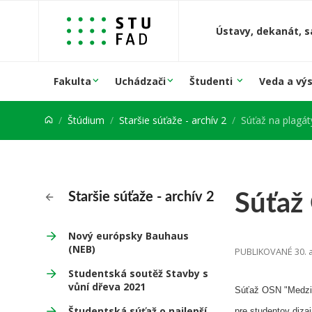
Prejsť na obsah
Ústavy, dekanát, s
Fakulta
Uchádzači
Študenti
Veda a vý
Štúdium
Staršie súťaže - archív 2
Súťaž na plagát
Súťaž
Staršie súťaže - archív 2
Nový európsky Bauhaus
(NEB)
PUBLIKOVANÉ 30. a
Studentská soutěž Stavby s
vůní dřeva 2021
Súťaž OSN "Medzin
Študentská súťaž o najlepší
pre studentov diza