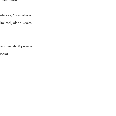
Madarska, Slovinska a
lmi radi, ak sa vdaka
adi zaslali. V pripade
oslat.