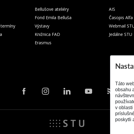
Bellušove ateliéry
AIS
Fond Emila Belluša
Časopis Alfa
 termíny
Výstavy
Webmail ST
ka
Knižnica FAD
Jedálne STU
Erasmus
Nasta
Táto web
obsahu a
návštevn
používat
v oblasti
príslušn
poskytli 