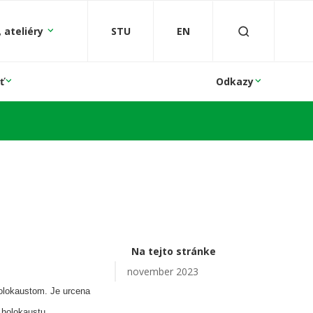
 ateliéry
STU
EN
ť
Odkazy
Na tejto stránke
november 2023
olokaustom. Je urcena
 holokaustu.