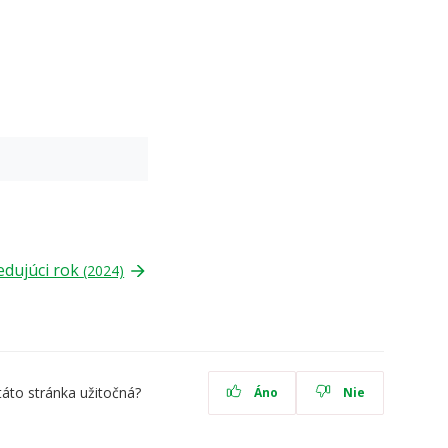
edujúci rok
(2024)
táto stránka užitočná?
Áno
Nie