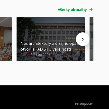
Všetky aktuality
Noc architektúry a dizajnu opäť
Cenu de
otvorila FAD STU verejnosti
Nikoleta
Pridané 21.06.2026
Pridané 2
Prístupnosť