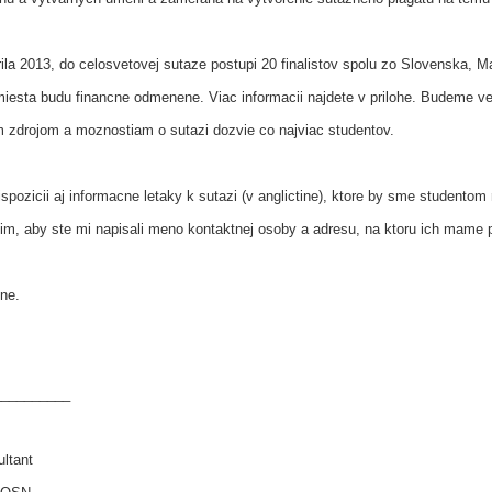
rila 2013, do celosvetovej sutaze postupi 20 finalistov spolu zo Slovenska, 
miesta budu financne odmenene. Viac informacii najdete v prilohe. Budeme ve
 zdrojom a moznostiam o sutazi dozvie co najviac studentov.
ozicii aj informacne letaky k sutazi (v anglictine), ktore by sme studentom r
m, aby ste mi napisali meno kontaktnej osoby a adresu, na ktoru ich mame p
ne.
__________
ltant