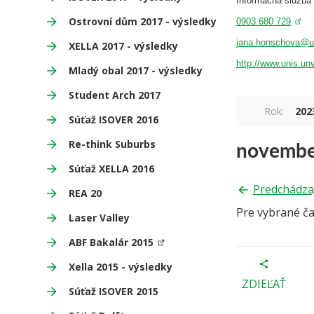
Informacna sluzb
Ostrovní dům 2017 - výsledky
0903 680 729
jana.honschova@u
XELLA 2017 - výsledky
http://www.unis.un
Mladý obal 2017 - výsledky
Student Arch 2017
Rok:
202
Súťaž ISOVER 2016
novembe
Re-think Suburbs
Súťaž XELLA 2016
Predchádza
REA 20
Pre vybrané č
Laser Valley
ABF Bakalár 2015
Xella 2015 - výsledky
ZDIEĽAŤ
Súťaž ISOVER 2015