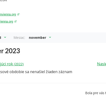
a OSN
nvienna.org
vienna.org
3
Mesiac:
november
r 2023
júci rok
Nasl
(2022)
asové obdobie sa nenašiel žiaden záznam
Bola pre vás 