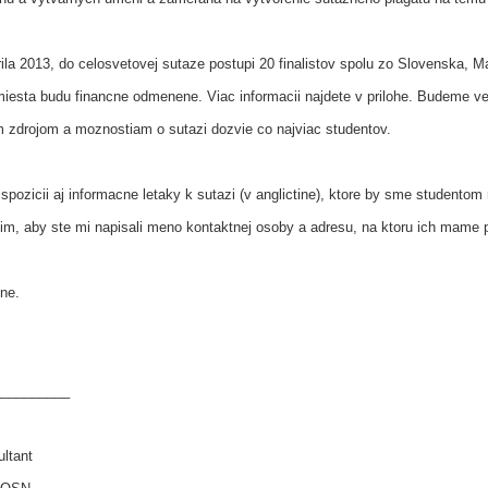
rila 2013, do celosvetovej sutaze postupi 20 finalistov spolu zo Slovenska, 
miesta budu financne odmenene. Viac informacii najdete v prilohe. Budeme ve
 zdrojom a moznostiam o sutazi dozvie co najviac studentov.
ozicii aj informacne letaky k sutazi (v anglictine), ktore by sme studentom r
m, aby ste mi napisali meno kontaktnej osoby a adresu, na ktoru ich mame p
ne.
__________
ltant