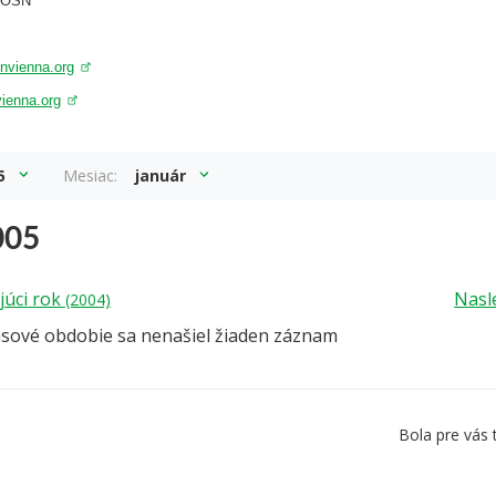
a OSN
nvienna.org
vienna.org
5
Mesiac:
január
005
júci rok
Nasl
(2004)
asové obdobie sa nenašiel žiaden záznam
Bola pre vás 