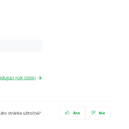
edujúci rok
(2006)
táto stránka užitočná?
Áno
Nie