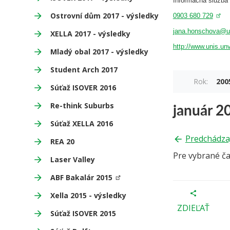
Informacna sluzb
Ostrovní dům 2017 - výsledky
0903 680 729
jana.honschova@u
XELLA 2017 - výsledky
http://www.unis.un
Mladý obal 2017 - výsledky
Student Arch 2017
Rok:
200
Súťaž ISOVER 2016
január 2
Re-think Suburbs
Súťaž XELLA 2016
Predchádza
REA 20
Pre vybrané č
Laser Valley
ABF Bakalár 2015
Xella 2015 - výsledky
ZDIEĽAŤ
Súťaž ISOVER 2015