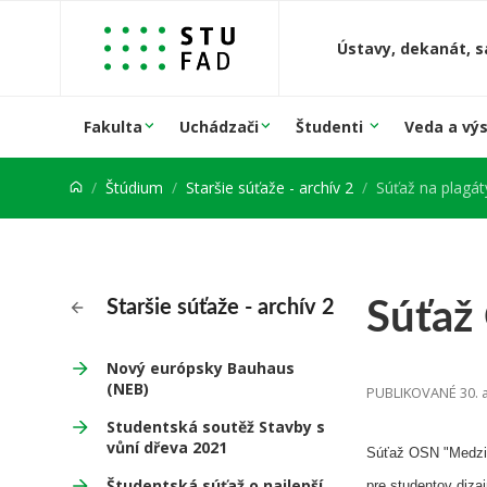
Prejsť na obsah
Ústavy, dekanát, s
Fakulta
Uchádzači
Študenti
Veda a vý
Štúdium
Staršie súťaže - archív 2
Súťaž na plagát
Súťaž
Staršie súťaže - archív 2
Nový európsky Bauhaus
(NEB)
PUBLIKOVANÉ 30. a
Studentská soutěž Stavby s
vůní dřeva 2021
Súťaž OSN "Medzin
Študentská súťaž o najlepší
pre studentov diza