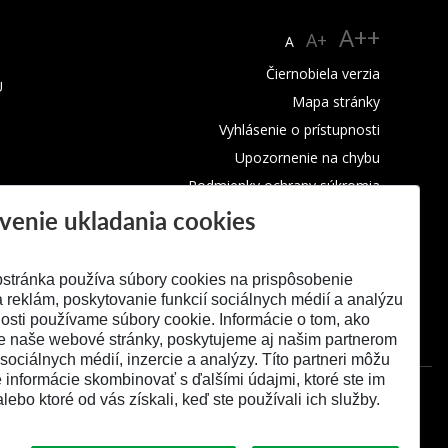
A++
A+
A
Čiernobiela verzia
U
Mapa stránky
Vyhlásenie o prístupnosti
Upozornenie na chybu
Podmienky ochrany súkromia
venie ukladania cookies
Využívanie cookies
stránka používa súbory cookies na prispôsobenie
 reklám, poskytovanie funkcií sociálnych médií a analýzu
osti používame súbory cookie. Informácie o tom, ako
e naše webové stránky, poskytujeme aj našim partnerom
 sociálnych médií, inzercie a analýzy. Títo partneri môžu
é informácie skombinovať s ďalšími údajmi, ktoré ste im
alebo ktoré od vás získali, keď ste používali ich služby.