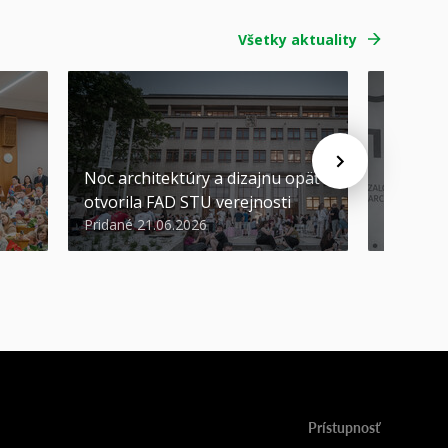
Všetky aktuality
Noc architektúry a dizajnu opäť
Cenu de
otvorila FAD STU verejnosti
Nikoleta
Pridané 21.06.2026
Pridané 2
Prístupnosť