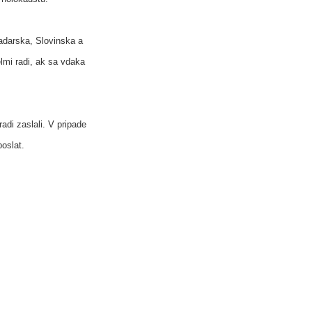
Madarska, Slovinska a
lmi radi, ak sa vdaka
adi zaslali. V pripade
oslat.