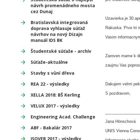
návrh promenádneho mosta
cez Dunaj
Uzavierka je 30.ap
Bratislavská integrovaná
doprava vyhlasuje súťaž
Rakuska. Prve tri 
návrhov na nový Dizajn
Vasim informacnym
manuál IDS BK
Študentské súťaže - archív
Zaroven mame k disp
Súťaže-aktuálne
zaujmu Vas poprosi
Stavby s vůní dřeva
REA 22 - výsledky
Dakujem velmi pek
S pozdravom,
XELLA 2018: BŠ Kerling
VELUX 2017 - výsledky
_______________
Engineering Acad. Challenge
Jana Hönschová
ABF - Bakalár 2017
UNIS Vienna Consu
ISOVER 2017 - výsledky