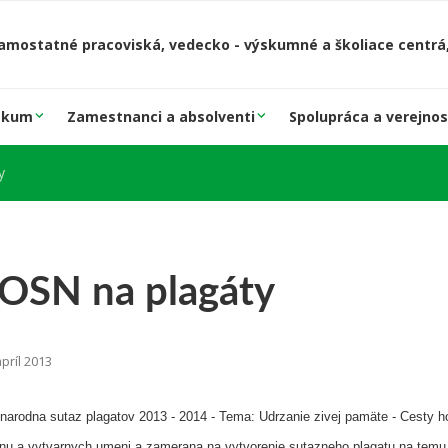
amostatné pracoviská, vedecko - výskumné a školiace centrá,
skum
Zamestnanci a absolventi
Spolupráca a verejnos
y
 OSN na plagáty
príl 2013
arodna sutaz plagatov 2013 - 2014 - Tema: Udrzanie zivej pamäte - Cesty h
jnu a vytvarnych umeni a zamerana na vytvorenie sutazneho plagatu na temu