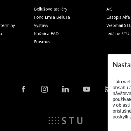
Bellušove ateliéry
AIS
Fond Emila Belluša
Časopis Alfa
 termíny
Výstavy
Webmail ST
ka
Knižnica FAD
Jedálne STU
Erasmus
Nasta
Táto web
obsahu a
návštevn
používat
v oblasti
príslušn
poskytli 