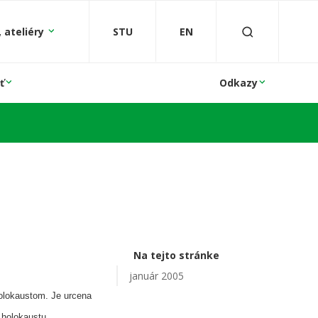
 ateliéry
STU
EN
ť
Odkazy
Na tejto stránke
január 2005
olokaustom. Je urcena
 holokaustu.