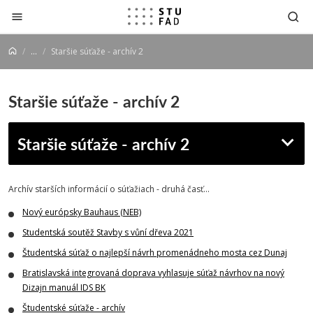
Prejsť na obsah
...
Staršie súťaže - archív 2
Staršie súťaže - archív 2
Staršie súťaže - archív 2
Archív starších informácií o súťažiach - druhá časť...
Nový európsky Bauhaus (NEB)
Studentská soutěž Stavby s vůní dřeva 2021
Študentská súťaž o najlepší návrh promenádneho mosta cez Dunaj
Bratislavská integrovaná doprava vyhlasuje súťaž návrhov na nový
Dizajn manuál IDS BK
Študentské súťaže - archív