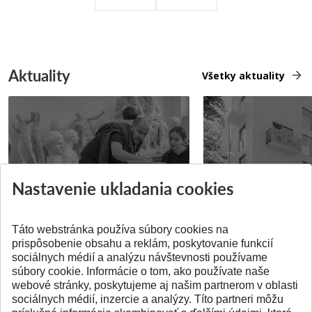
Aktuality
Všetky aktuality
Prípravné kurzy
Študentská súťa
Nastavenie ukladania cookies
Pridané 14.07.2026
Pridané 03.07.2026
Táto webstránka používa súbory cookies na
prispôsobenie obsahu a reklám, poskytovanie funkcií
sociálnych médií a analýzu návštevnosti používame
súbory cookie. Informácie o tom, ako používate naše
webové stránky, poskytujeme aj našim partnerom v oblasti
SPÄŤ NA VRCH
sociálnych médií, inzercie a analýzy. Títo partneri môžu