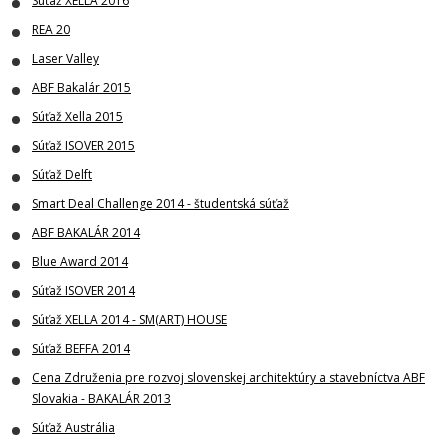
Súťaž XELLA 2016
REA 20
Laser Valley
ABF Bakalár 2015
Súťaž Xella 2015
Súťaž ISOVER 2015
Súťaž Delft
Smart Deal Challenge 2014 - študentská súťaž
ABF BAKALÁR 2014
Blue Award 2014
Súťaž ISOVER 2014
Súťaž XELLA 2014 - SM(ART) HOUSE
Súťaž BEFFA 2014
Cena Združenia pre rozvoj slovenskej architektúry a stavebníctva ABF
Slovakia - BAKALÁR 2013
Súťaž Austrália