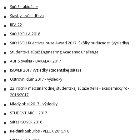
Súťaže-aktuálne
Stavby s vůní dřeva
REA 22
Súťaž XELLA 2018
Súťaž VELUX ActiveHouse Award 2017: Škôlky budúcnosti (výsledky)
Študentská súťaž Engineering Academic Challenge
ABF Slovakia - BAKALÁR 2017
ISOVER 2017 výsledky študentskej súťaže
Ostrovní dům 2017 - výsledky
22. ročník medzinárodnej študentskej súťaže Xella - akademický rok
2016/2017
Mladý obal 2017 - výsledky
STUDENT ARCH 2017
Súťaž ISOVER 2016
Re-think Suburbs - VELUX 2015/16