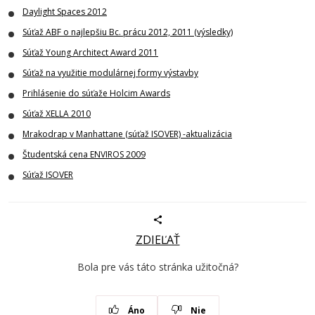
Daylight Spaces 2012
Súťaž ABF o najlepšiu Bc. prácu 2012, 2011 (výsledky)
Súťaž Young Architect Award 2011
Súťaž na využitie modulárnej formy výstavby
Prihlásenie do súťaže Holcim Awards
Súťaž XELLA 2010
Mrakodrap v Manhattane (súťaž ISOVER) -aktualizácia
Študentská cena ENVIROS 2009
Súťaž ISOVER
ZDIEĽAŤ
Bola pre vás táto stránka užitočná?
Áno
Nie