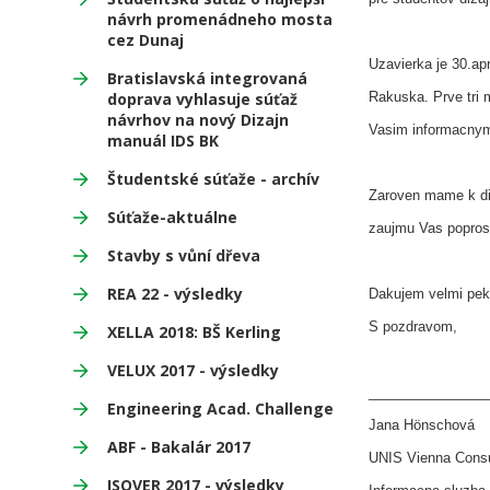
návrh promenádneho mosta
cez Dunaj
Uzavierka je 30.ap
Bratislavská integrovaná
doprava vyhlasuje súťaž
Rakuska. Prve tri 
návrhov na nový Dizajn
Vasim informacnym
manuál IDS BK
Študentské súťaže - archív
Zaroven mame k disp
Súťaže-aktuálne
zaujmu Vas poprosi
Stavby s vůní dřeva
REA 22 - výsledky
Dakujem velmi pek
S pozdravom,
XELLA 2018: BŠ Kerling
VELUX 2017 - výsledky
_______________
Engineering Acad. Challenge
Jana Hönschová
ABF - Bakalár 2017
UNIS Vienna Consu
ISOVER 2017 - výsledky