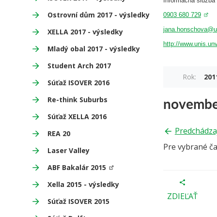
Informacna sluzb
Ostrovní dům 2017 - výsledky
0903 680 729
jana.honschova@u
XELLA 2017 - výsledky
http://www.unis.un
Mladý obal 2017 - výsledky
Student Arch 2017
Rok:
201
Súťaž ISOVER 2016
novembe
Re-think Suburbs
Súťaž XELLA 2016
Predchádza
REA 20
Pre vybrané č
Laser Valley
ABF Bakalár 2015
Xella 2015 - výsledky
ZDIEĽAŤ
Súťaž ISOVER 2015