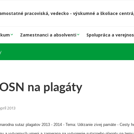
amostatné pracoviská, vedecko - výskumné a školiace centrá,
skum
Zamestnanci a absolventi
Spolupráca a verejnos
y
 OSN na plagáty
príl 2013
arodna sutaz plagatov 2013 - 2014 - Tema: Udrzanie zivej pamäte - Cesty h
jnu a vytvarnych umeni a zamerana na vytvorenie sutazneho plagatu na temu