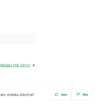
edujúci rok
(2012)
táto stránka užitočná?
Áno
Nie