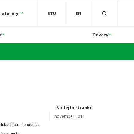
 ateliéry
STU
EN
ť
Odkazy
Na tejto stránke
november 2011
olokaustom. Je urcena
 holokaustu.