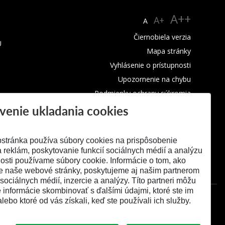
A++
A+
A
Čiernobiela verzia
U
Mapa stránky
Vyhlásenie o prístupnosti
Upozornenie na chybu
Podmienky ochrany súkromia
venie ukladania cookies
Využívanie cookies
stránka používa súbory cookies na prispôsobenie
 reklám, poskytovanie funkcií sociálnych médií a analýzu
osti používame súbory cookie. Informácie o tom, ako
e naše webové stránky, poskytujeme aj našim partnerom
 sociálnych médií, inzercie a analýzy. Títo partneri môžu
é informácie skombinovať s ďalšími údajmi, ktoré ste im
alebo ktoré od vás získali, keď ste používali ich služby.