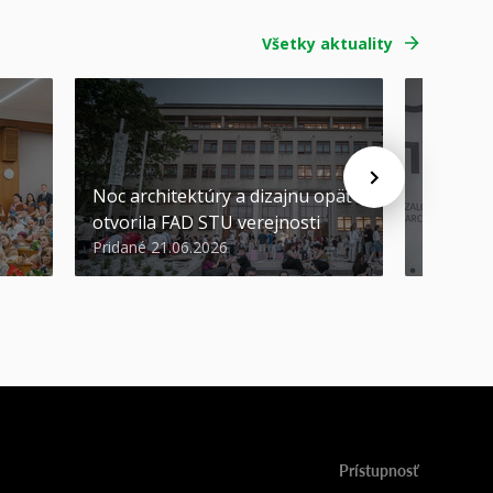
Všetky aktuality
Noc architektúry a dizajnu opäť
Cenu de
otvorila FAD STU verejnosti
Nikoleta
Pridané 21.06.2026
Pridané 2
Prístupnosť