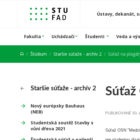
Prejsť na obsah
Ústavy, dekanát, s
Fakulta
Uchádzači
Študenti
Veda a vý
Štúdium
Staršie súťaže - archív 2
Súťaž na plagát
Súťaž
Staršie súťaže - archív 2
Nový európsky Bauhaus
(NEB)
PUBLIKOVANÉ 30. a
Studentská soutěž Stavby s
vůní dřeva 2021
Súťaž OSN "Medzin
Študentská súťaž o najlepší
pre studentov diza