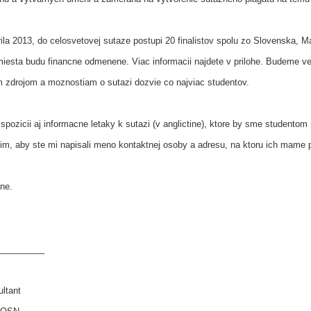
rila 2013, do celosvetovej sutaze postupi 20 finalistov spolu zo Slovenska, 
miesta budu financne odmenene. Viac informacii najdete v prilohe. Budeme ve
 zdrojom a moznostiam o sutazi dozvie co najviac studentov.
ozicii aj informacne letaky k sutazi (v anglictine), ktore by sme studentom r
m, aby ste mi napisali meno kontaktnej osoby a adresu, na ktoru ich mame p
ne.
__________
ltant