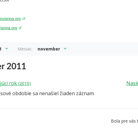
a OSN
nvienna.org
vienna.org
1
Mesiac:
november
r 2011
júci rok
Nasl
(2010)
asové obdobie sa nenašiel žiaden záznam
Bola pre vás 