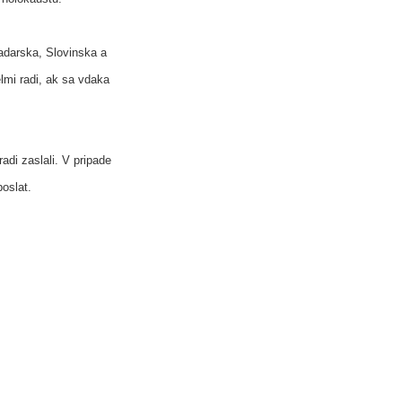
Madarska, Slovinska a
lmi radi, ak sa vdaka
adi zaslali. V pripade
oslat.