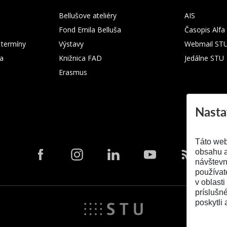
Bellušove ateliéry
AIS
Fond Emila Belluša
Časopis Alfa
 termíny
Výstavy
Webmail ST
ka
Knižnica FAD
Jedálne STU
Erasmus
Nasta
Táto web
obsahu a
návštevn
používat
v oblasti
príslušn
poskytli 