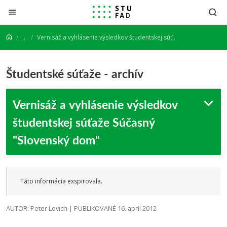
Prejsť na obsah
...
Vernisáž a vyhlásenie výsledkov študentskej súťaže Súčasný "Slovenský dom"
Študentské súťaže - archív
Vernisáž a vyhlásenie výsledkov
študentskej súťaže Súčasný
"Slovenský dom"
Táto informácia exspirovala.
AUTOR: Peter Lovich | PUBLIKOVANÉ 16. apríl 2012