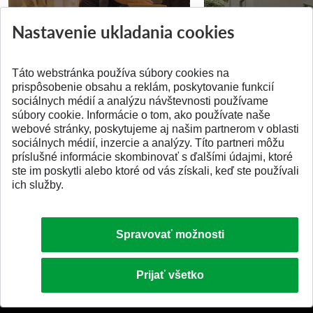
Prípravné kurzy
Študentská súťa
Nastavenie ukladania cookies
Pridané 14.07.2026
Pridané 03.07.2026
Táto webstránka používa súbory cookies na
prispôsobenie obsahu a reklám, poskytovanie funkcií
sociálnych médií a analýzu návštevnosti používame
súbory cookie. Informácie o tom, ako používate naše
webové stránky, poskytujeme aj našim partnerom v oblasti
SPÄŤ NA VRCH
sociálnych médií, inzercie a analýzy. Títo partneri môžu
príslušné informácie skombinovať s ďalšími údajmi, ktoré
ste im poskytli alebo ktoré od vás získali, keď ste používali
ich služby.
Spravovať možnosti
Prijať všetko
© 2026 Slovenská technická univerzita