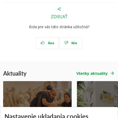
ZDIEĽAŤ
Bola pre vás táto stránka užitočná?
Áno
Nie
Aktuality
Všetky aktuality
Prípravné kurzy
Študentská súťa
Nastavenie ukladania cookies
Pridané 14.07.2026
Pridané 03.07.2026