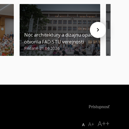
Noc architektúry a dizajnu opäť
Cenu de
otvorila FAD STU verejnosti
Nikoleta
Pridané 21.06.2026
Pridané 2
Prístupnosť
A++
A+
A