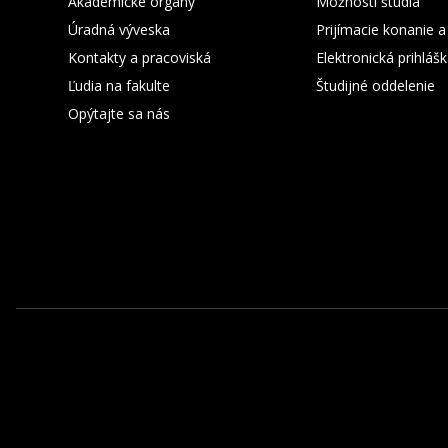
Akademické orgány
Možnosti štúdia
Úradná výveska
Prijímacie konanie a
Kontakty a pracoviská
Elektronická prihláš
Ľudia na fakulte
Študijné oddelenie
Opýtajte sa nás