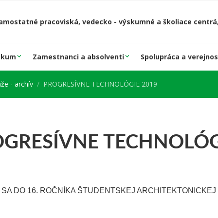
amostatné pracoviská, vedecko - výskumné a školiace centrá,
skum
Zamestnanci a absolventi
Spolupráca a verejnos
že - archív
PROGRESÍVNE TECHNOLÓGIE 2019
GRESÍVNE TECHNOLÓG
 SA DO 16. ROČNÍKA ŠTUDENTSKEJ ARCHITEKTONICKEJ