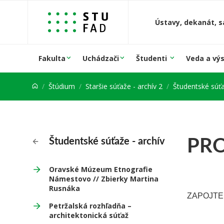
Prejsť na obsah
Ústavy, dekanát, s
Fakulta
Uchádzači
Študenti
Veda a vý
Štúdium
Staršie súťaže - archív 2
Študentské súťa
PRO
Študentské súťaže - archív
Oravské Múzeum Etnografie
Námestovo // Zbierky Martina
Rusnáka
ZAPOJTE
Petržalská rozhľadňa –
architektonická súťaž