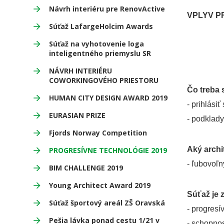
Návrh interiéru pre RenovActive
VPLYV P
Súťaž LafargeHolcim Awards
Súťaž na vyhotovenie loga
inteligentného priemyslu SR
NÁVRH INTERIÉRU
COWORKINGOVÉHO PRIESTORU
Čo treba 
HUMAN CITY DESIGN AWARD 2019
- prihlásiť
EURASIAN PRIZE
- podklad
Fjords Norway Competition
Aký archi
PROGRESÍVNE TECHNOLÓGIE 2019
- ľubovoľn
BIM CHALLENGE 2019
Young Architect Award 2019
Súťaž je 
Súťaž športový areál ZŠ Oravská
- progresí
Pešia lávka ponad cestu 1/21 v
- schopnos