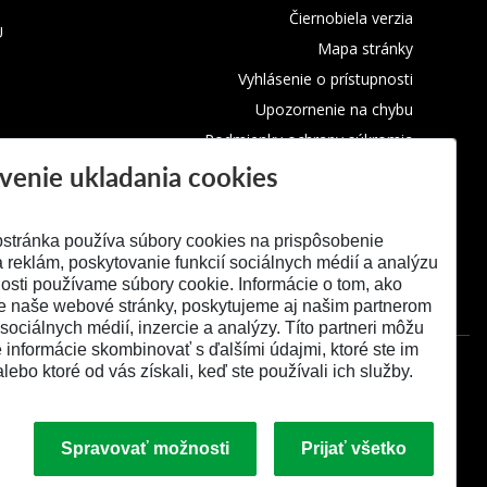
Čiernobiela verzia
U
Mapa stránky
Vyhlásenie o prístupnosti
Upozornenie na chybu
Podmienky ochrany súkromia
venie ukladania cookies
Využívanie cookies
stránka používa súbory cookies na prispôsobenie
 reklám, poskytovanie funkcií sociálnych médií a analýzu
osti používame súbory cookie. Informácie o tom, ako
e naše webové stránky, poskytujeme aj našim partnerom
 sociálnych médií, inzercie a analýzy. Títo partneri môžu
é informácie skombinovať s ďalšími údajmi, ktoré ste im
alebo ktoré od vás získali, keď ste používali ich služby.
Spravovať možnosti
Prijať všetko