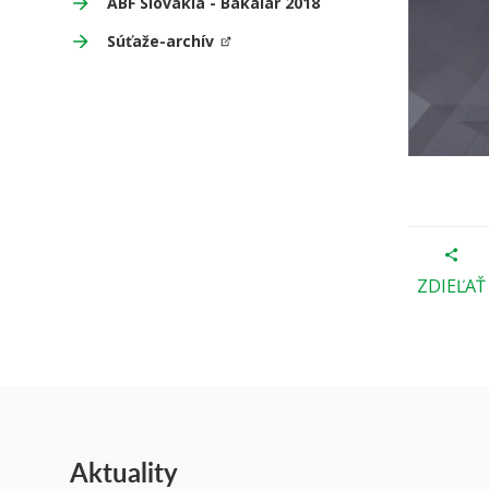
ABF Slovakia - Bakalár 2018
Súťaže-archív
ZDIEĽAŤ
Aktuality