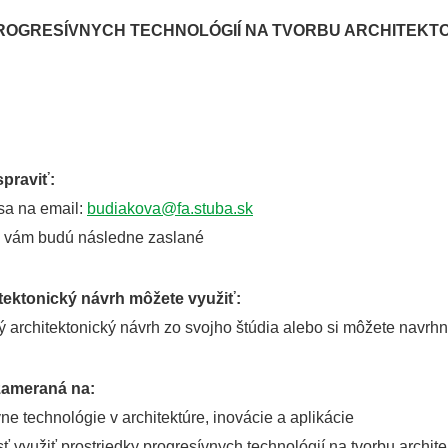
ROGRESÍVNYCH TECHNOLÓGIÍ NA TVORBU ARCHITEKTO
spraviť:
 sa na email:
budiakova@fa.stuba.sk
y vám budú následne zaslané
tektonický návrh môžete využiť:
ý architektonický návrh zo svojho štúdia alebo si môžete navrh
zameraná na:
vne technológie v architektúre, inovácie a aplikácie
ť využiť prostriedky progresívnych technológií na tvorbu archi