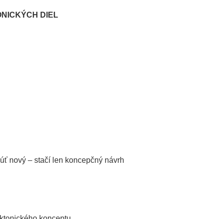
NICKÝCH DIEL
núť nový – stačí len koncepčný návrh
tektonického konceptu