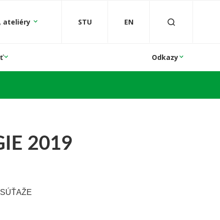
 ateliéry
STU
EN
ť
Odkazy
IE 2019
 SÚŤAŽE