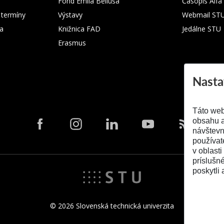
Fond Emila Belluša
Časopis Alfa
 termíny
Výstavy
Webmail ST
ka
Knižnica FAD
Jedálne STU
Erasmus
Nasta
Táto web
obsahu a
návštevn
používat
v oblasti
príslušn
poskytli 
© 2026 Slovenská technická univerzita