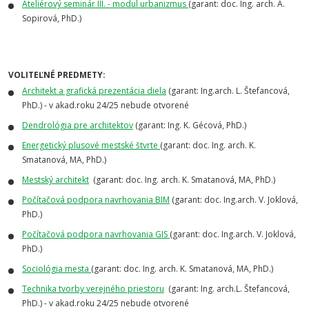
Ateliérový seminár III. - modul urbanizmus
(garant: doc. Ing. arch. A.
Sopirová, PhD.)
VOLITEĽNÉ PREDMETY:
Architekt a grafická prezentácia diela
(garant: Ing.arch. L. Štefancová,
PhD.) - v akad.roku 24/25 nebude otvorené
Dendrológia pre architektov
(garant: Ing. K. Gécová, PhD.)
Energetický plusové mestské štvrte
(garant: doc. Ing. arch. K.
Smatanová, MA, PhD.)
Mestský architekt
(garant: doc. Ing. arch. K. Smatanová, MA, PhD.)
Počítačová podpora navrhovania BIM
(garant: doc. Ing.arch. V. Joklová,
PhD.)
Počítačová podpora navrhovania GIS
(garant: doc. Ing.arch. V. Joklová,
PhD.)
Sociológia mesta
(garant: doc. Ing. arch. K. Smatanová, MA, PhD.)
Technika tvorby verejného priestoru
(garant: Ing. arch.L. Štefancová,
PhD.) - v akad.roku 24/25 nebude otvorené