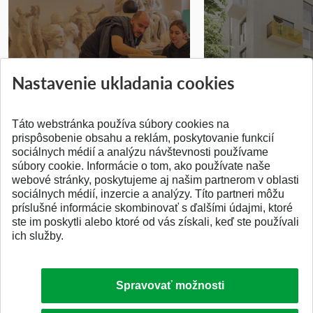
Prípravné kurzy
Študentská súťa
Nastavenie ukladania cookies
Pridané 14.07.2026
Pridané 03.07.2026
Táto webstránka používa súbory cookies na
prispôsobenie obsahu a reklám, poskytovanie funkcií
sociálnych médií a analýzu návštevnosti používame
súbory cookie. Informácie o tom, ako používate naše
webové stránky, poskytujeme aj našim partnerom v oblasti
SPÄŤ NA VRCH
sociálnych médií, inzercie a analýzy. Títo partneri môžu
príslušné informácie skombinovať s ďalšími údajmi, ktoré
ste im poskytli alebo ktoré od vás získali, keď ste používali
ich služby.
Spravovať možnosti