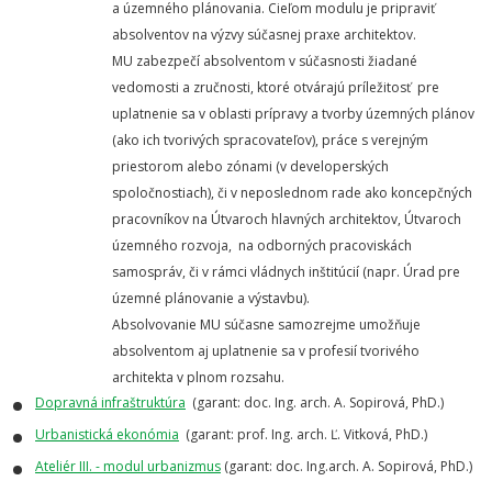
a územného plánovania. Cieľom modulu je pripraviť
absolventov na výzvy súčasnej praxe architektov.
MU zabezpečí absolventom v súčasnosti žiadané
vedomosti a zručnosti, ktoré otvárajú príležitosť pre
uplatnenie sa v oblasti prípravy a tvorby územných plánov
(ako ich tvorivých spracovateľov), práce s verejným
priestorom alebo zónami (v developerských
spoločnostiach), či v neposlednom rade ako koncepčných
pracovníkov na Útvaroch hlavných architektov, Útvaroch
územného rozvoja, na odborných pracoviskách
samospráv, či v rámci vládnych inštitúcií (napr. Úrad pre
územné plánovanie a výstavbu).
Absolvovanie MU súčasne samozrejme umožňuje
absolventom aj uplatnenie sa v profesií tvorivého
architekta v plnom rozsahu.
Dopravná infraštruktúra
(garant: doc. Ing. arch. A. Sopirová, PhD.)
Urbanistická ekonómia
(garant: prof. Ing. arch. Ľ. Vitková, PhD.)
Ateliér III. - modul urbanizmus
(garant: doc. Ing.arch. A. Sopirová, PhD.)