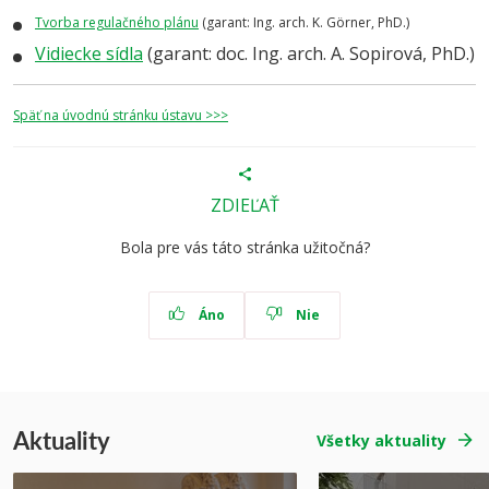
Tvorba regulačného plánu
(garant: Ing. arch. K. G
ö
rner, PhD.)
Vidiecke sídla
(garant: doc. Ing. arch. A. Sopirová, PhD.)
Späť na úvodnú stránku ústavu >>>
ZDIEĽAŤ
Bola pre vás táto stránka užitočná?
Áno
Nie
Aktuality
Všetky aktuality