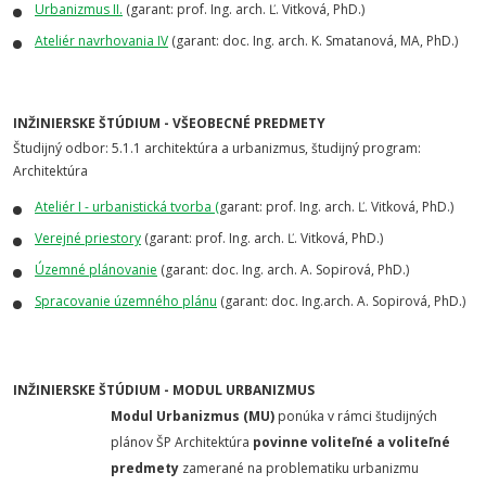
Urbanizmus II.
(garant: prof. Ing. arch. Ľ. Vitková, PhD.)
Ateliér navrhovania IV
(garant: doc. Ing. arch. K. Smatanová, MA, PhD.)
INŽINIERSKE ŠTÚDIUM - VŠEOBECNÉ PREDMETY
Študijný odbor: 5.1.1 architektúra a urbanizmus, študijný program:
Architektúra
Ateliér I - urbanistická tvorba (
garant: prof. Ing. arch. Ľ. Vitková, PhD.)
Verejné priestory
(garant: prof. Ing. arch. Ľ. Vitková, PhD.)
Územné plánovanie
(garant: doc. Ing. arch. A. Sopirová, PhD.)
Spracovanie územného plánu
(garant: doc. Ing.arch. A. Sopirová, PhD.)
INŽINIERSKE ŠTÚDIUM - MODUL URBANIZMUS
Modul Urbanizmus (MU)
ponúka v rámci študijných
plánov ŠP Architektúra
povinne voliteľné a voliteľné
predmety
zamerané na problematiku urbanizmu