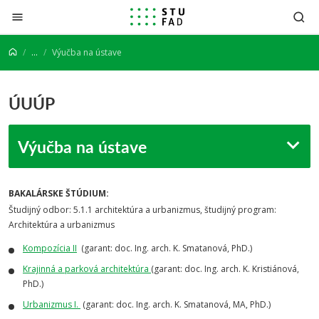
Prejsť na obsah
...
Výučba na ústave
ÚUÚP
Výučba na ústave
BAKALÁRSKE ŠTÚDIUM:
Študijný odbor: 5.1.1 architektúra a urbanizmus, študijný program:
Architektúra a urbanizmus
Kompozícia II
(garant: doc. Ing. arch. K. Smatanová, PhD.)
Krajinná a parková architektúra
(garant: doc. Ing. arch. K. Kristiánová,
PhD.)
Urbanizmus I.
(garant: doc. Ing. arch. K. Smatanová, MA, PhD.)