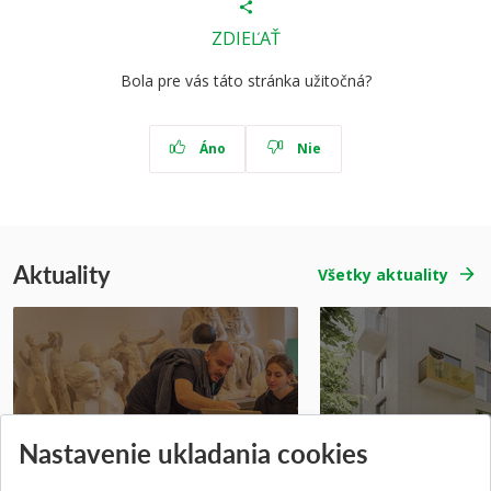
ZDIEĽAŤ
Bola pre vás táto stránka užitočná?
Áno
Nie
Aktuality
Všetky aktuality
Prípravné kurzy
Študentská súťa
Nastavenie ukladania cookies
Pridané 14.07.2026
Pridané 03.07.2026