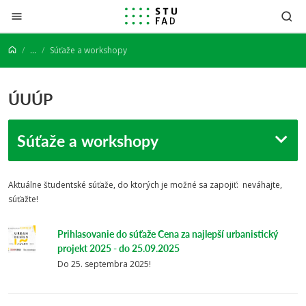
Prejsť na obsah
...
Súťaže a workshopy
ÚUÚP
Súťaže a workshopy
Aktuálne študentské súťaže, do ktorých je možné sa zapojiť: neváhajte,
súťažte!
Prihlasovanie do súťaže Cena za najlepší urbanistický
projekt 2025 - do 25.09.2025
Do 25. septembra 2025!