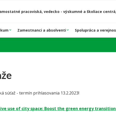
amostatné pracoviská, vedecko - výskumné a školiace centrá,
skum
Zamestnanci a absolventi
Spolupráca a verejnos
aže
á súťaž - termín prihlasovania 13.2.2023!
ve use of city space: Boost the green energy transition