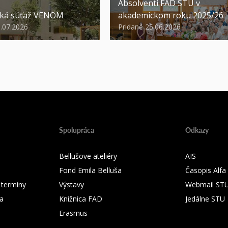
Absolventi FAD STU v
ská súťaž VENOM
akademickom roku 2025/26
3.07.2026
Pridané 25.06.2026
Spolupráca
Odkazy
Bellušove ateliéry
AIS
Fond Emila Belluša
Časopis Alfa
 termíny
Výstavy
Webmail ST
ka
Knižnica FAD
Jedálne STU
Erasmus