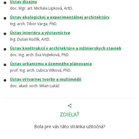
Ústav dizajnu
doc. Mgr. art. Michala Lipková, ArtD.
Ústav ekologickej a experimentálnej architektúry
Ing. arch. Tibor Varga, PhD.
Ústav interiéru a výstavníctva
Ing.
Dušan Kočlík,
ArtD.
Ústav konštrukcií v architektúre a inžinierskych stavieb
doc. Ing. arch. Eva Vojteková, PhD.
Ústav urbanizmu a územného plánovania
prof. Ing. arch. Ľubica Vitková, PhD.
Ústav výtvarnej tvorby a multimédií
doc. akad. soch. Milan Lukáč
ZDIEĽAŤ
Bola pre vás táto stránka užitočná?