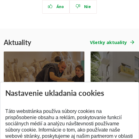
Áno
Nie
Aktuality
Všetky aktuality
Prípravné kurzy
Študentská súťa
Nastavenie ukladania cookies
Pridané 14.07.2026
Pridané 03.07.2026
Táto webstránka používa súbory cookies na
prispôsobenie obsahu a reklám, poskytovanie funkcií
sociálnych médií a analýzu návštevnosti používame
súbory cookie. Informácie o tom, ako používate naše
webové stránky, poskytujeme aj našim partnerom v oblasti