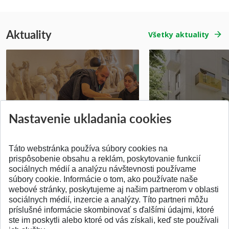
Aktuality
Všetky aktuality
Prípravné kurzy
Študentská súťa
Nastavenie ukladania cookies
Pridané 14.07.2026
Pridané 03.07.2026
Táto webstránka používa súbory cookies na
prispôsobenie obsahu a reklám, poskytovanie funkcií
sociálnych médií a analýzu návštevnosti používame
súbory cookie. Informácie o tom, ako používate naše
webové stránky, poskytujeme aj našim partnerom v oblasti
SPÄŤ NA VRCH
sociálnych médií, inzercie a analýzy. Títo partneri môžu
príslušné informácie skombinovať s ďalšími údajmi, ktoré
ste im poskytli alebo ktoré od vás získali, keď ste používali