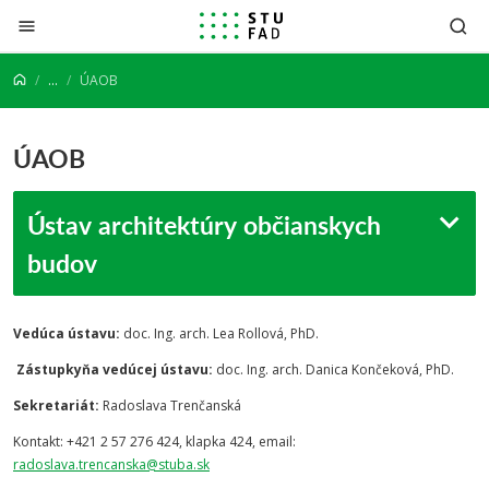
Prejsť na obsah
...
ÚAOB
ÚAOB
Ústav architektúry občianskych
budov
Vedúca ústavu:
doc. Ing. arch. Lea Rollová, PhD.
Zástupkyňa vedúcej ústavu:
doc. Ing. arch. Danica Končeková, PhD.
Sekretariát:
Radoslava Trenčanská
Kontakt: +421 2 57 276 424, klapka 424, email:
radoslava.trencanska@stuba.sk