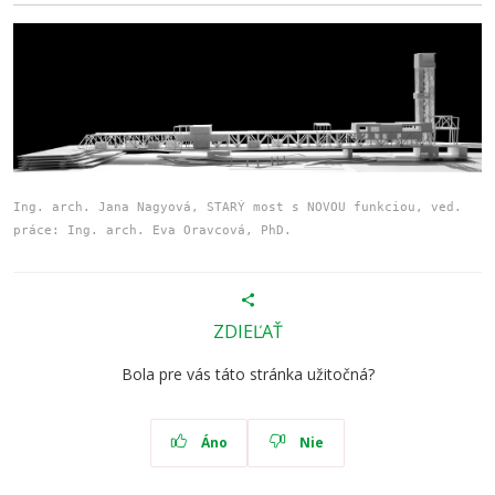
Ing. arch. Jana Nagyová, STARÝ most s NOVOU funkciou, ved.
práce: Ing. arch. Eva Oravcová, PhD.
ZDIEĽAŤ
Bola pre vás táto stránka užitočná?
Áno
Nie