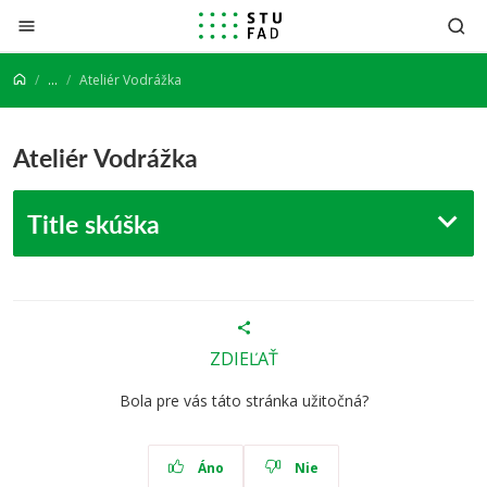
Prejsť na obsah
...
Ateliér Vodrážka
Ateliér Vodrážka
Title skúška
ZDIEĽAŤ
Bola pre vás táto stránka užitočná?
Áno
Nie