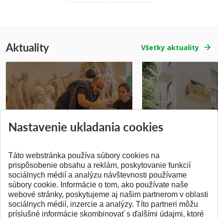
Aktuality
Všetky aktuality
Prípravné kurzy
Študentská súťa
Nastavenie ukladania cookies
Pridané 14.07.2026
Pridané 03.07.2026
Táto webstránka používa súbory cookies na
prispôsobenie obsahu a reklám, poskytovanie funkcií
sociálnych médií a analýzu návštevnosti používame
súbory cookie. Informácie o tom, ako používate naše
webové stránky, poskytujeme aj našim partnerom v oblasti
SPÄŤ NA VRCH
sociálnych médií, inzercie a analýzy. Títo partneri môžu
príslušné informácie skombinovať s ďalšími údajmi, ktoré