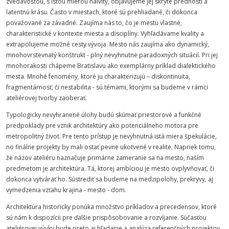
zvedavosťou, s istou mierou naivity, objavujeme jej skryté prednosti a
latentnú krásu. Často v miestach, ktoré sú prehliadané, či dokonca
považované za závadné. Zaujíma nás to, čo je mestu vlastné,
charakteristické v kontexte miesta a disciplíny. Vyhľadávame kvality a
extrapolujeme možné cesty vývoja. Mesto nás zaujíma ako dynamický,
mnohovrstevnatý konštrukt - plný nevyhnutne paradoxných situácií. Pri jej
mnohorakosti chápeme Bratislavu ako exemplárny príklad dialektického
mesta. Mnohé fenomény, ktoré ju charakterizujú – diskontinuita,
fragmentárnosť, či nestabilita - sú témami, ktorými sa budeme v rámci
ateliérovej tvorby zaoberať.
Typologicky nevyhranené úlohy budú skúmať priestorové a funkčné
predpoklady pre vznik architektúry ako potenciálneho motora pre
metropolitný život. Pre tento prístup je nevyhnutná istá miera špekulácie,
no finálne projekty by mali ostať pevne ukotvené v realite. Napriek tomu,
že názov ateliéru naznačuje primárne zameranie sa na mesto, naším
predmetom je architektúra. Tá, ktorej ambíciou je mesto ovplyvňovať, či
dokonca vytvárať ho. Sústrediť sa budeme na medzipolohy, prekryvy, aj
vymedzenia vzťahu krajina - mesto - dom.
Architektúra historicky ponúka množstvo príkladov a precedensov, ktoré
sú nám k dispozícii pre ďalšie prispôsobovanie a rozvíjanie. Súčasťou
ateliérovej výuky bude preto aj hľadanie a analýza referenčných projektov,