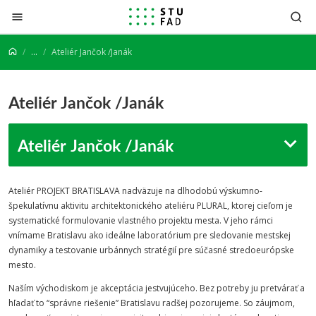
Prejsť na obsah
...
Ateliér Jančok /Janák
Ateliér Jančok /Janák
Ateliér Jančok /Janák
Ateliér PROJEKT BRATISLAVA nadväzuje na dlhodobú výskumno-
špekulatívnu aktivitu architektonického ateliéru PLURAL, ktorej cieľom je
systematické formulovanie vlastného projektu mesta. V jeho rámci
vnímame Bratislavu ako ideálne laboratórium pre sledovanie mestskej
dynamiky a testovanie urbánnych stratégií pre súčasné stredoeurópske
mesto.
Naším východiskom je akceptácia jestvujúceho. Bez potreby ju pretvárať a
hľadať to “správne riešenie” Bratislavu radšej pozorujeme. So záujmom,