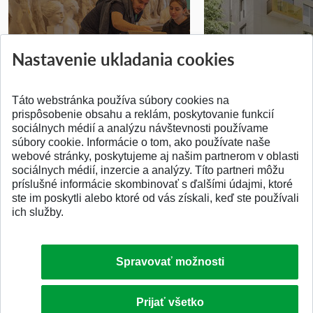
Prípravné kurzy
Študentská súťa
Nastavenie ukladania cookies
Pridané 14.07.2026
Pridané 03.07.2026
Táto webstránka používa súbory cookies na
prispôsobenie obsahu a reklám, poskytovanie funkcií
sociálnych médií a analýzu návštevnosti používame
súbory cookie. Informácie o tom, ako používate naše
webové stránky, poskytujeme aj našim partnerom v oblasti
SPÄŤ NA VRCH
sociálnych médií, inzercie a analýzy. Títo partneri môžu
príslušné informácie skombinovať s ďalšími údajmi, ktoré
ste im poskytli alebo ktoré od vás získali, keď ste používali
ich služby.
Spravovať možnosti
Prijať všetko