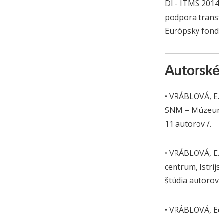
DI - ITMS 20
podpora transf
Európsky fond 
Autorské
• VRÁBLOVÁ, E.
SNM – Múzeum k
11 autorov /.
• VRÁBLOVÁ, E.
centrum, Istrij
štúdia autorov
• VRÁBLOVÁ, Ed