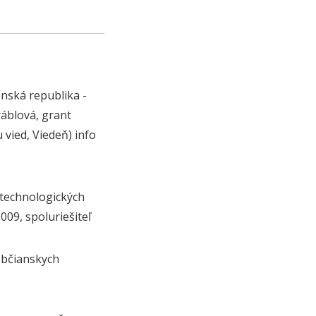
nská republika -
ráblová, grant
vied, Viedeň) info
 technologických
09, spoluriešiteľ
občianskych