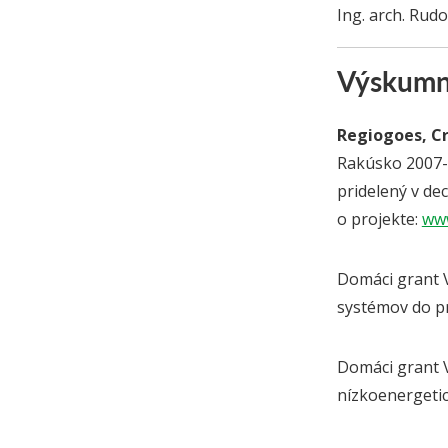
Ing. arch. Rud
Výskumná
Regiogoes, Cr
Rakúsko 2007-2
pridelený v de
o projekte:
www
Domáci grant V
systémov do pr
Domáci grant 
nízkoenergetic