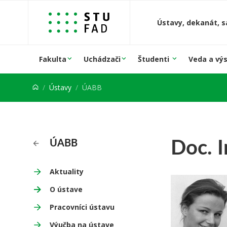
Prejsť na obsah
Ústavy, dekanát, s
Fakulta
Uchádzači
Študenti
Veda a vý
Ústavy
ÚABB
Doc. I
ÚABB
Aktuality
O ústave
Pracovníci ústavu
Výučba na ústave