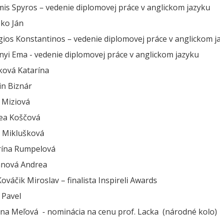
lmis Spyros – vedenie diplomovej práce v anglickom jazyku
ško Ján
gios Konstantinos – vedenie diplomovej práce v anglickom j
línyi Ema - vedenie diplomovej práce v anglickom jazyku
íková Katarína
in Biznár
a Miziová
rea Koščová
ia Miklušková
arína Rumpelová
ianová Andrea
 Kováčik Miroslav – finalista Inspireli Awards
 Pavel
iana Meľová - nominácia na cenu prof. Lacka (národné kolo)