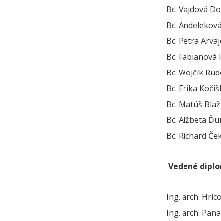
Bc. Vajdová Do
Bc. Andeleková
Bc. Petra Arva
Bc. Fabianová 
Bc. Wojčík Rud
Bc. Erika Koči
Bc. Matúš Blaž
Bc. Alžbeta Ďu
Bc. Richard Če
Vedené diplo
Ing. arch. Hri
Ing. arch. Pan