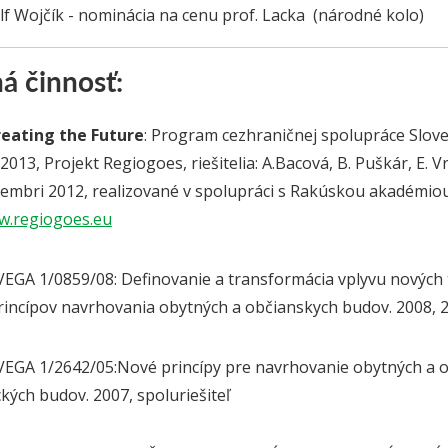
olf Wojčík - nominácia na cenu prof. Lacka (národné kolo)
 činnosť:
eating the Future
: Program cezhraničnej spolupráce Slove
013, Projekt Regiogoes, riešitelia: A.Bacová, B. Puškár, E. V
cembri 2012, realizované v spolupráci s Rakúskou akadémiou 
.regiogoes.eu
EGA 1/0859/08: Definovanie a transformácia vplyvu nových
incípov navrhovania obytných a občianskych budov. 2008, 20
VEGA 1/2642/05:Nové princípy pre navrhovanie obytných a 
kých budov. 2007, spoluriešiteľ