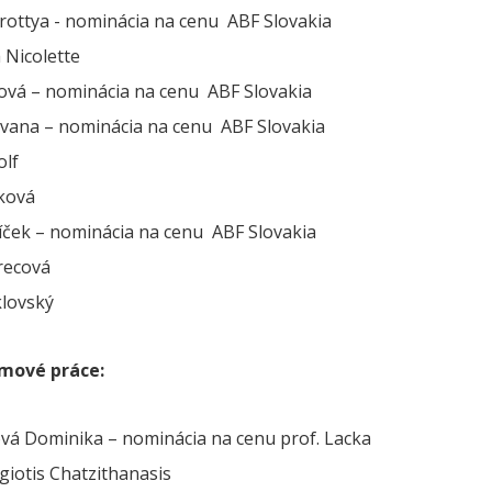
rottya - nominácia na cenu ABF Slovakia
 Nicolette
jová – nominácia na cenu ABF Slovakia
Ivana – nominácia na cenu ABF Slovakia
olf
šková
íček – nominácia na cenu ABF Slovakia
recová
klovský
mové práce:
cová Dominika – nominácia na cenu prof. Lacka
agiotis Chatzithanasis