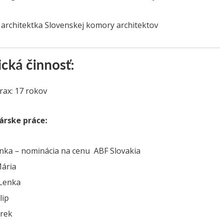
 architektka Slovenskej komory architektov
cká činnosť:
rax: 17 rokov
árske práce:
nka – nominácia na cenu ABF Slovakia
Mária
 Lenka
lip
arek