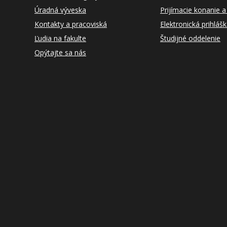
Úradná výveska
Prijímacie konanie a
Kontakty a pracoviská
Elektronická prihláš
Ľudia na fakulte
Študijné oddelenie
Opýtajte sa nás