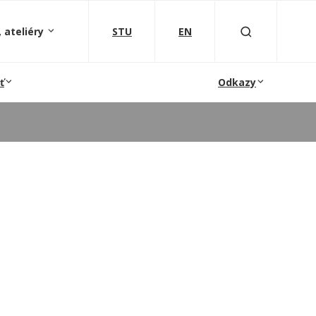
 ateliéry
STU
EN
ť
Odkazy