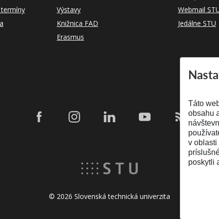
 termíny
Výstavy
Webmail ST
ka
Knižnica FAD
Jedálne STU
Erasmus
Nasta
Táto web
obsahu a
návštevn
používat
v oblasti
príslušn
poskytli 
© 2026 Slovenská technická univerzita