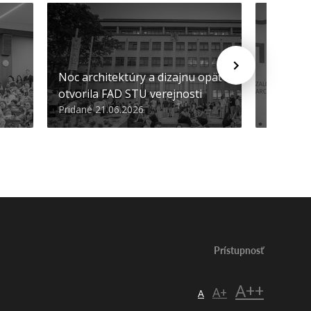
Noc architektúry a dizajnu opäť
Cenu de
otvorila FAD STU verejnosti
Nikoleta
Pridané 21.06.2026
Pridané 2
Prístupnosť
A++
A+
A