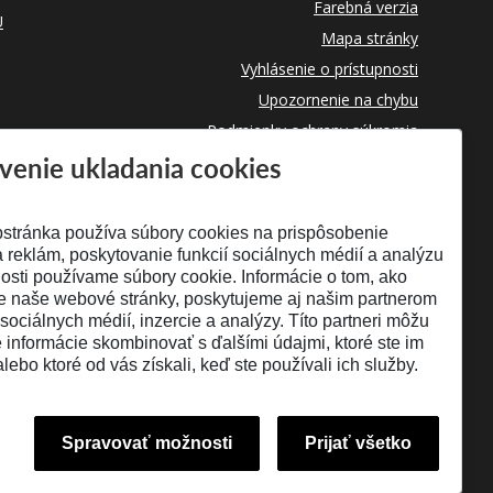
Farebná verzia
U
Mapa stránky
Vyhlásenie o prístupnosti
Upozornenie na chybu
Podmienky ochrany súkromia
venie ukladania cookies
Využívanie cookies
stránka používa súbory cookies na prispôsobenie
 reklám, poskytovanie funkcií sociálnych médií a analýzu
osti používame súbory cookie. Informácie o tom, ako
e naše webové stránky, poskytujeme aj našim partnerom
 sociálnych médií, inzercie a analýzy. Títo partneri môžu
é informácie skombinovať s ďalšími údajmi, ktoré ste im
alebo ktoré od vás získali, keď ste používali ich služby.
Spravovať možnosti
Prijať všetko