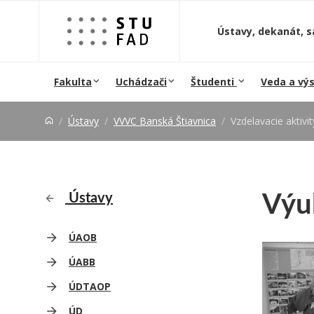
Prejsť na obsah
Ústavy, dekanát, s
Fakulta
Uchádzači
Študenti
Veda a vý
Ústavy
VVVC Banská Štiavnica
Vzdelavacie aktivit
Výu
Ústavy
ÚAOB
ÚABB
ÚDTAOP
ÚD