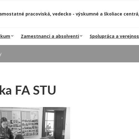
amostatné pracoviská, vedecko - výskumné a školiace centrá,
skum
Zamestnanci a absolventi
Spolupráca a verejnos
y
ka FA STU