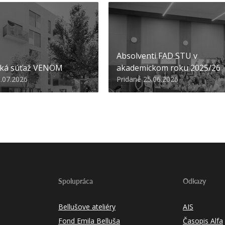
Absolventi FAD STU v
ská súťaž VENOM
akademickom roku 2025/26
3.07.2026
Pridané 25.06.2026
Spolupráca
Odkazy
Bellušove ateliéry
AIS
Fond Emila Belluša
Časopis Alfa