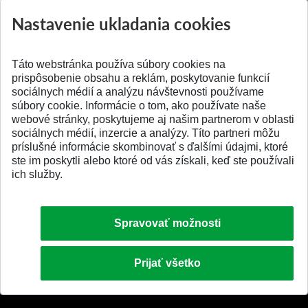
Prípravné kurzy
Študentská súťa
Nastavenie ukladania cookies
Pridané 14.07.2026
Pridané 03.07.2026
Táto webstránka používa súbory cookies na
prispôsobenie obsahu a reklám, poskytovanie funkcií
sociálnych médií a analýzu návštevnosti používame
súbory cookie. Informácie o tom, ako používate naše
webové stránky, poskytujeme aj našim partnerom v oblasti
SPÄŤ NA VRCH
sociálnych médií, inzercie a analýzy. Títo partneri môžu
príslušné informácie skombinovať s ďalšími údajmi, ktoré
ste im poskytli alebo ktoré od vás získali, keď ste používali
ich služby.
Spravovať možnosti
Prijať všetko
© 2026 Slovenská technická univerzita