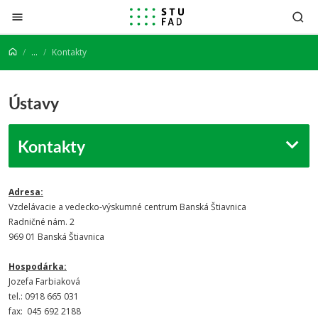
Prejsť na obsah
...
Kontakty
Ústavy
Kontakty
Adresa:
Vzdelávacie a vedecko-výskumné centrum Banská Štiavnica
Radničné nám. 2
969 01 Banská Štiavnica
Hospodárka:
Jozefa Farbiaková
tel.: 0918 665 031
fax: 045 692 2188