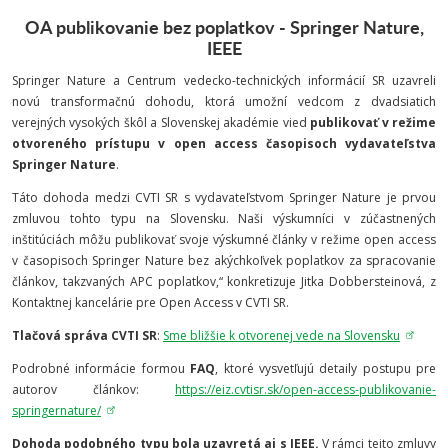
OA publikovanie bez poplatkov - Springer Nature,
IEEE
Springer Nature a Centrum vedecko-technických informácií SR uzavreli
novú transformačnú dohodu, ktorá umožní vedcom z dvadsiatich
verejných vysokých škôl a Slovenskej akadémie vied
publikovať v režime
otvoreného prístupu v open access časopisoch vydavateľstva
Springer Nature
.
Táto dohoda medzi CVTI SR s vydavateľstvom Springer Nature je prvou
zmluvou tohto typu na Slovensku. Naši výskumníci v zúčastnených
inštitúciách môžu publikovať svoje výskumné články v režime open access
v časopisoch Springer Nature bez akýchkoľvek poplatkov za spracovanie
článkov, takzvaných APC poplatkov,“ konkretizuje Jitka Dobbersteinová, z
Kontaktnej kancelárie pre Open Access v CVTI SR.
Tlačová správa CVTI SR
:
Sme bližšie k otvorenej vede na Slovensku
Podrobné informácie formou
FAQ
, ktoré vysvetľujú detaily postupu pre
autorov článkov:
https://eiz.cvtisr.sk/open-access-publikovanie-
springernature/
Dohoda podobného typu bola uzavretá aj s IEEE.
V rámci tejto zmluvy