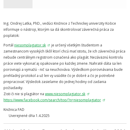
Ing. Ondrej Latka, PhD., vedúci Knižnice z Technickej univerzity Košice
informuje o nástroji, ktorým sa dá skontrolovať záverečná práca za
poplatok:
Portál
niesomplagiator.sk
je určený všetkým študentom a
zamestnancom vysokých škôl ktorí chcú mať istotu, že ich záverečná práca
nebude centrálnym registrom označená ako plagiát. Nezáväznú kontrolu
práce viete vykonať aj opakovane po každej zmene. Nahraté dáta sa len
porovnajú a vymažú - nič sa neuchováva. Výsledkom porovnávania bude
prehľadný protokol a už len vy usúdite čo je dobré a čo je potrebné
prepracovať. Výsledok zasielame do jednej hodiny od zadania
požiadavky.
Zisti či nie si plagiátor na
www.niesomplagiator.sk
https://www.facebook.com/
search/top/?q=niesomplagiator
Knižnica FAD
Uverejnené dňa 1.4
.2025