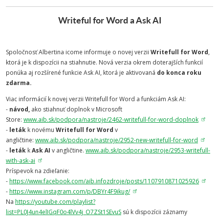
Writeful for Word a Ask AI
Spoločnosť Albertina icome informuje o novej verzii
Writefull for Word
,
ktorá je k dispozícii na stiahnutie. Nová verzia okrem doterajších funkcií
ponúka aj rozšírené funkcie Ask AI, ktorá je aktivovaná
do konca roku
zdarma.
Viac informácií k novej verzii Writefull for Word a funkciám Ask AI:
-
návod,
ako stiahnuť doplnok v Microsoft
Store:
www.aib.sk/podpora/nastroje/2462-writefull-for-word-doplnok
-
leták
k novému
Writefull for Word
v
angličtine:
www.aib.sk/podpora/nastroje/2952-new-writefull-for-word
-
leták
k
Ask AI
v angličtine.
www.aib.sk/podpora/nastroje/2953-writefull-
with-ask-ai
Príspevok na zdieľanie:
-
https://www.facebook.com/aib.infozdroje/posts/1107910871025926
-
https://www.instagram.com/p/DBYr4F9ikug/
Na
https://youtube.com/playlist?
list=PL0J4un4elIGqF0o4lVv4j_O7ZSt1SEvuS
sú k dispozícii záznamy