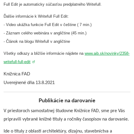
Full Edit je automaticky súčasťou predplatného Writefull.
Ďalšie informácie k Writefull Full Edit:
- Video ukážka funkcie Full Edit v češtine ( 7 min.)
- Záznam celého webinára v angličtine (45 min.)
- Článok na blogu Writefull v angličtine
Všetky odkazy a bližšie informácie nájdete na
www.aib.sk/novinky/2358-
writefull-full-edit
Knižnica FAD
Uverejnené dňa 13.8.2021
Publikácie na darovanie
V priestoroch samostatnej študovne Knižnice FAD, sme pre Vás
pripravili vybrané knižné tituly a ročníky časopisov na darovanie.
Ide o tituly z oblasti architektúry, dizajnu, stavebníctva a