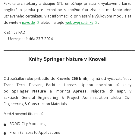
Fakulta architektúry a dizajnu STU umožňuje prístup k výukovému kurzu
anglického jazyka pre technikov s možnosťou získania medzinárodne
uznávaného certifikátu. Viac informácií o prihlásení a výukovom module sa
dozviete v
návode
alebo na tejto
webovej stránke
.
Knižnica FAD
Uverejnené dňa 23.7.2024
_______________________________________________________________________________________
Knihy Springer Nature v Knoveli
Od začiatku roku pribudlo do Knovelu
266 kníh,
najmä od vydavateľstiev
Trans Tech, Elsevier, Packt a Hanser. Úplnou novinkou sú knihy
od
Springer Nature
a imprintu
Apress.
Nájdete ich napr. v
sekciách General Engineering & Project Administration alebo Civil
Engineering & Construction Materials.
Medzi novými titulmi sú:
3D/4D City Modelling
From Sensors to Applications