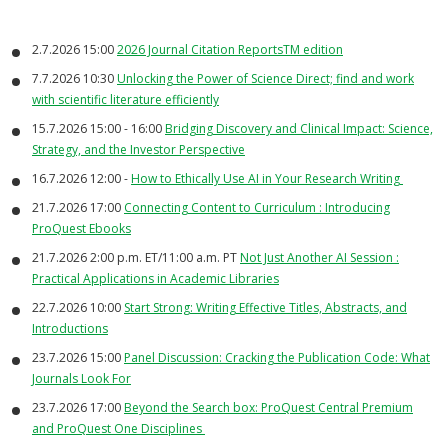
2.7.2026 15:00
2026 Journal Citation ReportsTM edition
7.7.2026 10:30
Unlocking the Power of Science Direct; find and work
with scientific literature efficiently
15.7.2026 15:00 - 16:00
Bridging Discovery and Clinical Impact: Science,
Strategy, and the Investor Perspective
16.7.2026 12:00 -
How to Ethically Use AI in Your Research Writing
21.7.2026 17:00
Connecting Content to Curriculum : Introducing
ProQuest Ebooks
21.7.2026 2:00 p.m. ET/11:00 a.m. PT
Not Just Another AI Session :
Practical Applications in Academic Libraries
22.7.2026 10:00
Start Strong: Writing Effective Titles, Abstracts, and
Introductions
23.7.2026 15:00
Panel Discussion: Cracking the Publication Code: What
Journals Look For
23.7.2026 17:00
Beyond the Search box: ProQuest Central Premium
and ProQuest One Disciplines