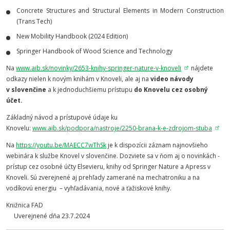
Concrete Structures and Structural Elements in Modern Construction
(Trans Tech)
New Mobility Handbook (2024 Edition)
Springer Handbook of Wood Science and Technology
Na
www.aib.sk/novinky/2653-knihy-springer-nature-v-knoveli
nájdete
odkazy nielen k novým knihám v Knoveli, ale aj na
video návody
v slovenčine
a k jednoduchšiemu prístupu
do Knovelu cez osobný
účet.
Základný návod a prístupové údaje ku
Knovelu:
www.aib.sk/podpora/nastroje/2250-brana-k-e-zdrojom-stuba
Na
https://youtu.be/MAECC7wThSk
je k dispozícii záznam najnovšieho
webinára k službe Knovel v slovenčine. Dozviete sa v ňom aj o novinkách -
prístup cez osobné účty Elsevieru, knihy od Springer Nature a Apress v
Knoveli. Sú zverejnené aj prehľady zamerané na mechatroniku a na
vodíkovú energiu – vyhľadávania, nové a ťažiskové knihy.
Knižnica FAD
Uverejnené dňa 23.7.2024