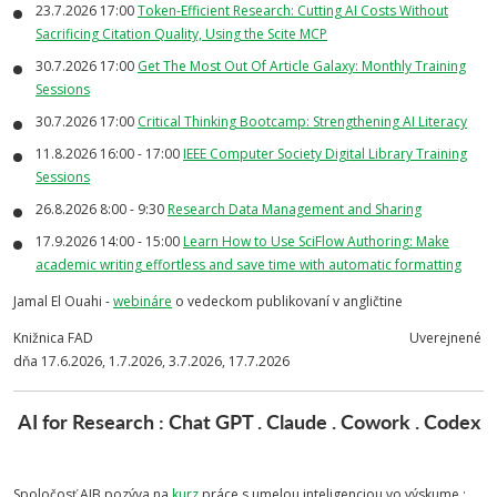
23.7.2026 17:00
Token-Efficient Research: Cutting AI Costs Without
Sacrificing Citation Quality, Using the Scite MCP
30.7.2026 17:00
Get The Most Out Of Article Galaxy: Monthly Training
Sessions
30.7.2026 17:00
Critical Thinking Bootcamp: Strengthening AI Literacy
11.8.2026 16:00 - 17:00
IEEE Computer Society Digital Library Training
Sessions
26.8.2026 8:00 - 9:30
Research Data Management and Sharing
17.9.2026 14:00 - 15:00
Learn How to Use SciFlow Authoring: Make
academic writing effortless and save time with automatic formatting
Jamal El Ouahi -
webináre
o vedeckom publikovaní v angličtine
Knižnica FAD Uverejnené
dňa 17.6.2026, 1.7.2026, 3.7.2026, 17.7.2026
AI for Research : Chat GPT . Claude . Cowork . Codex
Spoločosť AIB pozýva na
kurz
práce s umelou inteligenciou vo výskume :