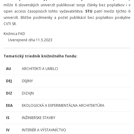
môže 6 slovenských univerzít publikovať svoje články bez poplatkov i v
open access časopisoch tohto vydavateľstva.
STU
patrí medzi týchto 6
univerzít. Bližšie podmienky a počet publikácií bez poplatkov poskytne
CVTI SR.
Knižnica FAD
Uverejnené dňa 11.5.2023
Tematický triednik knižničného fondu:
AU
ARCHITEKTI A UMELCI
DEJ
DEJINY
DIZ
DIZAJN
EEA
EKOLOGICKÁ A EXPERIMENTÁLNA ARCHITEKTÚRA
IS
INŽINIERSKE STAVBY
IV
INTERIÉR A VÝSTAVNÍCTVO