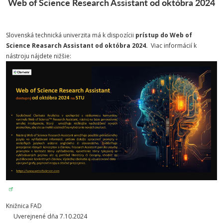
Web of Science Research Assistant od októbra 2024
Slovenská technická univerzita má k dispozícii
prístup do Web of
Science Reasarch Assistant od októbra 2024.
Viac informácií k
nástroju nájdete nižšie:
Knižnica FAD
Uverejnené dňa 7.10.2024