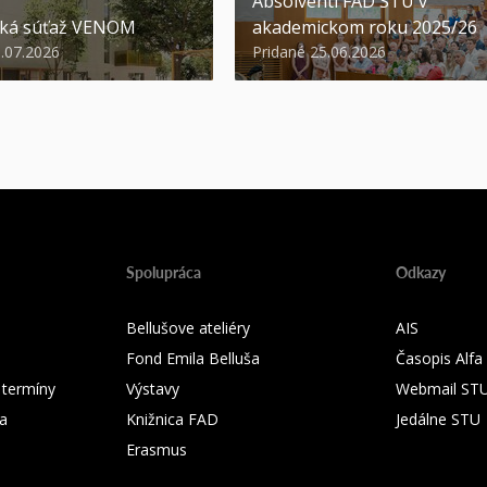
Absolventi FAD STU v
ská súťaž VENOM
akademickom roku 2025/26
3.07.2026
Pridané 25.06.2026
Spolupráca
Odkazy
Bellušove ateliéry
AIS
Fond Emila Belluša
Časopis Alfa
 termíny
Výstavy
Webmail ST
ka
Knižnica FAD
Jedálne STU
Erasmus