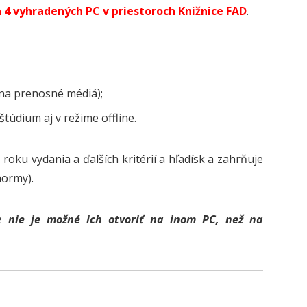
a
4
vyhradených PC v priestoroch Knižnice FAD
.
 na prenosné médiá);
štúdium aj v režime offline.
oku vydania a ďalších kritérií a hľadísk a zahrňuje
normy).
že
nie je možné ich otvoriť na inom PC, než na