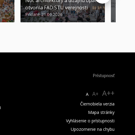
Noc architektúry a dizajnu opäť
Cenu de
otvorila FAD STU verejnosti
Nikoleta
Pridané 21.06.2026
Pridané 2
Prístupnosť
A++
A+
A
Čiernobiela verzia
U
Mapa stránky
Vyhlásenie o prístupnosti
Upozornenie na chybu