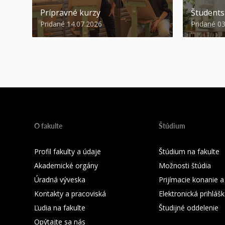
Prípravné kurzy
Študent
Pridané 14.07.2026
Pridané 0
O fakulte
Štúdium
Profil fakulty a údaje
Štúdium na fakulte
Akademické orgány
Možnosti štúdia
Úradná výveska
Prijímacie konanie a
Kontakty a pracoviská
Elektronická prihláš
Ľudia na fakulte
Študijné oddelenie
Opýtajte sa nás