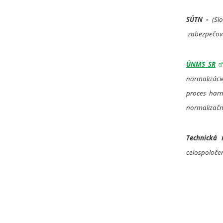
SÚTN
-
(Slo
zabezpečova
ÚNMS SR
normalizácie
proces har
normalizačný
Technická
n
celospoloče