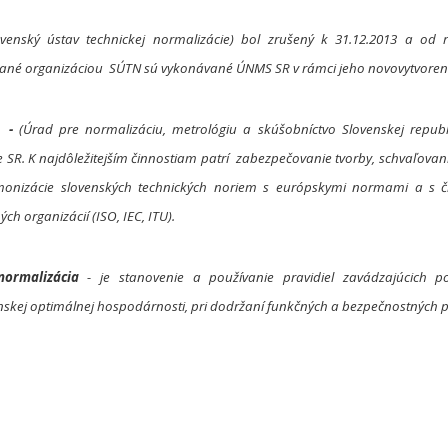
venský ústav technickej normalizácie) bol zrušený k 31.12.2013 a od r
né organizáciou SÚTN sú vykonávané ÚNMS SR v rámci jeho novovytvore
-
(Úrad pre normalizáciu, metrológiu a skúšobníctvo Slovenskej republ
 SR. K najdôležitejším činnostiam patrí zabezpečovanie tvorby, schvaľovani
monizácie slovenských technických noriem s európskymi normami a s č
ch organizácií (ISO, IEC, ITU).
ormalizácia
- je stanovenie a používanie pravidiel zavádzajúcich p
nskej optimálnej hospodárnosti, pri dodržaní funkčných a bezpečnostných p