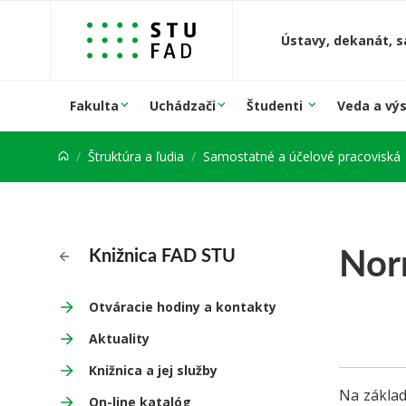
Prejsť na obsah
Ústavy, dekanát, s
Fakulta
Uchádzači
Študenti
Veda a vý
Štruktúra a ľudia
Samostatné a účelové pracoviská
Nor
Knižnica FAD STU
Otváracie hodiny a kontakty
Aktuality
Knižnica a jej služby
Na základ
On-line katalóg