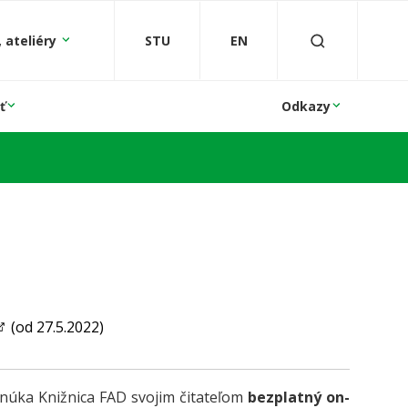
 ateliéry
STU
EN
ť
Odkazy
(od 27.5.2022)
onúka Knižnica FAD svojim čitateľom
bezplatný on-