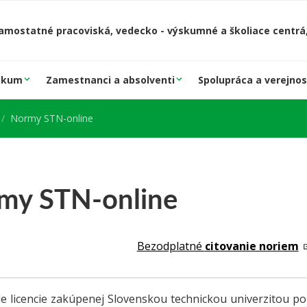
amostatné pracoviská, vedecko - výskumné a školiace centrá,
skum
Zamestnanci a absolventi
Spolupráca a verejnos
Normy STN-online
my STN-online
Bezodplatné
citovanie noriem
e licencie zakúpenej Slovenskou technickou univerzitou p