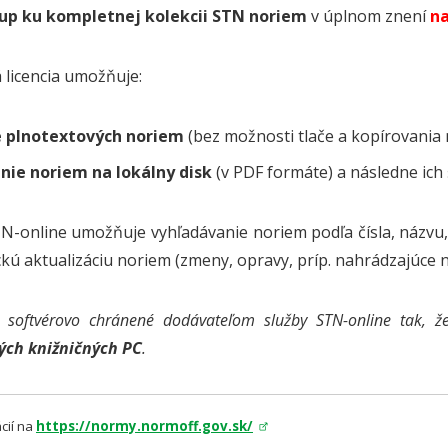
stup ku kompletnej kolekcii STN noriem
v úplnom znení
n
licencia umožňuje:
e plnotextových noriem
(bez možnosti tlače a kopírovania
anie noriem
na lokálny disk
(v PDF formáte) a následne ich 
N-online umožňuje vyhľadávanie noriem podľa čísla, názvu, r
kú aktualizáciu noriem (zmeny, opravy, príp. nahrádzajúce 
 softvérovo chránené dodávateľom služby STN-online tak, 
ých knižničných PC
.
cií na
https://normy.normoff.gov.sk/