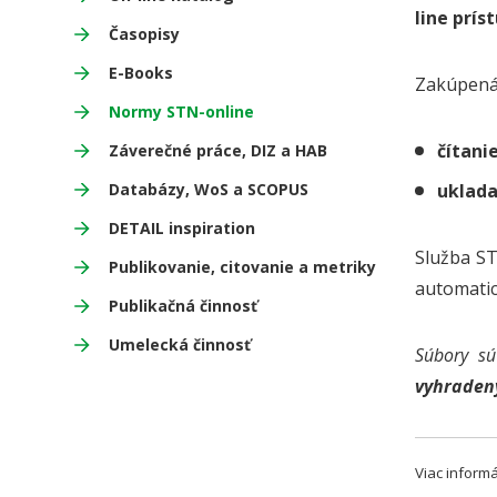
line prí
Časopisy
E-Books
Zakúpená 
Normy STN-online
čítani
Záverečné práce, DIZ a HAB
Databázy, WoS a SCOPUS
uklad
DETAIL inspiration
Služba ST
Publikovanie, citovanie a metriky
automatic
Publikačná činnosť
Umelecká činnosť
Súbory sú
vyhraden
Viac informá