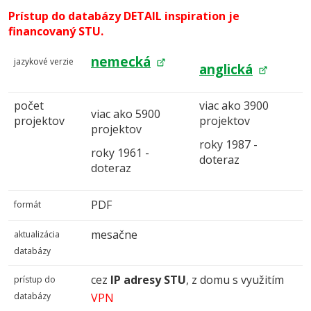
Prístup do databázy DETAIL inspiration je
financovaný STU.
nemecká
jazykové verzie
anglická
počet
viac ako 3900
viac ako 5900
projektov
projektov
projektov
roky 1987 -
roky 1961 -
doteraz
doteraz
PDF
formát
mesačne
aktualizácia
databázy
cez
IP adresy STU
, z domu s využitím
prístup do
databázy
VPN