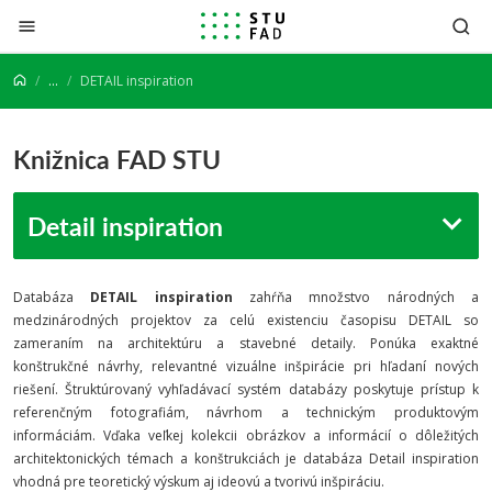
Prejsť na obsah
...
DETAIL inspiration
Knižnica FAD STU
Detail inspiration
Databáza
DETAIL inspiration
zahŕňa množstvo národných a
medzinárodných projektov za celú existenciu časopisu DETAIL so
zameraním na architektúru a stavebné detaily. Ponúka exaktné
konštrukčné návrhy, relevantné vizuálne inšpirácie pri hľadaní nových
riešení. Štruktúrovaný vyhľadávací systém databázy poskytuje prístup k
referenčným fotografiám, návrhom a technickým produktovým
informáciám. Vďaka veľkej kolekcii obrázkov a informácií o dôležitých
architektonických témach a konštrukciách je databáza Detail inspiration
vhodná pre teoretický výskum aj ideovú a tvorivú inšpiráciu.