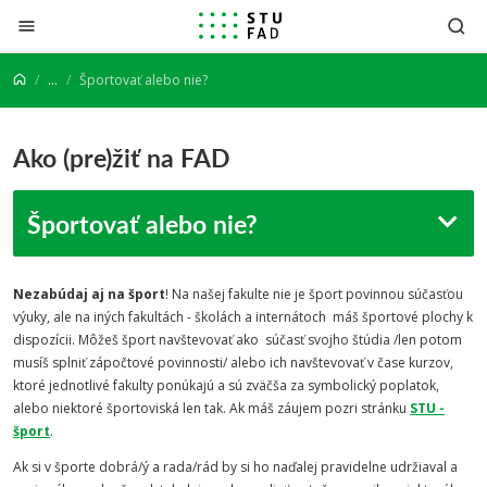
Prejsť na obsah
...
Športovať alebo nie?
Ako (pre)žiť na FAD
Športovať alebo nie?
Nezabúdaj aj na šport
! Na našej fakulte nie je šport povinnou súčasťou
výuky, ale na iných fakultách - školách a internátoch máš športové plochy k
dispozícii. Môžeš šport navštevovať ako súčasť svojho štúdia /len potom
musíš splniť zápočtové povinnosti/ alebo ich navštevovať v čase kurzov,
ktoré jednotlivé fakulty ponúkajú a sú zväčša za symbolický poplatok,
alebo niektoré športoviská len tak. Ak máš záujem pozri stránku
STU -
šport
.
Ak si v športe dobrá/ý a rada/rád by si ho naďalej pravidelne udržiaval a