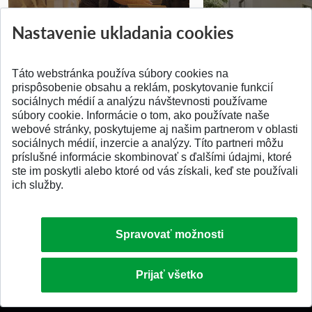
Prípravné kurzy
Študentská súťa
Nastavenie ukladania cookies
Pridané 14.07.2026
Pridané 03.07.2026
Táto webstránka používa súbory cookies na
prispôsobenie obsahu a reklám, poskytovanie funkcií
sociálnych médií a analýzu návštevnosti používame
súbory cookie. Informácie o tom, ako používate naše
webové stránky, poskytujeme aj našim partnerom v oblasti
SPÄŤ NA VRCH
sociálnych médií, inzercie a analýzy. Títo partneri môžu
príslušné informácie skombinovať s ďalšími údajmi, ktoré
ste im poskytli alebo ktoré od vás získali, keď ste používali
ich služby.
Spravovať možnosti
Prijať všetko
© 2026 Slovenská technická univerzita