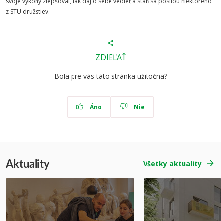
svoje výkony zlepšoval, tak daj o sebe vedieť a staň sa posilou niektorého
z STU družstiev.
ZDIEĽAŤ
Bola pre vás táto stránka užitočná?
Áno
Nie
Aktuality
Všetky aktuality