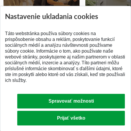
Prípravné kurzy
Študentská súťa
Nastavenie ukladania cookies
Pridané 14.07.2026
Pridané 03.07.2026
Táto webstránka používa súbory cookies na
prispôsobenie obsahu a reklám, poskytovanie funkcií
sociálnych médií a analýzu návštevnosti používame
súbory cookie. Informácie o tom, ako používate naše
webové stránky, poskytujeme aj našim partnerom v oblasti
SPÄŤ NA VRCH
sociálnych médií, inzercie a analýzy. Títo partneri môžu
príslušné informácie skombinovať s ďalšími údajmi, ktoré
ste im poskytli alebo ktoré od vás získali, keď ste používali
ich služby.
Spravovať možnosti
Prijať všetko
© 2026 Slovenská technická univerzita