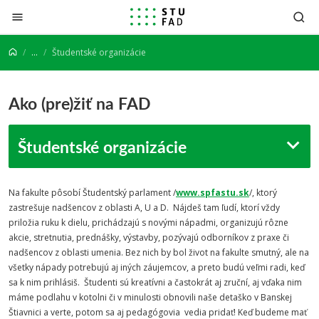
Prejsť na obsah
...
Študentské organizácie
Ako (pre)žiť na FAD
Študentské organizácie
Na fakulte pôsobí Študentský parlament /
www.spfastu.sk
/, ktorý
zastrešuje nadšencov z oblasti A, U a D. Nájdeš tam ľudí, ktorí vždy
priložia ruku k dielu, prichádzajú s novými nápadmi, organizujú rôzne
akcie, stretnutia, prednášky, výstavby, pozývajú odborníkov z praxe či
nadšencov z oblasti umenia. Bez nich by bol život na fakulte smutný, ale na
všetky nápady potrebujú aj iných záujemcov, a preto budú veľmi radi, keď
sa k nim prihlásiš. Študenti sú kreatívni a častokrát aj zruční, aj vďaka nim
máme podlahu v kotolni či v minulosti obnovili naše detaško v Banskej
Štiavnici a verte, potom sa aj pedagógovia vedia pridať! Keď budeme mať