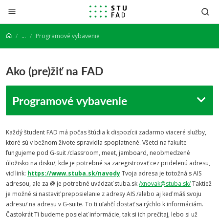
Prejsť na obsah
...
Programové vybavenie
Ako (pre)žiť na FAD
Programové vybavenie
Každý študent FAD má počas štúdia k dispozícii zadarmo viaceré služby,
ktoré sú v bežnom živote spravidla spoplatnené. Všetci na fakulte
fungujeme pod G-suit /classroom, meet, jamboard, neobmedzené
úložisko na disku/, kde je potrebné sa zaregistrovať cez pridelenú adresu,
viď link:
https://www.stuba.sk/navody
Tvoja adresa je totožná s AIS
adresou, ale za @ je potrebné uvádzať stuba.sk
/xnovak@stuba.sk/
Taktiež
je možné si nastaviť preposielanie z adresy AIS /alebo aj keď máš svoju
adresu/ na adresu v G-suite. To ti uľahčí dostať sa rýchlo k informáciám.
Častokrát Ti budeme posielať informácie, tak si ich prečítaj, lebo si už