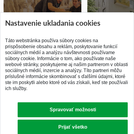
Prípravné kurzy
Študentská súťa
Nastavenie ukladania cookies
Pridané 14.07.2026
Pridané 03.07.2026
Táto webstránka používa súbory cookies na
prispôsobenie obsahu a reklám, poskytovanie funkcií
sociálnych médií a analýzu návštevnosti používame
súbory cookie. Informácie o tom, ako používate naše
webové stránky, poskytujeme aj našim partnerom v oblasti
SPÄŤ NA VRCH
sociálnych médií, inzercie a analýzy. Títo partneri môžu
príslušné informácie skombinovať s ďalšími údajmi, ktoré
ste im poskytli alebo ktoré od vás získali, keď ste používali
ich služby.
Spravovať možnosti
Prijať všetko