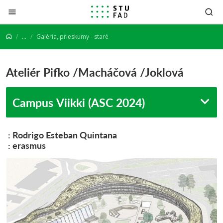
Prejsť na obsah
...
Galéria, prieskumy - staré
Ateliér Pifko /Macháčová /Joklová
Campus Viikki (ASC 2024)
: Rodrigo Esteban Quintana
: erasmus