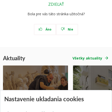
ZDIEĽAŤ
Bola pre vás táto stránka užitočná?
Áno
Nie
Aktuality
Všetky aktuality
Prípravné kurzy
Študentská súťa
Nastavenie ukladania cookies
Pridané 14.07.2026
Pridané 03.07.2026