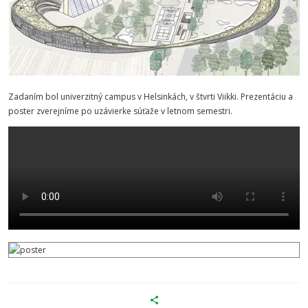
Zadaním bol univerzitný campus v Helsinkách, v štvrti Viikki. Prezentáciu a
poster zverejníme po uzávierke súťaže v letnom semestri.