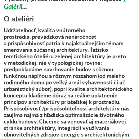
G
alérii
...
O ateliéri
Udržateľnosť, kvalita vnútorného
prostredia, prevádzková nenáročnosť
a prispôsobivosť patria k najaktuálnejším témam
smerovania súčasnej architektúry. Ťažisko
temtického Ateliéru zelenej architektúry je preto
v metodickej, nie v typologickej rovine:
predpokladáme navrhovanie budov s rôznou
funkčnou náplňou a rôznym rozsahom (od malého
rodinného domu po veľký areál vybavenosti či až
urbanistický súbor), popri kvalite architektonického
konceptu kladieme dôraz na reálne uplatnenie
princípov architektúry priateľskej k prostrediu.
Prispôsobivosť /prispôsobiteľnosť architektúry nás
zaujíma najmä z hľadiska optimalizácie životného
cyklu budovy. Chceme sa venovať aj materiálovej
stránke architektúry, integrácii využívania
obnoviteľných zdrojov energie s architektonickým