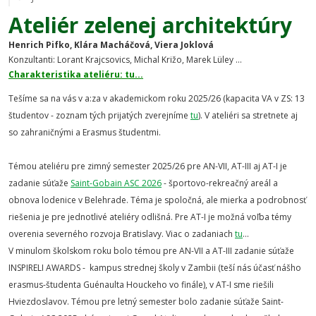
Ateliér zelenej architektúry
Henrich Pifko, Klára Macháčová, Viera Joklová
Konzultanti: Lorant Krajcsovics, Michal Križo, Marek Lüley ...
Charakteristika ateliéru: tu...
Tešíme sa na vás v a:za v akademickom roku 2025/26 (kapacita VA v ZS: 13
študentov - zoznam tých prijatých zverejníme
tu
). V ateliéri sa stretnete aj
so zahraničnými a Erasmus študentmi.
Témou ateliéru pre zimný semester 2025/26 pre AN-VII, AT-III aj AT-I je
zadanie súťaže
Saint-Gobain ASC 2026
- športovo-rekreačný areál a
obnova lodenice v Belehrade. Téma je spoločná, ale mierka a podrobnosť
riešenia je pre jednotlivé ateliéry odlišná.
Pre
AT-I je možná voľba témy
overenia severného rozvoja Bratislavy. Viac o zadaniach
tu
...
V minulom školskom roku bolo témou pre AN-VII a AT-III zadanie súťaže
INSPIRELI AWARDS - kampus strednej školy v Zambii (teší nás účasť nášho
erasmus-študenta
Guénaulta Houckeho
vo finále), v AT-I sme riešili
Hviezdoslavov. Témou pre letný semester bolo zadanie súťaže Saint-