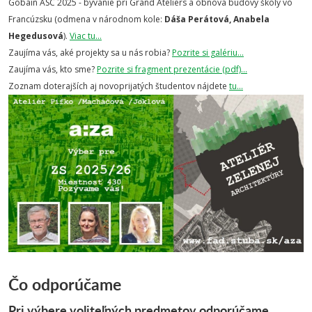
Gobain ASC 2025 - bývanie pri Grand Ateliers a obnova budovy školy vo
Francúzsku (odmena v národnom kole:
Dáša Perátová, Anabela
Hegedusová
).
Viac tu...
Zaujíma vás, aké projekty sa u nás robia?
Pozrite si galériu...
Zaujíma vás, kto sme?
Pozrite si fragment prezentácie (pdf)...
Zoznam doterajších aj novoprijatých študentov nájdete
tu...
Čo odporúčame
Pri výbere voliteľných predmetov odporúčame