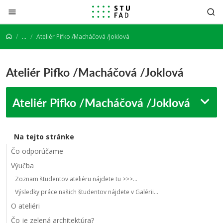
Prejsť na obsah
...
Ateliér Pifko /Macháčová /Joklová
Ateliér Pifko /Macháčová /Joklová
Ateliér Pifko /Macháčová /Joklová
Na tejto stránke
Čo odporúčame
Výučba
Zoznam študentov ateliéru nájdete tu >>>...
Výsledky práce našich študentov nájdete v Galérii...
O ateliéri
Čo je zelená architektúra?