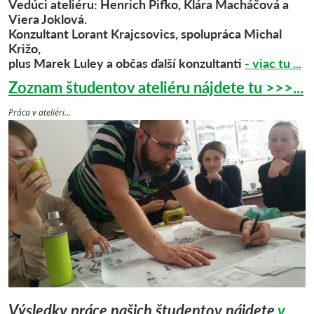
Vedúci ateliéru:
Henrich Pifko
,
Klára Macháčová
a
Viera Joklová.
Konzultant Lorant Krajcsovic
s, spolupráca
Michal
Križo,
plus Marek Luley a občas ďalší konzultanti
- viac tu ...
Zoznam študentov ateliéru nájdete tu >>>...
Práca v ateliéri...
Výsledky práce našich študentov nájdete
v