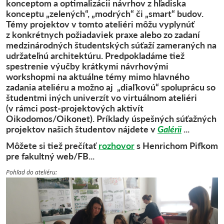
konceptom a optimalizácii návrhov z hľadiska
konceptu „zelených“, „modrých“ či „smart“ budov.
Témy projektov v tomto ateliéri môžu vyplynúť
z konkrétnych požiadaviek praxe alebo zo zadaní
medzinárodných študentských súťaží zameraných na
udržateľnú architektúru. Predpokladáme tiež
spestrenie výučby krátkymi návrhovými
workshopmi na aktuálne témy mimo hlavného
zadania ateliéru a možno aj „diaľkovú“ spoluprácu so
študentmi iných univerzít vo virtuálnom ateliéri
(v rámci post-projektových aktivít
Oikodomos/Oikonet). Príklady úspešných súťažných
projektov našich študentov nájdete v
Galérii
...
Môžete si tiež prečítať
rozhovor
s Henrichom Pifkom
pre fakultný web/FB...
Pohľad do ateliéru: