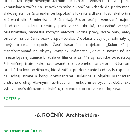
prechádza celým riešeným územím – nefunkčnej železnice. Hlavná pešia
komunikácia začína na Trnavskom mýte a končí pri vchode do podzemnej
vlakovej stanice (s presklenou kupolou) v lokalite sídliska Hostinského (na
križovaní ulíc Pionierska a Račianska). Pozornosť je venovaná najmä
chodcom a zeleni. Lineárny park zahŕňa ihriská, rekreačné verejné
priestranstvá, námestia rôznych veľkostí, vodné prvky, skate park, veľký
priestor na venčenie psov a športoviská. V oblasti dizajnu je zahrnutý aj
nový projekt Istropolis. Časť kasární s objektom „Kukurice“ je
transformovaná na obytný komplex. Námestie „Vlak“ je navrhnuté na
mieste bývalej stanice Bratislava filiálka a zahŕňa symbolické pozostatky
železničnej trate zakomponované do zeleného priestoru. Návrhom
prechádza kompozičná os, ktorá začína pri dominante budovy Istropolisu
na jednej strane a končí dominantami Kukurice a objektu Manhattan
a strane druhej. Hlavnými navrhovanými funkciami sú bývanie, občianska
vybavenosť s dôrazom na kultúru, rekreácia a prirodzene aj doprava.
POSTER
-6. ROČNÍK_Architektúra-
Bc. DENIS BARIČÁK