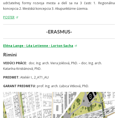
udržateľnej formy rozvoja mesta a delí sa na 3 časti: 1. Regionálna
koncepcia 2. Mestská koncepcia 3. Akupunktúrne územia.
POSTER
-ERASMUS-
Eléna Lange - Léa Letienne - Lorton Sacha
Rimini
VEDÚCI PRÁCE:
doc. Ing. arch. Viera Joklová, PhD. – doc. Ing. arch.
Katarína Kristiánová, PhD.
PREDMET:
Ateliér I., 2_AT1_AU
GARANT PREDMETU:
prof. Ing. arch. Ľubica Vitková, PhD.