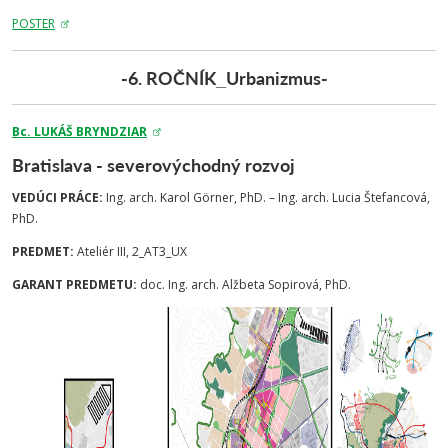
POSTER
-6. ROČNÍK_Urbanizmus-
Bc. LUKÁŠ BRYNDZIAR
Bratislava - severovýchodný rozvoj
VEDÚCI PRÁCE:
Ing. arch. Karol Görner, PhD. – Ing. arch. Lucia Štefancová,
PhD.
PREDMET:
Ateliér III, 2_AT3_UX
GARANT PREDMETU:
doc. Ing. arch. Alžbeta Sopirová, PhD.