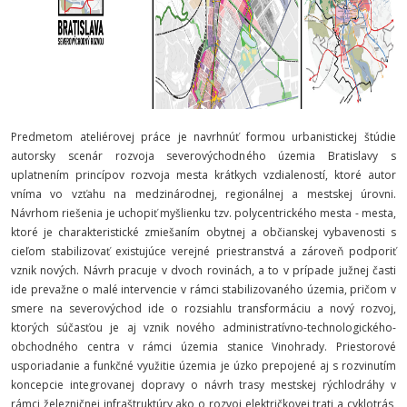
Predmetom ateliérovej práce je navrhnúť formou urbanistickej štúdie
autorsky scenár rozvoja severovýchodného územia Bratislavy s
uplatnením princípov rozvoja mesta krátkych vzdialeností, ktoré autor
vníma vo vzťahu na medzinárodnej, regionálnej a mestskej úrovni.
Návrhom riešenia je uchopiť myšlienku tzv. polycentrického mesta - mesta,
ktoré je charakteristické zmiešaním obytnej a občianskej vybavenosti s
cieľom stabilizovať existujúce verejné priestranstvá a zároveň podporiť
vznik nových. Návrh pracuje v dvoch rovinách, a to v prípade južnej časti
ide prevažne o malé intervencie v rámci stabilizovaného územia, pričom v
smere na severovýchod ide o rozsiahlu transformáciu a nový rozvoj,
ktorých súčasťou je aj vznik nového administratívno-technologického-
obchodného centra v rámci územia stanice Vinohrady. Priestorové
usporiadanie a funkčné využitie územia je úzko prepojené aj s rozvinutím
koncepcie integrovanej dopravy o návrh trasy mestskej rýchlodráhy v
rámci železničnej infraštruktúry ako o rozvoj električkovej trati a cyklotrás,