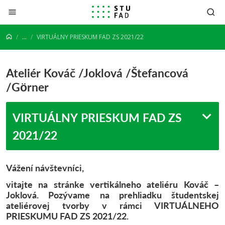
Prejsť na obsah
...
VIRTUÁLNY PRIESKUM FAD ZS 2021/22
Ateliér Kováč /Joklová /Štefancová
/Görner
VIRTUÁLNY PRIESKUM FAD ZS
2021/22
Vážení návštevníci,
vitajte na stránke vertikálneho ateliéru Kováč –
Joklová. Pozývame na prehliadku študentskej
ateliérovej tvorby v rámci VIRTUÁLNEHO
PRIESKUMU FAD ZS 2021/22.