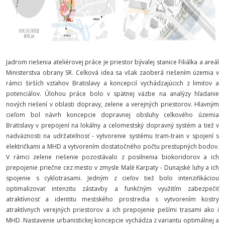
Jadrom riešenia ateliérovej práce je priestor bývalej stanice Filiálka a areál
Ministerstva obrany SR. Celková idea sa však zaoberá riešením územia v
rámci širších vzťahov Bratislavy a koncepcií vychádzajúcich z limitov a
potenciálov. Úlohou práce bolo v spätnej väzbe na analýzy hľadanie
nových riešení v oblasti dopravy, zelene a verejných priestorov. Hlavným
cieľom bol návrh koncepcie dopravnej obsluhy celkového územia
Bratislavy v prepojení na lokálny a celomestský dopravný systém a tiež v
nadväznosti na udržateľnosť - vytvorenie systému tram-train v spojení s
električkami a MHD a vytvorením dostatočného počtu prestupných bodov.
V rámci zelene riešenie pozostávalo z posilnenia biokoridorov a ich
prepojenie priečne cez mesto v zmysle Malé Karpaty - Dunajské luhy a ich
spojenie s cyklotrasami. Jedným z cieľov tiež bolo intenzifikáciou
optimalizovať intenzitu zástavby a funkčným využitím zabezpečiť
atraktívnosť a identitu mestského prostredia s vytvorením kostry
atraktívnych verejných priestorov a ich prepojenie pešími trasami ako i
MHD. Nastavenie urbanistickej koncepcie vychádza z variantu optimálnej a