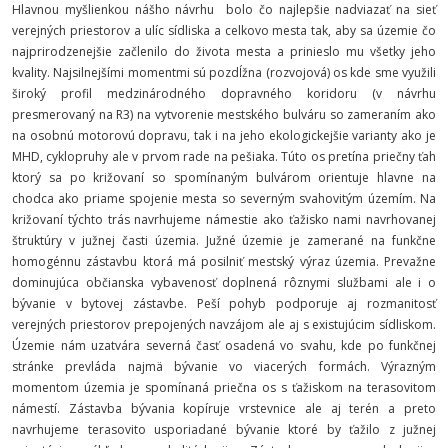
Hlavnou myšlienkou nášho návrhu bolo čo najlepšie nadviazať na sieť
verejných priestorov a ulíc sídliska a celkovo mesta tak, aby sa územie čo
najprirodzenejšie začlenilo do života mesta a prinieslo mu všetky jeho
kvality. Najsilnejšími momentmi sú pozdĺžna (rozvojová) os kde sme využili
široký profil medzinárodného dopravného koridoru (v návrhu
presmerovaný na R3) na vytvorenie mestského bulváru so zameraním ako
na osobnú motorovú dopravu, tak i na jeho ekologickejšie varianty ako je
MHD, cyklopruhy ale v prvom rade na pešiaka. Túto os pretína priečny ťah
ktorý sa po križovaní so spomínaným bulvárom orientuje hlavne na
chodca ako priame spojenie mesta so severným svahovitým územím. Na
križovaní týchto trás navrhujeme námestie ako ťažisko nami navrhovanej
štruktúry v južnej časti územia. Južné územie je zamerané na funkčne
homogénnu zástavbu ktorá má posilniť mestský výraz územia. Prevažne
dominujúca občianska vybavenosť doplnená rôznymi službami ale i o
bývanie v bytovej zástavbe. Peší pohyb podporuje aj rozmanitosť
verejných priestorov prepojených navzájom ale aj s existujúcim sídliskom.
Územie nám uzatvára severná časť osadená vo svahu, kde po funkčnej
stránke prevláda najmä bývanie vo viacerých formách. Výrazným
momentom územia je spomínaná priečna os s ťažiskom na terasovitom
námestí. Zástavba bývania kopíruje vrstevnice ale aj terén a preto
navrhujeme terasovito usporiadané bývanie ktoré by ťažilo z južnej