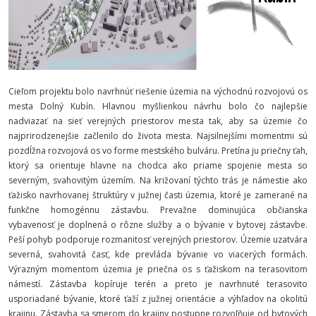
Cieľom projektu bolo navrhnúť riešenie územia na východnú rozvojovú os
mesta Dolný Kubín. Hlavnou myšlienkou návrhu bolo čo najlepšie
nadviazať na sieť verejných priestorov mesta tak, aby sa územie čo
najprirodzenejšie začlenilo do života mesta. Najsilnejšími momentmi sú
pozdĺžna rozvojová os vo forme mestského bulváru. Pretína ju priečny ťah,
ktorý sa orientuje hlavne na chodca ako priame spojenie mesta so
severným, svahovitým územím. Na križovaní týchto trás je námestie ako
ťažisko navrhovanej štruktúry v južnej časti územia, ktoré je zamerané na
funkčne homogénnu zástavbu. Prevažne dominujúca občianska
vybavenosť je doplnená o rôzne služby a o bývanie v bytovej zástavbe.
Peší pohyb podporuje rozmanitosť verejných priestorov. Územie uzatvára
severná, svahovitá časť, kde prevláda bývanie vo viacerých formách.
Výrazným momentom územia je priečna os s ťažiskom na terasovitom
námestí. Zástavba kopíruje terén a preto je navrhnuté terasovito
usporiadané bývanie, ktoré ťaží z južnej orientácie a výhľadov na okolitú
krajinu. Zástavba sa smerom do krajiny postupne rozvoľňuje od bytových