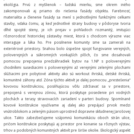
ekológia. Prvú z myšlienok – ľudskú mierku, sme okrem iného
zakomponovali aj priamo do riešenia fasády objektu. Farebnosť,
materialita a členenie fasády sa mení s jednotlivými funkčnými celkami
stavby, vďaka čomu, aj keď jednotlivé strany budovy v pôdoryse tvoria
dlhé spojité steny, je ich prejav v pohľadoch rozmanitý, imitujúci
rôznorodosť historickej zástavby miest, ktorá s chodcom výrazne viac
interaguje a láka ho. Pre posilnenie komunity sme sa zamerali na
exteriérové priestory. Snahou bolo úspešne spojiť fungovanie verejných,
poloverejných a súkromných vonkajších plôch, čo sme dosahovali
pomocou prepojenia predzáhradiek bytov na 1.NP s poloverejnými
chodníkmi susediacimi s poloverejnými až verejnými zelenými plochami
slúžiacimi pre pobytové aktivity ako sú workout ihriská, detské ihriská,
komunitné záhony atď. Zóna týchto aktivít je ďalej pomocou „prestešenia“
kovovou konštrukciou, posilňujúcou vôľu zdržiavať sa v priestore,
prepojená s verejnou zónou, ktorá poskytuje posedenie pri vodných
plochách a terasy stravovacích zariadení v parteri budovy. Spomínané
kovové konštrukcie využívame aj ďalej ako prepájací prvok medzi
vnútroblokom a zeleným pásom uprostred dopravne skľudnenej Jarošovej
ulice. Takto zabezbečujeme vzájomnú komunikáciu oboch strán ulice,
pričom konštrukcie poskytujú aj priestor pre konanie sa rôznych výstav,
trhov a podobných komunitných aktivít pre širšie okolie. Ekologický aspekt