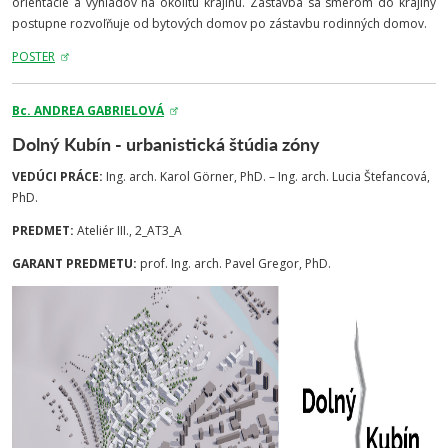
orientácie a výhľadov na okolitú krajinu. Zástavba sa smerom do krajiny
postupne rozvoľňuje od bytových domov po zástavbu rodinných domov.
POSTER
Bc. ANDREA GABRIELOVÁ
Dolný Kubín - urbanistická štúdia zóny
VEDÚCI PRÁCE:
Ing. arch. Karol Görner, PhD. – Ing. arch. Lucia Štefancová,
PhD.
PREDMET:
Ateliér III., 2_AT3_A
GARANT PREDMETU:
prof. Ing. arch. Pavel Gregor, PhD.