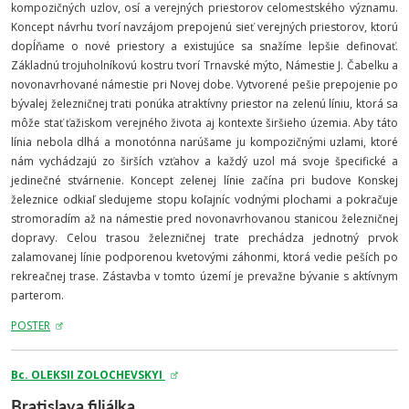
kompozičných uzlov, osí a verejných priestorov celomestského významu.
Koncept návrhu tvorí navzájom prepojenú sieť verejných priestorov, ktorú
dopĺňame o nové priestory a existujúce sa snažíme lepšie definovať.
Základnú trojuholníkovú kostru tvorí Trnavské mýto, Námestie J. Čabelku a
novonavrhované námestie pri Novej dobe. Vytvorené pešie prepojenie po
bývalej železničnej trati ponúka atraktívny priestor na zelenú líniu, ktorá sa
môže stať ťažiskom verejného života aj kontexte širšieho územia. Aby táto
línia nebola dlhá a monotónna narúšame ju kompozičnými uzlami, ktoré
nám vychádzajú zo širších vzťahov a každý uzol má svoje špecifické a
jedinečné stvárnenie. Koncept zelenej línie začína pri budove Konskej
železnice odkiaľ sledujeme stopu koľajníc vodnými plochami a pokračuje
stromoradím až na námestie pred novonavrhovanou stanicou železničnej
dopravy. Celou trasou železničnej trate prechádza jednotný prvok
zalamovanej línie podporenou kvetovými záhonmi, ktorá vedie peších po
rekreačnej trase. Zástavba v tomto území je prevažne bývanie s aktívnym
parterom.
POSTER
Bc. O
LEKSII ZOLOCHEVSKYI
Bratislava filiálka