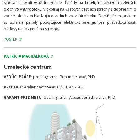
sme adresovali využitím zelenej fasády na hoteli, množstvom zelených
plôch vo vnútrobloku, v okolí aj na všetkých častiach strechy s doplnením o
vodné plochy ochladzujúce vzduch vo vnútrobloku. Doplňujúcim prvkom
sú solárne panely poskytujúce elektrickú energiu pre prevádzku častí
budovy umiestnené na streche.
POSTER
PATRÍCIA MACHÁLKOVÁ
Umelecké centrum
VEDÚCI PRÁCE:
prof. Ing. arch. Bohumil Kováč, PhD.
PREDMET:
Ateliér navrhovania VII, 1_AN7_AU
GARANT PREDMETU:
doc. Ing. arch. Alexander Schleicher, PhD.