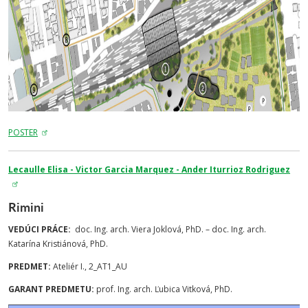
POSTER
Lecaulle Elisa - Victor Garcia Marquez - Ander Iturrioz Rodriguez
Rimini
VEDÚCI PRÁCE:
doc. Ing. arch. Viera Joklová, PhD. – doc. Ing. arch.
Katarína Kristiánová, PhD.
PREDMET:
Ateliér I., 2_AT1_AU
GARANT PREDMETU:
prof. Ing. arch. Ľubica Vitková, PhD.