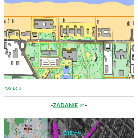
POSTER
-
ZADANIE
-