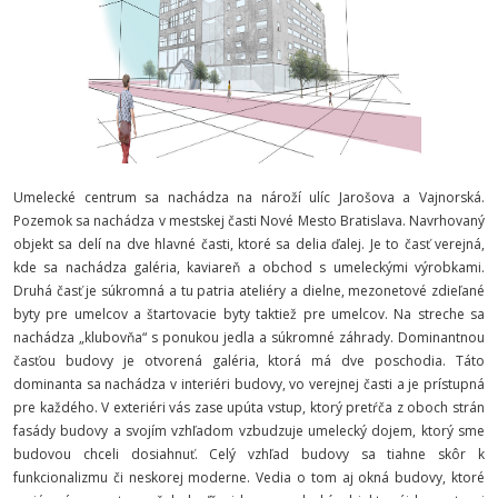
Umelecké centrum sa nachádza na nároží ulíc Jarošova a Vajnorská.
Pozemok sa nachádza v mestskej časti Nové Mesto Bratislava. Navrhovaný
objekt sa delí na dve hlavné časti, ktoré sa delia ďalej. Je to časť verejná,
kde sa nachádza galéria, kaviareň a obchod s umeleckými výrobkami.
Druhá časť je súkromná a tu patria ateliéry a dielne, mezonetové zdieľané
byty pre umelcov a štartovacie byty taktiež pre umelcov. Na streche sa
nachádza „klubovňa“ s ponukou jedla a súkromné záhrady. Dominantnou
časťou budovy je otvorená galéria, ktorá má dve poschodia. Táto
dominanta sa nachádza v interiéri budovy, vo verejnej časti a je prístupná
pre každého. V exteriéri vás zase upúta vstup, ktorý pretŕča z oboch strán
fasády budovy a svojím vzhľadom vzbudzuje umelecký dojem, ktorý sme
budovou chceli dosiahnuť. Celý vzhľad budovy sa tiahne skôr k
funkcionalizmu či neskorej moderne. Vedia o tom aj okná budovy, ktoré