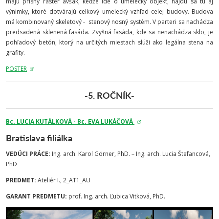
majú prísny raster avšak, keďže ide o umelecký objekt, nájdu sa tu aj
výnimky, ktoré dotvárajú celkový umelecký vzhľad celej budovy. Budova
má kombinovaný skeletový - stenový nosný systém. V parteri sa nachádza
predsadená sklenená fasáda. Zvyšná fasáda, kde sa nenachádza sklo, je
pohľadový betón, ktorý na určitých miestach slúži ako legálna stena na
grafity.
POSTER
-5. ROČNÍK-
Bc. LUCIA KUTÁLKOVÁ - Bc. EVA LUKÁČOVÁ
Bratislava filiálka
VEDÚCI PRÁCE:
Ing. arch. Karol Görner, PhD. – Ing. arch. Lucia Štefancová,
PhD
PREDMET:
Ateliér I., 2_AT1_AU
GARANT PREDMETU:
prof. Ing. arch. Ľubica Vitková, PhD.