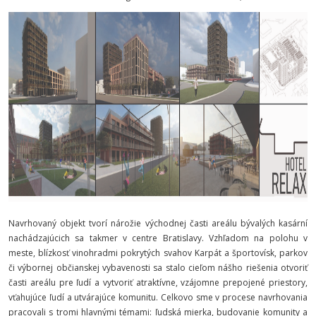
Navrhovaný objekt tvorí nárožie východnej časti areálu bývalých kasární
nachádzajúcich sa takmer v centre Bratislavy. Vzhľadom na polohu v
meste, blízkosť vinohradmi pokrytých svahov Karpát a športovísk, parkov
či výbornej občianskej vybavenosti sa stalo cieľom nášho riešenia otvoriť
časti areálu pre ľudí a vytvoriť atraktívne, vzájomne prepojené priestory,
vťahujúce ľudí a utvárajúce komunitu. Celkovo sme v procese navrhovania
pracovali s tromi hlavnými témami: ľudská mierka, budovanie komunity a