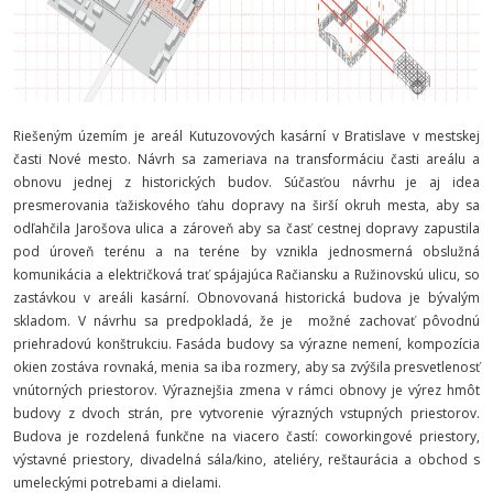
Riešeným územím je areál Kutuzovových kasární v Bratislave v mestskej
časti Nové mesto. Návrh sa zameriava na transformáciu časti areálu a
obnovu jednej z historických budov. Súčasťou návrhu je aj idea
presmerovania ťažiskového ťahu dopravy na širší okruh mesta, aby sa
odľahčila Jarošova ulica a zároveň aby sa časť cestnej dopravy zapustila
pod úroveň terénu a na teréne by vznikla jednosmerná obslužná
komunikácia a električková trať spájajúca Račiansku a Ružinovskú ulicu, so
zastávkou v areáli kasární. Obnovovaná historická budova je bývalým
skladom. V návrhu sa predpokladá, že je možné zachovať pôvodnú
priehradovú konštrukciu. Fasáda budovy sa výrazne nemení, kompozícia
okien zostáva rovnaká, menia sa iba rozmery, aby sa zvýšila presvetlenosť
vnútorných priestorov. Výraznejšia zmena v rámci obnovy je výrez hmôt
budovy z dvoch strán, pre vytvorenie výrazných vstupných priestorov.
Budova je rozdelená funkčne na viacero častí: coworkingové priestory,
výstavné priestory, divadelná sála/kino, ateliéry, reštaurácia a obchod s
umeleckými potrebami a dielami.