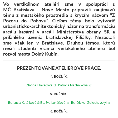
Vo vertikálnom ateliéri sme
v spolupráci s
MČ
Bratislava - Nové Mesto
pripravili zaujímavú
tému z mestského prostredia s krycím názvom "Z
Pozoru do Pohovu". Cieľom témy bolo vytvoriť
urbanisticko-architektonický názor na transformáciu
areálu kasární v areáli Ministerstva obrany SR a
priľahlého územia bratislavskej Filiálky. Nezostali
sme však len v Bratislave. Druhou témou, ktorú
riešili študenti vrámci vertikálneho ateliéru bol
rozvoj mesta Dolný Kubín.
PREZENTOVANÉ ATELIÉROVÉ PRÁCE:
4. ROČNÍK:
Zlatica Hlaváčová
,
Patrícia Machálková
5. ROČNÍK:
Bc. Lucia Kutálková
&
Bc. Eva Lukáčová
,
Bc. Oleksii Zolochevskyi
6. ROČNÍK: