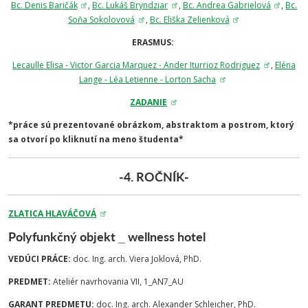
Bc. Denis Baričák
,
Bc. Lukáš Bryndziar
,
Bc. Andrea Gabrielová
,
Bc.
Soňa Sokolovová
,
Bc. Eliška Zelienková
ERASMUS:
Lecaulle Elisa - Victor Garcia Marquez - Ander Iturrioz Rodriguez
,
Eléna
Lange - Léa Letienne - Lorton Sacha
ZADANIE
*práce sú prezentované obrázkom, abstraktom a postrom, ktorý
sa otvorí po kliknutí na meno študenta*
-4. ROČNÍK-
ZLATICA HLAVÁČOVÁ
Polyfunkčný objekt _ wellness hotel
VEDÚCI PRÁCE:
doc. Ing. arch. Viera Joklová, PhD.
PREDMET:
Ateliér navrhovania VII, 1_AN7_AU
GARANT PREDMETU:
doc. Ing. arch. Alexander Schleicher, PhD.