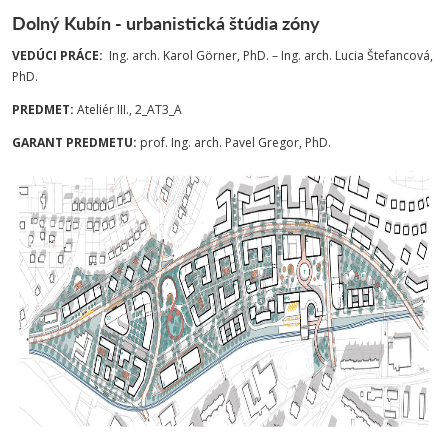
Dolný Kubín - urbanistická štúdia zóny
VEDÚCI PRÁCE:
Ing. arch. Karol Görner, PhD. – Ing. arch. Lucia Štefancová,
PhD.
PREDMET:
Ateliér III., 2_AT3_A
GARANT PREDMETU:
prof. Ing. arch. Pavel Gregor, PhD.