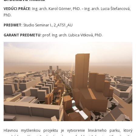
VEDÚCI PRÁCE:
Ing. arch. Karol Görner, PhD. – Ing. arch. Lucia Štefancová,
PhD.
PREDMET:
Studio Seminar I., 2_ATS1_AU
GARANT PREDMETU:
prof. Ing. arch. Ľubica Vitková, PhD.
Hlavnou myšlienkou projektu je vytvorenie lineárneho parku, ktorý