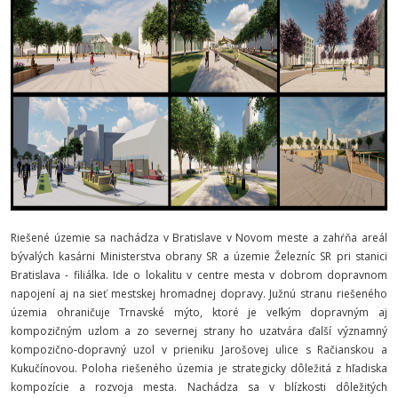
Riešené územie sa nachádza v Bratislave v Novom meste a zahŕňa areál
bývalých kasárni Ministerstva obrany SR a územie Železníc SR pri stanici
Bratislava - filiálka. Ide o lokalitu v centre mesta v dobrom dopravnom
napojení aj na sieť mestskej hromadnej dopravy. Južnú stranu riešeného
územia ohraničuje Trnavské mýto, ktoré je veľkým dopravným aj
kompozičným uzlom a zo severnej strany ho uzatvára ďalší významný
kompozično-dopravný uzol v prieniku Jarošovej ulice s Račianskou a
Kukučínovou. Poloha riešeného územia je strategicky dôležitá z hľadiska
kompozície a rozvoja mesta. Nachádza sa v blízkosti dôležitých