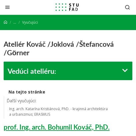
Prejsť na obsah
...
Vyučujúci
Ateliér Kováč /Joklová /Štefancová
/Görner
Vedúci ateliéru:
Na tejto stránke
Ďaľší vyučujúci:
Ing. arch. Katarína Kristiánová, PhD. - krajinná architektúra
a urbanizmus; ERASMUS
prof. Ing. arch. Bohumil Kováč, PhD.