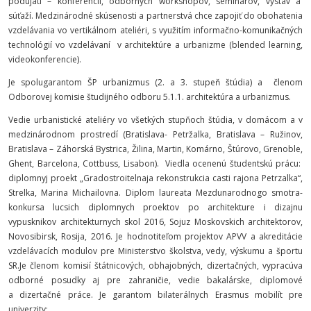
podujatí – konferencií, odborných workshopov, seminárov, výstav a
súťaží. Medzinárodné skúsenosti a partnerstvá chce zapojiť do obohatenia
vzdelávania vo vertikálnom ateliéri, s využitím informačno-komunikačných
technológií vo vzdelávaní v architektúre a urbanizme (blended learning,
videokonferencie).
Je spolugarantom ŠP urbanizmus (2. a 3. stupeň štúdia) a členom
Odborovej komisie študijného odboru 5.1.1. architektúra a urbanizmus.
Vedie urbanistické ateliéry vo všetkých stupňoch štúdia, v domácom a v
medzinárodnom prostredí (Bratislava- Petržalka, Bratislava – Ružinov,
Bratislava – Záhorská Bystrica, Žilina, Martin, Komárno, Štúrovo, Grenoble,
Ghent, Barcelona, Cottbuss, Lisabon). Viedla ocenenú študentskú prácu:
diplomnyj proekt „Gradostroitelnaja rekonstrukcia casti rajona Petrzalka“,
Strelka, Marina Michailovna. Diplom laureata Mezdunarodnogo smotra-
konkursa lucsich diplomnych proektov po architekture i dizajnu
vypusknikov architekturnych skol 2016, Sojuz Moskovskich architektorov,
Novosibirsk, Rosija, 2016. Je hodnotiteľom projektov APVV a akreditácie
vzdelávacích modulov pre Ministerstvo školstva, vedy, výskumu a športu
SR.Je členom komisií štátnicových, obhajobných, dizertačných, vypracúva
odborné posudky aj pre zahraničie, vedie bakalárske, diplomové
a dizertačné práce. Je garantom bilaterálnych Erasmus mobilít pre
univerzity: