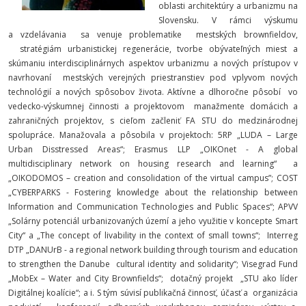
oblasti architektúry a urbanizmu na
Slovensku. V rámci výskumu
a vzdelávania sa venuje problematike mestských brownfieldov,
stratégiám urbanistickej regenerácie, tvorbe obývateľných miest a
skúmaniu interdisciplinárnych aspektov urbanizmu a nových prístupov v
navrhovaní mestských verejných priestranstiev pod vplyvom nových
technológií a nových spôsobov života. Aktívne a dlhoročne pôsobí vo
vedecko-výskumnej činnosti a projektovom manažmente domácich a
zahraničných projektov, s cieľom začleniť FA STU do medzinárodnej
spolupráce. Manažovala a pôsobila v projektoch: 5RP „LUDA – Large
Urban Disstressed Areas“; Erasmus LLP „OIKOnet - A global
multidisciplinary network on housing research and learning“ a
„OIKODOMOS – creation and consolidation of the virtual campus”; COST
„CYBERPARKS - Fostering knowledge about the relationship between
Information and Communication Technologies and Public Spaces“; APVV
„Solárny potenciál urbanizovaných území a jeho využitie v koncepte Smart
City“ a „The concept of livability in the context of small towns“; Interreg
DTP „DANUrB - a regional network building through tourism and education
to strengthen the Danube cultural identity and solidarity“; Visegrad Fund
„MobEx – Water and City Brownfields“; dotačný projekt „STU ako líder
Digitálnej koalície“; a i. S tým súvisí publikačná činnosť, účasť a organizácia