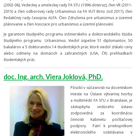
(2002-06), Vedeckej a umeleckej rady FA STU (1996-doteraz), člen VR (2011-
2015) a člen odborovej rady Urbanismus na FA VUT Brno (od 2017), člen
Redakčnej rady časopisu ALFA. Člen Združenia pre urbanizmus a územné
plánovanie a člen Asociace pro urbanismus a územní plánování.
Je garantom študijného programu inžinierskeho a doktorandského štúdia
študijného programu Urbanizmus. Viedol úspešne 51 diplomantov, 50
bakalárov a 5 doktorandov.14 študentských prác ktoré viedol získalo ceny
alebo odmeny na domácich a zahraničných (USA, ČR) prehliadkach
študentských prác.
doc. Ing. arch. Viera Joklová, PhD.
Pôsobí v súčasnosti na docentskom
mieste na Ústave výtvarnej tvorby
a multimédií FA STU v Bratislave, je
zástupkyňa vedúceho ústavu
zodpovedná za koordináciu
činnosti Kabinetu počítačovej
podpory.
Patrí k priekopníkom
elektronického vzdelávania v