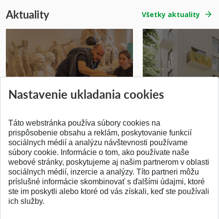
Aktuality
Všetky aktuality
Prípravné kurzy
Študentská súťa
Nastavenie ukladania cookies
Pridané 14.07.2026
Pridané 03.07.2026
Táto webstránka používa súbory cookies na
prispôsobenie obsahu a reklám, poskytovanie funkcií
sociálnych médií a analýzu návštevnosti používame
súbory cookie. Informácie o tom, ako používate naše
webové stránky, poskytujeme aj našim partnerom v oblasti
SPÄŤ NA VRCH
sociálnych médií, inzercie a analýzy. Títo partneri môžu
príslušné informácie skombinovať s ďalšími údajmi, ktoré
ste im poskytli alebo ktoré od vás získali, keď ste používali
ich služby.