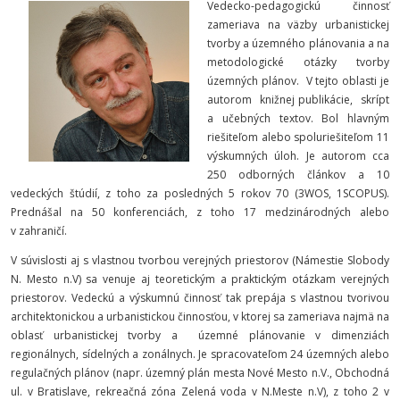
Vedecko-pedagogickú činnosť
zameriava na väzby urbanistickej
tvorby a územného plánovania a na
metodologické otázky tvorby
územných plánov. V tejto oblasti je
autorom knižnej publikácie, skrípt
a učebných textov. Bol hlavným
riešiteľom alebo spoluriešiteľom 11
výskumných úloh. Je autorom cca
250 odborných článkov a 10
vedeckých štúdií, z toho za posledných 5 rokov 70 (3WOS, 1SCOPUS).
Prednášal na 50 konferenciách, z toho 17 medzinárodných alebo
v zahraničí.
V súvislosti aj s vlastnou tvorbou verejných priestorov (Námestie Slobody
N. Mesto n.V) sa venuje aj teoretickým a praktickým otázkam verejných
priestorov. Vedeckú a výskumnú činnosť tak prepája s vlastnou tvorivou
architektonickou a urbanistickou činnosťou, v ktorej sa zameriava najmä na
oblasť urbanistickej tvorby a územné plánovanie v dimenziách
regionálnych, sídelných a zonálnych. Je spracovateľom 24 územných alebo
regulačných plánov (napr. územný plán mesta Nové Mesto n.V., Obchodná
ul. v Bratislave, rekreačná zóna Zelená voda v N.Meste n.V), z toho 2 v