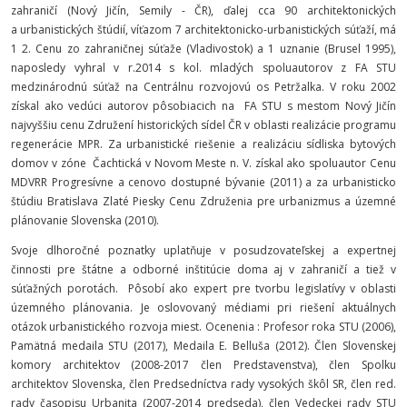
zahraničí (Nový Jičín, Semily - ČR), ďalej cca 90 architektonických
a urbanistických štúdií, víťazom 7 architektonicko-urbanistických súťaží, má
1 2. Cenu zo zahraničnej súťaže (Vladivostok) a 1 uznanie (Brusel 1995),
naposledy vyhral v r.2014 s kol. mladých spoluautorov z FA STU
medzinárodnú súťaž na Centrálnu rozvojovú os Petržalka. V roku 2002
získal ako vedúci autorov pôsobiacich na FA STU s mestom Nový Jičín
najvyššiu cenu Združení historických sídel ČR v oblasti realizácie programu
regenerácie MPR. Za urbanistické riešenie a realizáciu sídliska bytových
domov v zóne Čachtická v Novom Meste n. V. získal ako spoluautor Cenu
MDVRR Progresívne a cenovo dostupné bývanie (2011) a za urbanisticko
štúdiu Bratislava Zlaté Piesky Cenu Združenia pre urbanizmus a územné
plánovanie Slovenska (2010).
Svoje dlhoročné poznatky uplatňuje v posudzovateľskej a expertnej
činnosti pre štátne a odborné inštitúcie doma aj v zahraničí a tiež v
súťažných porotách. Pôsobí ako expert pre tvorbu legislatívy v oblasti
územného plánovania. Je oslovovaný médiami pri riešení aktuálnych
otázok urbanistického rozvoja miest. Ocenenia : Profesor roka STU (2006),
Pamätná medaila STU (2017), Medaila E. Belluša (2012). Člen Slovenskej
komory architektov (2008-2017 člen Predstavenstva), člen Spolku
architektov Slovenska, člen Predsedníctva rady vysokých škôl SR, člen red.
rady časopisu Urbanita (2007-2014 predseda), člen Vedeckej rady STU