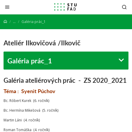
Prejsť na obsah
...
Galéria prác_1
Ateliér Ilkovičová /Ilkovič
Galéria prác_1
Galéria ateliérových prác - ZS 2020_2021
Téma : Syenit Púchov
Bc. Róbert Kurek (6. ročník)
Bc. Hermína Mikešová (5. ročník)
Martin Láni (4. ročník)
Roman Tomáška (4. ročník)