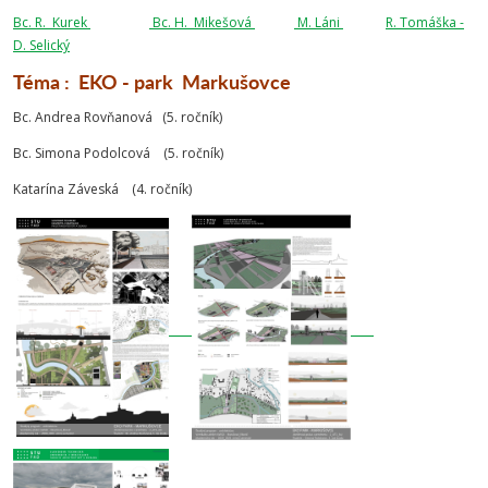
Bc. R. Kurek
Bc. H. Mikešová
M. Láni
R. Tomáška -
D. Selický
Téma : EKO - park Markušovce
Bc. Andrea Rovňanová (5. ročník)
Bc. Simona Podolcová (5. ročník)
Katarína Záveská (4. ročník)