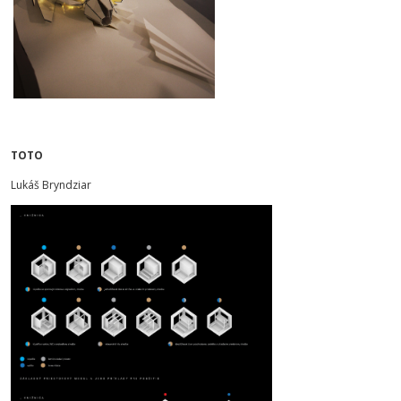
TOTO
Lukáš Bryndziar