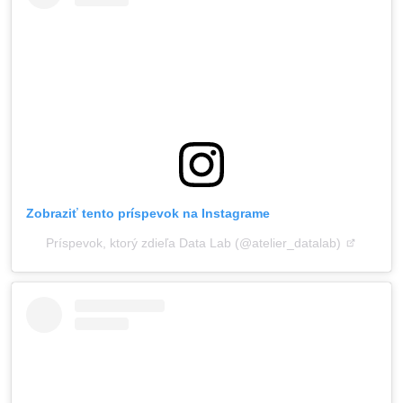
Zobraziť tento príspevok na Instagrame
Príspevok, ktorý zdieľa Data Lab (@atelier_datalab)