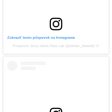
Zobraziť tento príspevok na Instagrame
Príspevok, ktorý zdieľa Data Lab (@atelier_datalab)