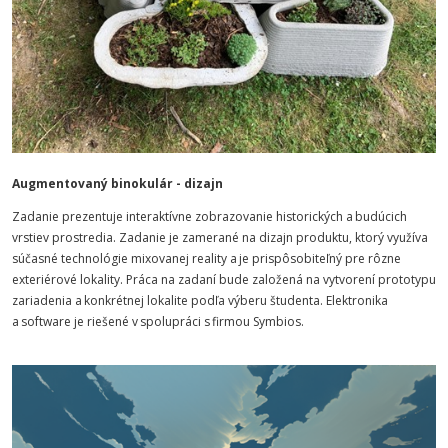
Augmentovaný binokulár - dizajn
Zadanie prezentuje interaktívne zobrazovanie historických a budúcich
vrstiev prostredia. Zadanie je zamerané na dizajn produktu, ktorý využíva
súčasné technológie mixovanej reality a je prispôsobiteľný pre rôzne
exteriérové lokality. Práca na zadaní bude založená na vytvorení prototypu
zariadenia a konkrétnej lokalite podľa výberu študenta. Elektronika
a software je riešené v spolupráci s firmou Symbios.