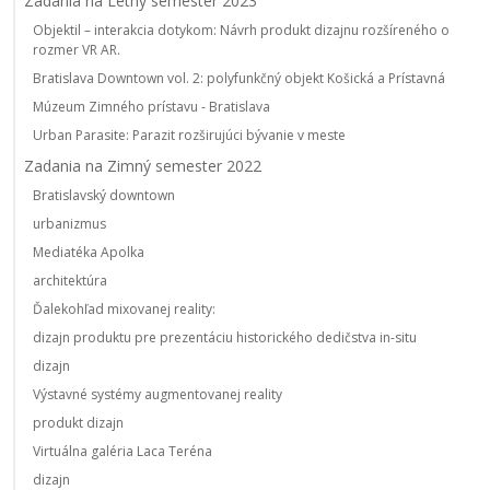
Zadania na Letný semester 2023
Objektil – interakcia dotykom: Návrh produkt dizajnu rozšíreného o
rozmer VR AR.
Bratislava Downtown vol. 2: polyfunkčný objekt Košická a Prístavná
Múzeum Zimného prístavu - Bratislava
Urban Parasite: Parazit rozširujúci bývanie v meste
Zadania na Zimný semester 2022
Bratislavský downtown
urbanizmus
Mediatéka Apolka
architektúra
Ďalekohľad mixovanej reality:
dizajn produktu pre prezentáciu historického dedičstva in-situ
dizajn
Výstavné systémy augmentovanej reality
produkt dizajn
Virtuálna galéria Laca Teréna
dizajn