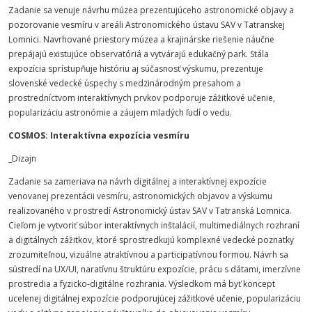
Zadanie sa venuje návrhu múzea prezentujúceho astronomické objavy a
pozorovanie vesmíru v areáli Astronomického ústavu SAV v Tatranskej
Lomnici. Navrhované priestory múzea a krajinárske riešenie náučne
prepájajú existujúce observatóriá a vytvárajú edukačný park. Stála
expozícia sprístupňuje históriu aj súčasnosť výskumu, prezentuje
slovenské vedecké úspechy s medzinárodným presahom a
prostredníctvom interaktívnych prvkov podporuje zážitkové učenie,
popularizáciu astronómie a záujem mladých ľudí o vedu.
COSMOS: Interaktívna expozícia vesmíru
_Dizajn
Zadanie sa zameriava na návrh digitálnej a interaktívnej expozície
venovanej prezentácii vesmíru, astronomických objavov a výskumu
realizovaného v prostredí Astronomický ústav SAV v Tatranská Lomnica.
Cieľom je vytvoriť súbor interaktívnych inštalácií, multimediálnych rozhraní
a digitálnych zážitkov, ktoré sprostredkujú komplexné vedecké poznatky
zrozumiteľnou, vizuálne atraktívnou a participatívnou formou. Návrh sa
sústredí na UX/UI, naratívnu štruktúru expozície, prácu s dátami, imerzívne
prostredia a fyzicko-digitálne rozhrania. Výsledkom má byť koncept
ucelenej digitálnej expozície podporujúcej zážitkové učenie, popularizáciu