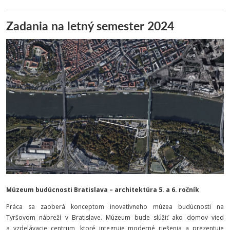
Zadania na letný semester 2024
Múzeum budúcnosti Bratislava – architektúra 5. a 6. ročník
Práca sa zaoberá konceptom inovatívneho múzea budúcnosti na
Tyršovom nábreží v Bratislave. Múzeum bude slúžiť ako domov vied
a vzdelávacie centrum, ktoré integruje moderné riešenia a prezentuje