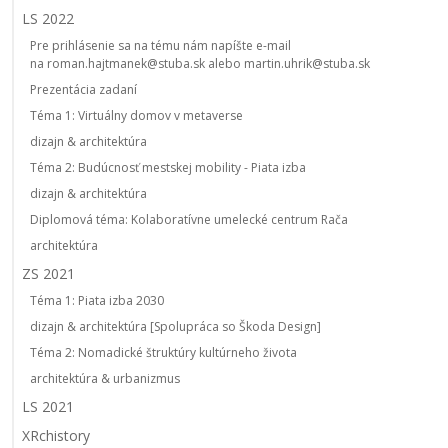
LS 2022
Pre prihlásenie sa na tému nám napíšte e-mail
na roman.hajtmanek@stuba.sk alebo martin.uhrik@stuba.sk
Prezentácia zadaní
Téma 1: Virtuálny domov v metaverse
dizajn & architektúra
Téma 2: Budúcnosť mestskej mobility - Piata izba
dizajn & architektúra
Diplomová téma: Kolaboratívne umelecké centrum Rača
architektúra
ZS 2021
Téma 1: Piata izba 2030
dizajn & architektúra [Spolupráca so Škoda Design]
Téma 2: Nomadické štruktúry kultúrneho života
architektúra & urbanizmus
LS 2021
XRchistory