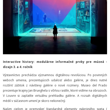
Interactive history: modulárne informačné prvky pre múzeá -
dizajn 3. a 4. ročník
Výstavníctvo prechádza významnou digitálnou revolúciou. Po povinných
weboch umenia, prezentujúcich udalosť alebo galérie, je dnes nutné
rozšíriť zážitok z návštevy galérie o nové rozmery. Museo del Prado
prezentuje krajiny Jan Brueghela s vôňou rastlín, ktoré vidíme na obrazoch.
V Louvre si zaplatíte virtuálnu prehliadku galérie. A rozsah digitálnych
médií v súčasnom umení je skoro nekonečný.
Našim cieľom je premyslieť štandardné elementy galerijného sveta (