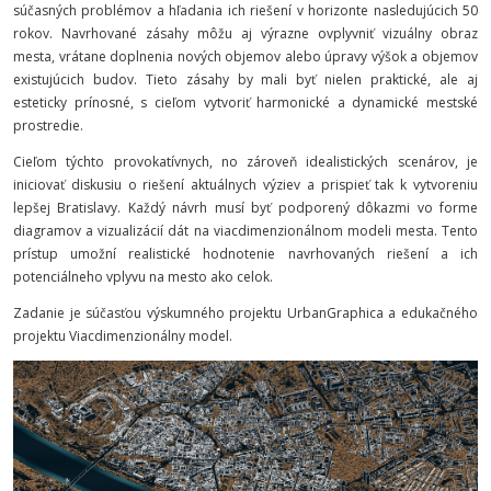
súčasných problémov a hľadania ich riešení v horizonte nasledujúcich 50
rokov. Navrhované zásahy môžu aj výrazne ovplyvniť vizuálny obraz
mesta, vrátane doplnenia nových objemov alebo úpravy výšok a objemov
existujúcich budov. Tieto zásahy by mali byť nielen praktické, ale aj
esteticky prínosné, s cieľom vytvoriť harmonické a dynamické mestské
prostredie.
Cieľom týchto provokatívnych, no zároveň idealistických scenárov, je
iniciovať diskusiu o riešení aktuálnych výziev a prispieť tak k vytvoreniu
lepšej Bratislavy. Každý návrh musí byť podporený dôkazmi vo forme
diagramov a vizualizácií dát na viacdimenzionálnom modeli mesta. Tento
prístup umožní realistické hodnotenie navrhovaných riešení a ich
potenciálneho vplyvu na mesto ako celok.
Zadanie je súčasťou výskumného projektu UrbanGraphica a edukačného
projektu Viacdimenzionálny model.