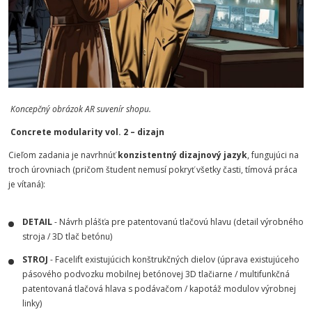
Koncepčný obrázok AR suvenír shopu.
Concrete modularity vol. 2 – dizajn
Cieľom zadania je navrhnúť
konzistentný dizajnový jazyk
, fungujúci na
troch úrovniach (pričom študent nemusí pokryť všetky časti, tímová práca
je vítaná):
DETAIL
- Návrh plášťa pre patentovanú tlačovú hlavu (detail výrobného
stroja / 3D tlač betónu)
STROJ
- Facelift existujúcich konštrukčných dielov (úprava existujúceho
pásového podvozku mobilnej betónovej 3D tlačiarne / multifunkčná
patentovaná tlačová hlava s podávačom / kapotáž modulov výrobnej
linky)