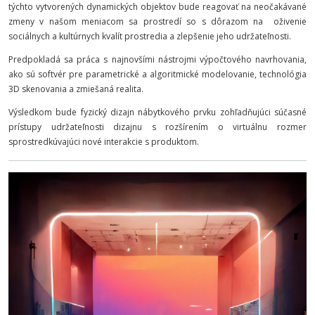
týchto vytvorených dynamických objektov bude reagovať na neočakávané
zmeny v našom meniacom sa prostredí so s dôrazom na oživenie
sociálnych a kultúrnych kvalít prostredia a zlepšenie jeho udržateľnosti.
Predpokladá sa práca s najnovšími nástrojmi výpočtového navrhovania,
ako sú softvér pre parametrické a algoritmické modelovanie, technológia
3D skenovania a zmiešaná realita.
Výsledkom bude fyzický dizajn nábytkového prvku zohľadňujúci súčasné
prístupy udržateľnosti dizajnu s rozšírením o virtuálnu rozmer
sprostredkúvajúci nové interakcie s produktom.