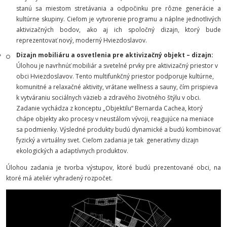
stanú sa miestom stretávania a odpočinku pre rôzne generácie a
kultúrne skupiny. Cieľom je vytvorenie programu a náplne jednotlivých
aktivizačných bodov, ako aj ich spoločný dizajn, ktorý bude
reprezentovať nový, moderný Hviezdoslavov.
Dizajn mobiliáru a osvetlenia pre aktivizačný objekt – dizajn:
Úlohou je navrhnúť mobiliár a svetelné prvky pre aktivizačný priestor v
obci Hviezdoslavov. Tento multifunkčný priestor podporuje kultúrne,
komunitné a relaxačné aktivity, vrátane wellness a sauny, čím prispieva
k vytváraniu sociálnych väzieb a zdravého životného štýlu v obci.
Zadanie vychádza z konceptu „Objektilu“ Bernarda Cachea, ktorý
chápe objekty ako procesy v neustálom vývoji, reagujúce na meniace
sa podmienky. Výsledné produkty budú dynamické a budú kombinovať
fyzický a virtuálny svet. Cieľom zadania je tak generatívny dizajn
ekologických a adaptívnych produktov.
Úlohou zadania je tvorba výstupov, ktoré budú prezentované obci, na
ktoré má ateliér vyhradený rozpočet.