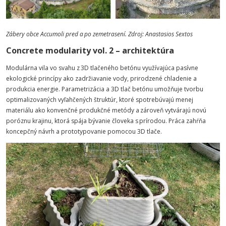
Zábery
obce
Accumoli
pred a po zemetrasení.
Zdroj:
Anastasios
Sextos
Concrete modularity vol. 2 – architektúra
Modulárna vila vo svahu z 3D tlačeného betónu využívajúca pasívne
ekologické princípy ako zadržiavanie vody, prirodzené chladenie a
produkcia energie. Parametrizácia a 3D tlač betónu umožňuje tvorbu
optimalizovaných vyľahčených štruktúr, ktoré spotrebúvajú menej
materiálu ako konvenčné produkčné metódy a zároveň vytvárajú novú
poróznu krajinu, ktorá spája bývanie človeka s prírodou. Práca zahŕňa
koncepčný návrh a prototypovanie pomocou 3D tlače.