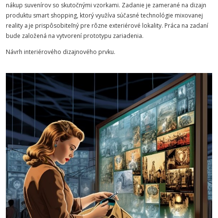
nákup suvenírov so skutočnými vzorkami.
Zadanie je zamerané na dizajn
produktu smart shopping, ktorý využíva súčasné technológie mixovanej
reality a je prispôsobiteľný pre rôzne exteriérové lokality. Práca na zadaní
bude založená na vytvorení prototypu zariadenia.
Návrh interiérového dizajnového prvku.