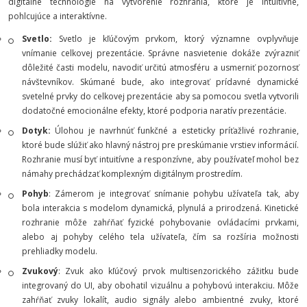
digitálne technológie na vytvorenie rozhrania, ktoré je intuitívne,
pohlcujúce a interaktívne.
Svetlo:
Svetlo je kľúčovým prvkom, ktorý významne ovplyvňuje
vnímanie celkovej prezentácie. Správne nasvietenie dokáže zvýrazniť
dôležité časti modelu, navodiť určitú atmosféru a usmerniť pozornosť
návštevníkov. Skúmané bude, ako integrovať prídavné dynamické
svetelné prvky do celkovej prezentácie aby sa pomocou svetla vytvorili
dodatočné emocionálne efekty, ktoré podporia naratív prezentácie.
Dotyk:
Úlohou je navrhnúť funkčné a esteticky príťažlivé rozhranie,
ktoré bude slúžiť ako hlavný nástroj pre preskúmanie vrstiev informácií.
Rozhranie musí byť intuitívne a responzívne, aby používateľ mohol bez
námahy prechádzať komplexným digitálnym prostredím.
Pohyb
: Zámerom je integrovať snímanie pohybu užívateľa tak, aby
bola interakcia s modelom dynamická, plynulá a prirodzená. Kinetické
rozhranie môže zahŕňať fyzické pohybovanie ovládacími prvkami,
alebo aj pohyby celého tela užívateľa, čím sa rozšíria možnosti
prehliadky modelu.
Zvukový
: Zvuk ako kľúčový prvok multisenzorického zážitku bude
integrovaný do UI, aby obohatil vizuálnu a pohybovú interakciu. Môže
zahŕňať zvuky lokalít, audio signály alebo ambientné zvuky, ktoré