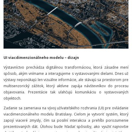
UI viacdimenzionálneho modelu – dizajn
Výstavníctvo prechádza digitálnou transformáciou, ktorá zásadne mení
spôsob, akým vnímame a interagujeme s vystavovanými dielami. Dnes už
výstavy neponúkajú len vizuálne informácie, ale stávajú sa priestorom pre
multisenzorický zážitok, ktorý aktívne zapája návštevníkov do procesu
objavovania. Prezentácie tak uľahčujú komunikáciu o vystavovaných
objektoch.
Zadanie sa zameriava na vývoj užívateľského rozhrania (UI) pre ovládanie
viacdimenzionálneho modelu Bratislavy. Cieľom je vytvoriť systém, ktorý
zapojí viaceré zmysly, čím sa posilní interakcia a prehĺbi porozumenie
prezentovaných dát. Úlohou bude hľadať spôsoby, ako využiť najnovšie