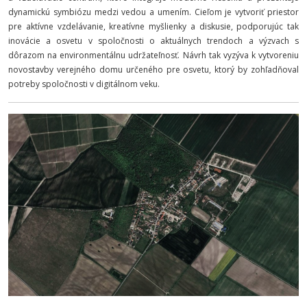
dynamickú symbiózu medzi vedou a umením. Cieľom je vytvoriť priestor
pre aktívne vzdelávanie, kreatívne myšlienky a diskusie, podporujúc tak
inovácie a osvetu v spoločnosti o aktuálnych trendoch a výzvach s
dôrazom na environmentálnu udržateľnosť. Návrh tak vyzýva k vytvoreniu
novostavby verejného domu určeného pre osvetu, ktorý by zohľadňoval
potreby spoločnosti v digitálnom veku.