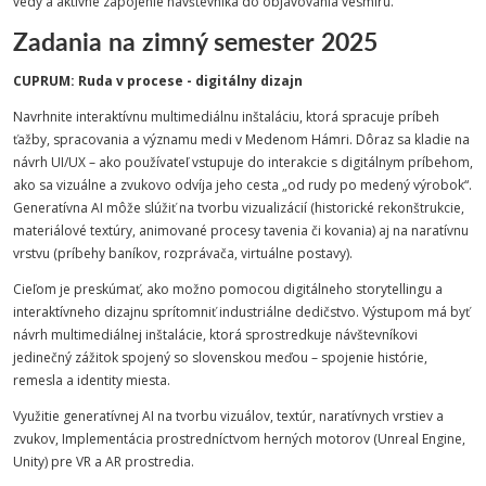
vedy a aktívne zapojenie návštevníka do objavovania vesmíru.
Zadania na zimný semester 2025
CUPRUM: Ruda v procese - digitálny dizajn
Navrhnite interaktívnu multimediálnu inštaláciu, ktorá spracuje príbeh
ťažby, spracovania a významu medi v Medenom Hámri. Dôraz sa kladie na
návrh UI/UX – ako používateľ vstupuje do interakcie s digitálnym príbehom,
ako sa vizuálne a zvukovo odvíja jeho cesta „od rudy po medený výrobok“.
Generatívna AI môže slúžiť na tvorbu vizualizácií (historické rekonštrukcie,
materiálové textúry, animované procesy tavenia či kovania) aj na naratívnu
vrstvu (príbehy baníkov, rozprávača, virtuálne postavy).
Cieľom je preskúmať, ako možno pomocou digitálneho storytellingu a
interaktívneho dizajnu sprítomniť industriálne dedičstvo. Výstupom má byť
návrh multimediálnej inštalácie, ktorá sprostredkuje návštevníkovi
jedinečný zážitok spojený so slovenskou meďou – spojenie histórie,
remesla a identity miesta.
Využitie generatívnej AI na tvorbu vizuálov, textúr, naratívnych vrstiev a
zvukov, Implementácia prostredníctvom herných motorov (Unreal Engine,
Unity) pre VR a AR prostredia.