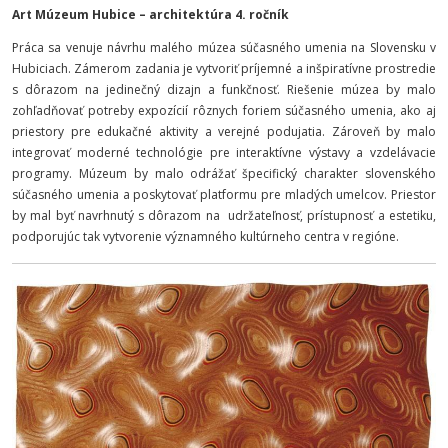
Art Múzeum Hubice – architektúra 4. ročník
Práca sa venuje návrhu malého múzea súčasného umenia na Slovensku v
Hubiciach. Zámerom zadania je vytvoriť príjemné a inšpiratívne prostredie
s dôrazom na jedinečný dizajn a funkčnosť. Riešenie múzea by malo
zohľadňovať potreby expozícií rôznych foriem súčasného umenia, ako aj
priestory pre edukačné aktivity a verejné podujatia. Zároveň by malo
integrovať moderné technológie pre interaktívne výstavy a vzdelávacie
programy. Múzeum by malo odrážať špecifický charakter slovenského
súčasného umenia a poskytovať platformu pre mladých umelcov. Priestor
by mal byť navrhnutý s dôrazom na udržateľnosť, prístupnosť a estetiku,
podporujúc tak vytvorenie významného kultúrneho centra v regióne.