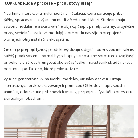
CUPRUM: Ruda v procese – produktový dizajn
Navrhnite interaktívnu multimediálnu inštaláciu, ktorá spracuje príbeh
ťažby, spracovania a významu medi v Medenom Hámri. Študenti majú
vytvoriť modulárne a škálovateľné objekty (napr. panely, totemy, projekčné
prvky, svetelné a zvukové moduly), ktoré budú navzájom prepojené a
tvoria jednotný inštalačný ekosystém.
Cieľom je prepojiť fyzický produktový dizajn s digitálnou vrstvou interakcie.
Každý prvok systému by mal byť schopný samostatne sprostredkovať časť
príbehu, ale zároveň fungovať ako súčasť celku – návštevník skladá naratív
postupne, podľa toho, ktoré prvky aktivuje.
Využitie generatívnej AI na tvorbu modelov, vizuálov a textúr. Dizajn
interaktívnych prvkov aktivovaných pomocou QR kódov (napr. spustenie
animácií, odomknutie príbehových vrstiev, prepojenie fyzického priestoru
s virtuálnym obsahom).