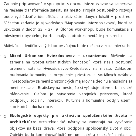
Zadanie pripravované v spolupráci s obcou Hviezdoslavov sa zameriava
na riešenie transformácie satelitu na mesto. Projekt postupného rozvoja
bude vychádzať z identifikácie a aktivizácie daných lokalít v prostredí.
Súčasťou zadania je aj workshop "Mapovanie Hviezdoslavova", ktorý sa
uskutoční v dňoch 23. - 27. 9. Úlohou workshopu bude komunikácia s
miestnymi obyvateľmi, tvorba analýz a fotodokumentácie prostredia.
Aktivizácia identifikovaných bodov záujmu bude riešená v troch mierkach:
Mixed Urbanism Hviezdoslavov – urbanizmus:
Riešenie sa
zameria na tvorbu urbanistických koncepcií, ktoré riešia postupnú
premenu satelitu Hviezdoslavov-Kvetoslavov na mesto. Základom
budovania komunity je prepojenie priestoru a sociálnych vzťahov.
Hviezdoslavov sa menil z historických majerov na dedinu a následne sa
mení cez satelit Bratislavy na mesto, čo si vyžaduje citlivé urbanistické
plánovanie. Cieľom je vytvorenie verejných priestorov, ktoré
podporujú sociálnu interakciu. Kultúrne a komunitné body v území,
ktoré udržia ducha obce.
Ekologické objekty pre aktiváciu spoločenského života –
architektúra:
Architektonické návrhy sa zamerajú na vytváranie
objektov na báze dreva, ktoré podporia spoločenský život v obci.
Objekty budú kombinovať kultúrne, umelecké a relaxačné funkcie, a