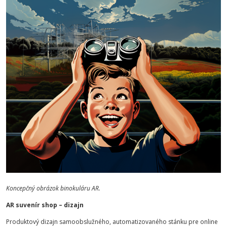
Koncepčný obrázok binokuláru AR.
AR suvenír shop – dizajn
Produktový dizajn samoobslužného, automatizovaného stánku pre online