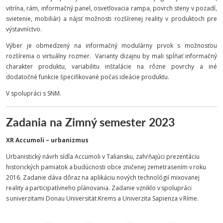
vitrína, rám, informačný panel, osvetľovacia rampa, povrch steny v pozadí,
svietenie, mobiliár) a nájsť možnosti rozšírenej reality v produktoch pre
výstavníctvo.
Výber je obmedzený na informačný modulárny prvok s možnosťou
rozšírenia o virtuálny rozmer. Varianty dizajnu by mali spĺňať informačný
charakter produktu, variabilitu inštalácie na rôzne povrchy a iné
dodatočné funkcie špecifikované počas ideácie produktu.
V spolupráci s SNM.
Zadania na Zimný semester 2023
XR Accumoli – urbanizmus
Urbanistický návrh sídla Accumoli v Taliansku, zahŕňajúci prezentáciu
historických pamiatok a budúcnosti obce zničenej zemetrasením v roku
2016. Zadanie dáva dôraz na aplikáciu nových technológií mixovanej
reality a participatívneho plánovania. Zadanie vzniklo v spolupráci
s univerzitami Donau Universität Krems a Univerzita Sapienza v Ríme.