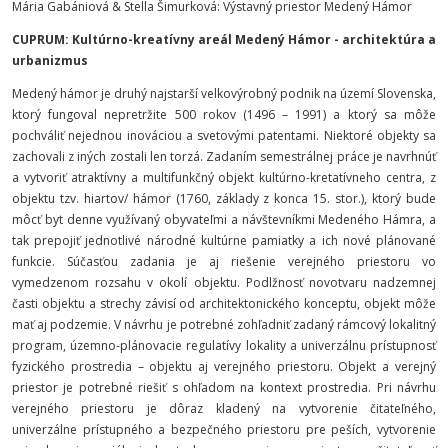
Mária Gabániová & Stella Šimurková: Výstavný priestor Medený Hámor
CUPRUM: Kultúrno-kreatívny areál Medený Hámor - architektúra a
urbanizmus
Medený hámor je druhý najstarší velkovýrobný podnik na území Slovenska,
ktorý fungoval nepretržite 500 rokov (1496 – 1991) a ktorý sa môže
pochváliť nejednou inováciou a svetovými patentami. Niektoré objekty sa
zachovali z iných zostali len torzá. Zadaním semestrálnej práce je navrhnúť
a vytvoriť atraktívny a multifunkčný objekt kultúrno-kretatívneho centra, z
objektu tzv. hiartov/ hámor (1760, základy z konca 15. stor.), ktorý bude
môcť byt denne využívaný obyvateľmi a návštevníkmi Medeného Hámra, a
tak prepojiť jednotlivé národné kultúrne pamiatky a ich nové plánované
funkcie. Súčasťou zadania je aj riešenie verejného priestoru vo
vymedzenom rozsahu v okolí objektu. Podlžnosť novotvaru nadzemnej
časti objektu a strechy závisí od architektonického konceptu, objekt môže
mať aj podzemie. V návrhu je potrebné zohľadniť zadaný rámcový lokalitný
program, územno-plánovacie regulatívy lokality a univerzálnu prístupnosť
fyzického prostredia – objektu aj verejného priestoru. Objekt a verejný
priestor je potrebné riešiť s ohľadom na kontext prostredia. Pri návrhu
verejného priestoru je dôraz kladený na vytvorenie čitateľného,
univerzálne prístupného a bezpečného priestoru pre peších, vytvorenie