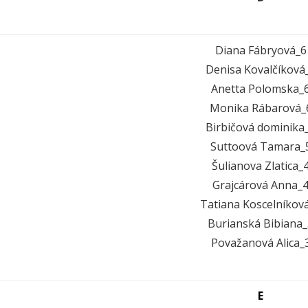
Diana Fábryová_6
Denisa Kovalčíková
Anetta Polomska_
Monika Rábarová_
Birbičová dominika
Suttoová Tamara_
Šulianova Zlatica_
Grajcárová Anna_
Tatiana Koscelníkov
Burianská Bibiana_
Považanová Alica_
E