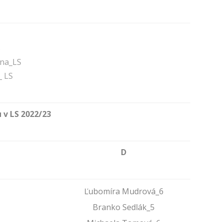
S
ana_LS
_ LS
 v LS 2022/23
D
Ľubomíra Mudrová_6
Branko Sedlák_5