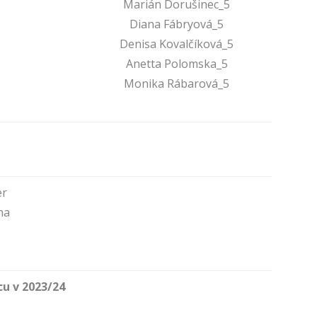
Marián Dorušinec_5
Diana Fábryová_5
Denisa Kovalčíková_5
Anetta Polomska_5
Monika Rábarová_5
er
na
u v 2023/24