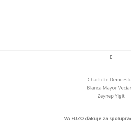
E
Charlotte Demeest
Blanca Mayor Vecia
Zeynep Yigit
VA FUZO ďakuje za spoluprác