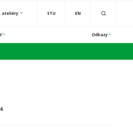
 ateliéry
STU
EN
ť
Odkazy
26