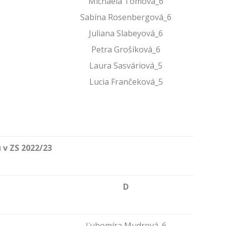
Michaela Tomová_6
Sabína Rosenbergová_6
Juliana Slabeyová_6
Petra Grošíková_6
Laura Sasváriová_5
Lucia Frančeková_5
 v ZS 2022/23
D
Ľubomíra Mudrová_6