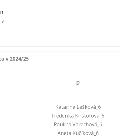
on
ia
u v 2024/25
D
Katarína Lešková_6
Frederika Krištofová_6
Paulína Varechová_6
Aneta Kučíková_6