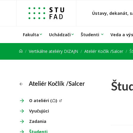
Prejsť na obsah
Ústavy, dekanát, s
Fakulta
Uchádzači
Študenti
Veda a vý
Vertikálne ateliéry DIZAJN
Ateliér Kočlík /Salcer
Š
Štu
Ateliér Kočlík /Salcer
O ateliéri (☖)
Vyučujúci
Zadania
Študenti