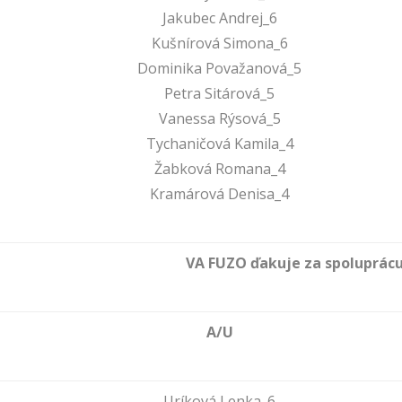
Jakubec Andrej_6
Kušnírová Simona_6
Dominika Považanová_5
Petra Sitárová_5
Vanessa Rýsová_5
Tychaničová Kamila_4
Žabková Romana_4
Kramárová Denisa_4
VA FUZO ďakuje za spoluprácu
A/U
Uríková Lenka_6