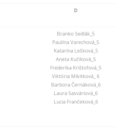
D
Branko Sedlák_5
Paulína Varechová_5
Katarína Lešková_5
Aneta Kučíková_5
Frederika Krištofová_5
Viktória Mikitková_ 6
Barbora Černáková_6
Laura Sasváriová_6
Lucia Frančeková_6