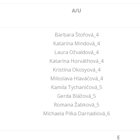
A/U
Barbara Štofová_4
Katarína Mindová_4
Laura Ožvaldová_4
Katarína Horváthová_4
Kristína Okosyová_4
Miloslava Hlaváčová_4
Kamila Tychaničová_5
Gerda Blážová_5
Romana Žabková_5
Michaela Pilka Darnadiová_6
E