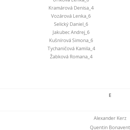
Kramárová Denisa_4
Vozárová Lenka_6
Selický Daniel_6
Jakubec Andrej_6
Kušnírová Simona_6
Tychaničová Kamila_4
Žabková Romana_4
E
Alexander Kerz
Quentin Bonavent