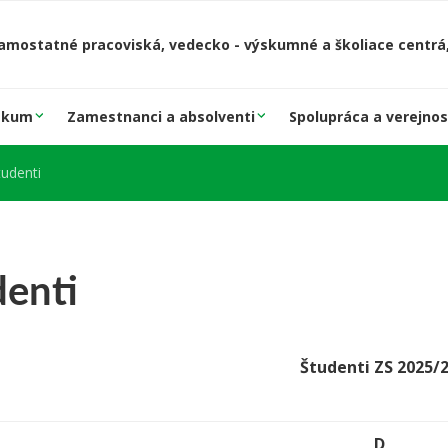
amostatné pracoviská, vedecko - výskumné a školiace centrá,
skum
Zamestnanci a absolventi
Spolupráca a verejnos
tudenti
denti
Študenti ZS 2025/
D