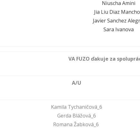
Niuscha Amini
Jia Liu Diaz Manch
Javier Sanchez Alegr
Sara Ivanova
VA FUZO ďakuje za spoluprác
A/U
Kamila Tychaničová_6
Gerda Blážová_6
Romana Žabková_6