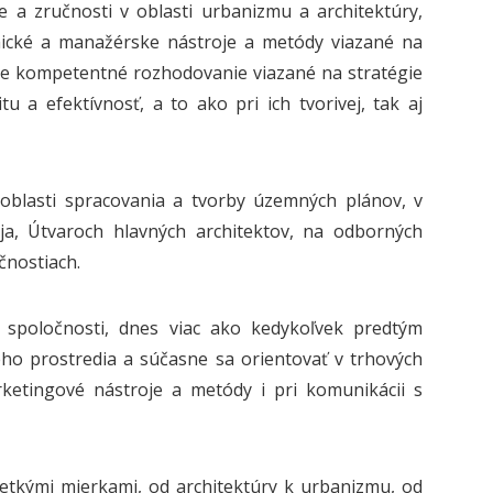
 a zručnosti v oblasti urbanizmu a architektúry,
ické a manažérske nástroje a metódy viazané na
re kompetentné rozhodovanie viazané na stratégie
 a efektívnosť, a to ako pri ich tvorivej, tak aj
 oblasti spracovania a tvorby územných plánov, v
a, Útvaroch hlavných architektov, na odborných
očnostiach.
spoločnosti, dnes viac ako kedykoľvek predtým
ho prostredia a súčasne sa orientovať v trhových
etingové nástroje a metódy i pri komunikácii s
tkými mierkami, od architektúry k urbanizmu, od