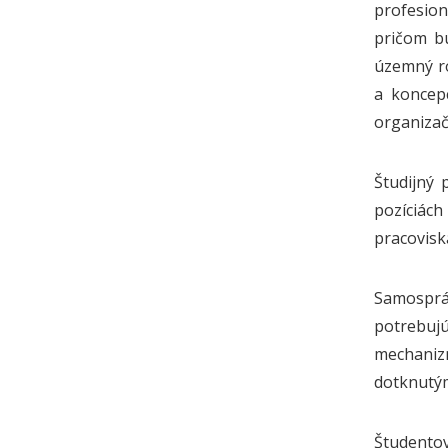
profesion
pričom b
územný ro
a koncepc
organizačn
Študijný 
pozíciác
pracovisk
Samosprá
potrebujú
mechaniz
dotknutý
Študento