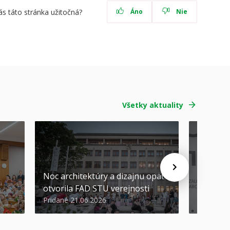
ás táto stránka užitočná?
Áno
Nie
Všetky aktuality
Noc architektúry a dizajnu opäť
Cenu de
otvorila FAD STU verejnosti
Nikoleta
Pridané 21.06.2026
Pridané 2