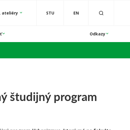
 ateliéry
STU
EN
ť
Odkazy
ý študijný program