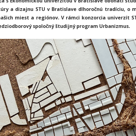
ca s Ekonomickou univerzitou v Bratislave obohatí štu
túry a dizajnu STU v Bratislave dlhoročnú tradíciu, o
ašich miest a regiónov.
V rámci konzorcia univerzít 
edziodborový spoločný študijný program Urbanizmus.