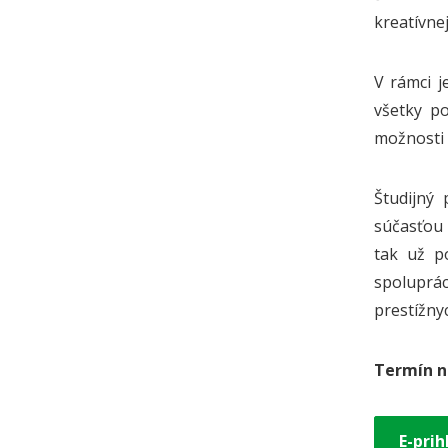
kreatívne
V rámci j
všetky p
možnosti 
Študijný
súčasťou 
tak už p
spoluprác
prestížny
Termín na
E-prih