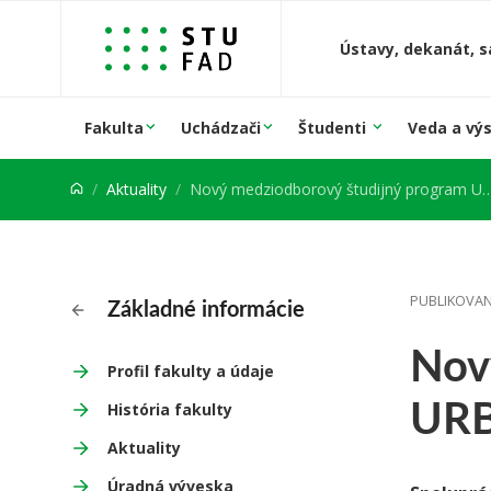
Prejsť na obsah
Ústavy, dekanát, s
Fakulta
Uchádzači
Študenti
Veda a vý
Aktuality
Nový medziodborový študijný program URBANIZMUS
PUBLIKOVANÉ
Základné informácie
Nov
Profil fakulty a údaje
UR
História fakulty
Aktuality
Úradná výveska