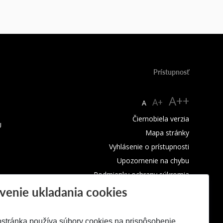
Prístupnosť
A++
A+
A
Čiernobiela verzia
U
Mapa stránky
Vyhlásenie o prístupnosti
Upozornenie na chybu
Podmienky ochrany súkromia
venie ukladania cookies
Využívanie cookies
stránka používa súbory cookies na prispôsobenie