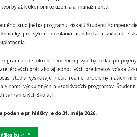
j tvorby až k ekonomike územia a manažmentu.
edného študijného programu získajú študenti kompetencie 
odmienky pre výkon povolania architekta a súčasne získ
uplatnenia.
 program bude okrem teoretickej výučby úzko prepojený 
ateliérových prác ako aj jednotlivých predmetov vďaka úzke
očas štúdia vyskúšajú riešiť reálne problémy našich mi
a v rámci výskumných a vzdelávacích programov. Študenti
ch zahraničných školách.
 podanie prihlášky je do 31. mája 2026.
láška tu ↗