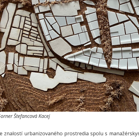
Gorner Štefancová Kacej
e znalostí urbanizovaného prostredia spolu s manažérskym