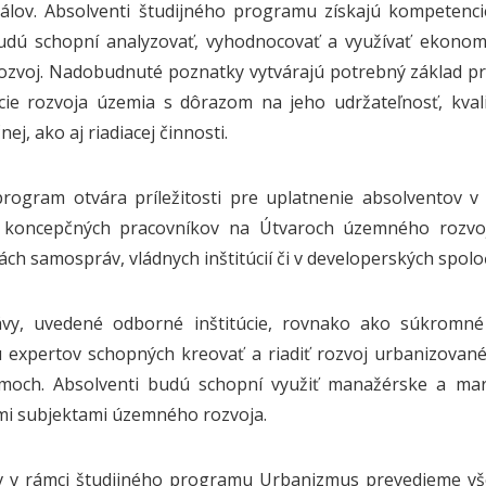
álov. Absolventi študijného programu získajú kompetencie
udú schopní analyzovať, vyhodnocovať a využívať ekonom
zvoj. Nadobudnuté poznatky vytvárajú potrebný základ p
ie rozvoja územia s dôrazom na jeho udržateľnosť, kvalitu
ej, ako aj riadiacej činnosti.
program otvára príležitosti pre uplatnenie absolventov v
h koncepčných pracovníkov na Útvaroch územného rozvoj
ách samospráv, vládnych inštitúcií či v developerských spol
vy, uvedené odborné inštitúcie, rovnako ako súkromné 
 expertov schopných kreovať a riadiť rozvoj urbanizované
moch. Absolventi budú schopní využiť manažérske a mark
mi subjektami územného rozvoja.
v v rámci študijného programu Urbanizmus prevedieme vše