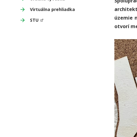
Spoluprá
architek
Virtuálna prehliadka
územie n
STU
otvorí m