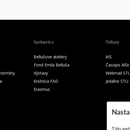
Spolupráca
Odkazy
Bellušove ateliéry
AIS
Fond Emila Belluša
Časopis Alfa
 termíny
Výstavy
Webmail ST
ka
Knižnica FAD
Jedálne STU
Erasmus
Nasta
Táto web