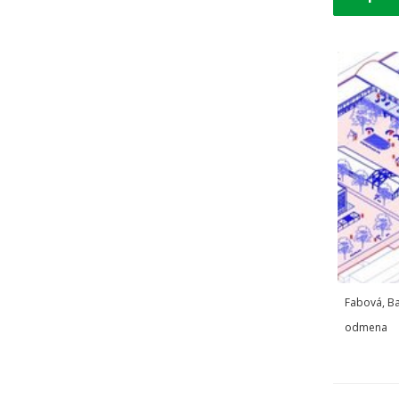
Fabová, B
odmena