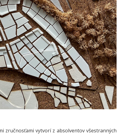
i zručnosťami vytvorí z absolventov všestranných