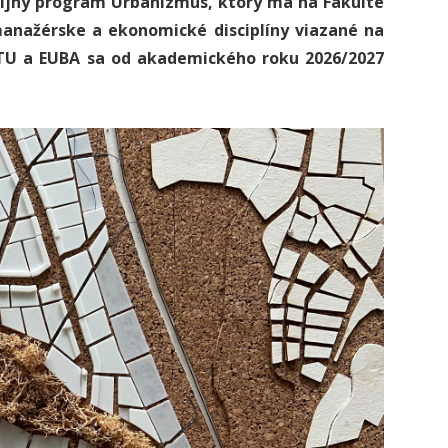
dijný program Urbanizmus, ktorý má na Fakulte
 manažérske a ekonomické disciplíny viazané na
STU a EUBA sa od akademického roku 2026/2027