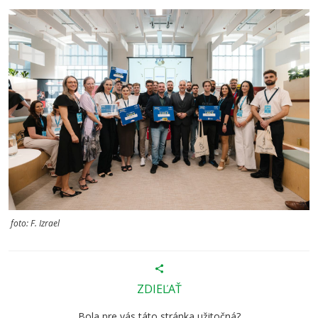
foto: F. Izrael
ZDIEĽAŤ
Bola pre vás táto stránka užitočná?