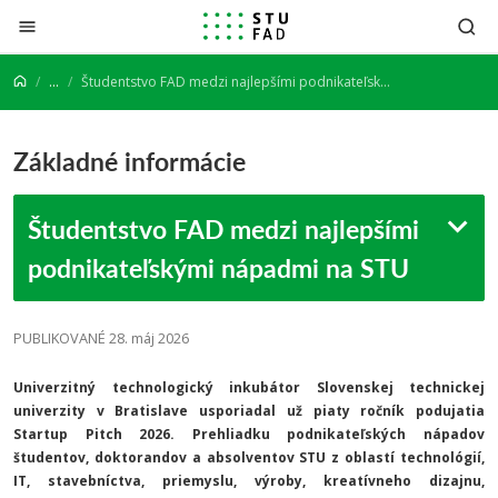
Prejsť na obsah
...
Študentstvo FAD medzi najlepšími podnikateľskými nápadmi na STU
Základné informácie
Študentstvo FAD medzi najlepšími
podnikateľskými nápadmi na STU
PUBLIKOVANÉ 28. máj 2026
Univerzitný technologický inkubátor Slovenskej technickej
univerzity v Bratislave usporiadal už piaty ročník podujatia
Startup Pitch 2026. Prehliadku podnikateľských nápadov
študentov, doktorandov a absolventov STU
z oblastí technológií,
IT, stavebníctva, priemyslu, výroby, kreatívneho dizajnu,