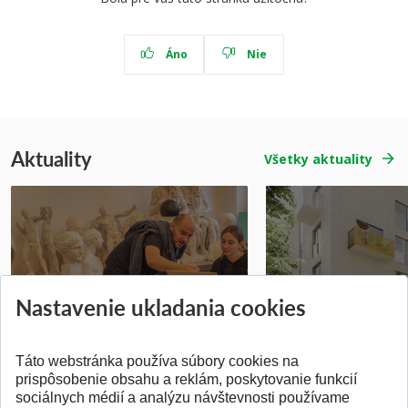
Áno
Nie
Aktuality
Všetky aktuality
Prípravné kurzy
Študentská súťa
Nastavenie ukladania cookies
Pridané 14.07.2026
Pridané 03.07.2026
Táto webstránka používa súbory cookies na
prispôsobenie obsahu a reklám, poskytovanie funkcií
sociálnych médií a analýzu návštevnosti používame