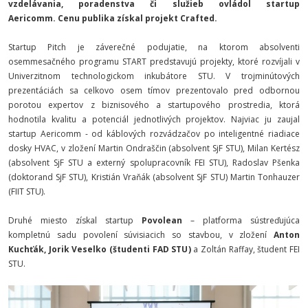
vzdelávania, poradenstva či služieb ovládol
startup
Aericomm
.
Cenu publika získal projekt Crafted.
Startup Pitch je záverečné podujatie, na ktorom absolventi
osemmesačného programu START predstavujú projekty, ktoré rozvíjali v
Univerzitnom technologickom inkubátore STU. V trojminútových
prezentáciách sa celkovo osem tímov prezentovalo pred odbornou
porotou expertov z biznisového a startupového prostredia, ktorá
hodnotila kvalitu a potenciál jednotlivých projektov. Najviac ju zaujal
startup Aericomm - od káblových rozvádzačov po inteligentné riadiace
dosky HVAC, v zložení Martin Ondraščin (absolvent SjF STU), Milan Kertész
(absolvent SjF STU a externý spolupracovník FEI STU), Radoslav Pšenka
(doktorand SjF STU), Kristián Vraňák (absolvent SjF STU) Martin Tonhauzer
(FIIT STU).
Druhé miesto získal startup
Povolean
– platforma sústreďujúca
kompletnú sadu povolení súvisiacich so stavbou, v zložení
Anton
Kuchťák, Jorik Veselko (študenti FAD STU)
a Zoltán Raffay, študent FEI
STU.