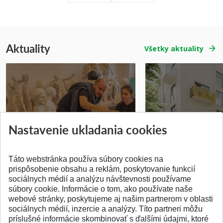
Aktuality
Všetky aktuality
Prípravné kurzy
Študentská súťa
Nastavenie ukladania cookies
Pridané 14.07.2026
Pridané 03.07.2026
Táto webstránka používa súbory cookies na
prispôsobenie obsahu a reklám, poskytovanie funkcií
sociálnych médií a analýzu návštevnosti používame
súbory cookie. Informácie o tom, ako používate naše
webové stránky, poskytujeme aj našim partnerom v oblasti
SPÄŤ NA VRCH
sociálnych médií, inzercie a analýzy. Títo partneri môžu
príslušné informácie skombinovať s ďalšími údajmi, ktoré