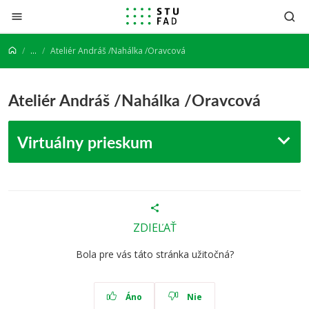
Prejsť na obsah
...
Ateliér Andráš /Nahálka /Oravcová
Ateliér Andráš /Nahálka /Oravcová
Virtuálny prieskum
ZDIEĽAŤ
Bola pre vás táto stránka užitočná?
Áno
Nie