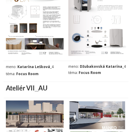
meno:
Džubakovská Katarína
_4
meno:
Katarína Lešková
_4
téma:
Focus Room
téma:
Focus Room
Ateliér VII_AU