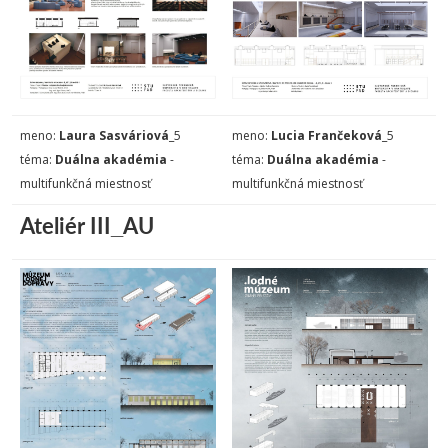
meno:
Laura Sasváriová
_5
meno:
Lucia Frančeková
_5
téma:
Duálna akadémia
-
téma:
Duálna akadémia
-
multifunkčná miestnosť
multifunkčná miestnosť
Ateliér III_AU