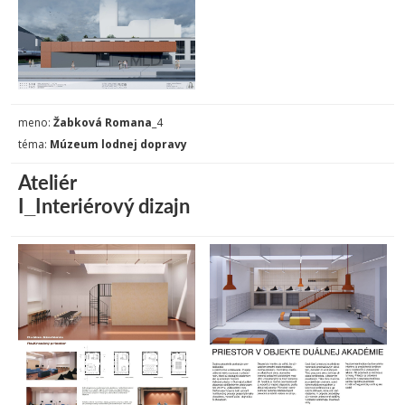
meno:
Žabková Romana
_4
téma:
Múzeum lodnej dopravy
Ateliér
I_Interiérový dizajn