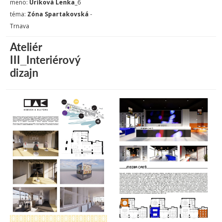
meno:
Uríková Lenka
_6
téma:
Zóna Spartakovská
-
Trnava
Ateliér
III_Interiérový
dizajn