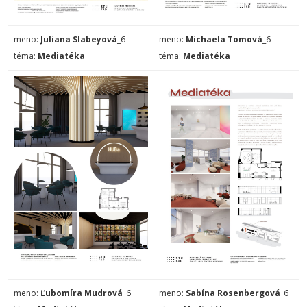
meno:
Juliana Slabeyová
_6
meno:
Michaela Tomová
_6
téma:
Mediatéka
téma:
Mediatéka
meno:
Ľubomíra Mudrová
_6
meno:
Sabína Rosenbergová
_6