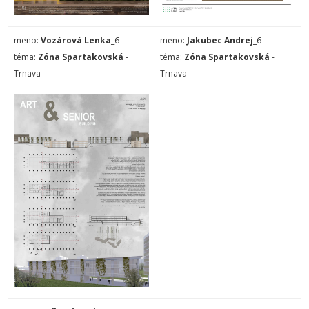
meno:
Vozárová Lenka
_6
meno:
Jakubec Andrej
_6
téma:
Zóna Spartakovská
-
téma:
Zóna Spartakovská
-
Trnava
Trnava