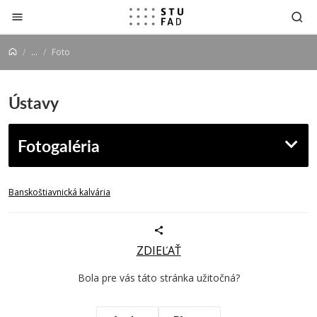
Prejsť na obsah
...
Foto
Ústavy
Fotogaléria
Banskoštiavnická kalvária
ZDIEĽAŤ
Bola pre vás táto stránka užitočná?