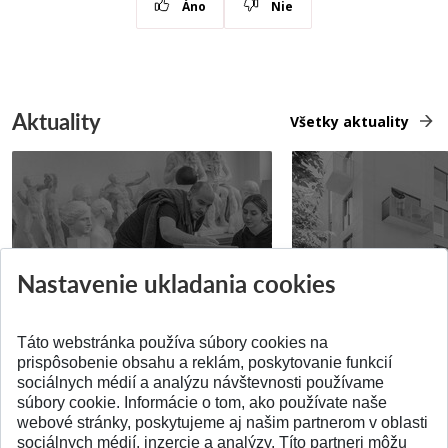
Áno
Nie
Aktuality
Všetky aktuality
Prípravné kurzy
Študentská súťa
Nastavenie ukladania cookies
Pridané 14.07.2026
Pridané 03.07.2026
Táto webstránka používa súbory cookies na
prispôsobenie obsahu a reklám, poskytovanie funkcií
sociálnych médií a analýzu návštevnosti používame
súbory cookie. Informácie o tom, ako používate naše
webové stránky, poskytujeme aj našim partnerom v oblasti
SPÄŤ NA VRCH
sociálnych médií, inzercie a analýzy. Títo partneri môžu