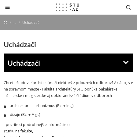
Prejsť na obsah
...
Uchádzači
Uchádzači
Uchádzači
Chcete študovať architektúru či niektorý z príbuzných odborov? Ak áno, ste
na správnom mieste - Fakulta architektúry STU ponúka bakalárske,
inžinierske / magisterské aj doktorandské štúdium v odboroch
architektúra a urbanizmus (Bc. + Ing.)
dizajn (Bc. + Mgr.)
- pozrite si podrobnejšie informácie o
štúdiu na fakulte,